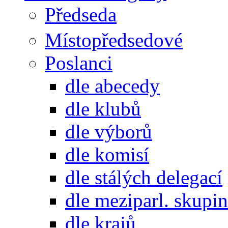
Předseda
Místopředsedové
Poslanci
dle abecedy
dle klubů
dle výborů
dle komisí
dle stálých delegací
dle meziparl. skupin
dle krajů