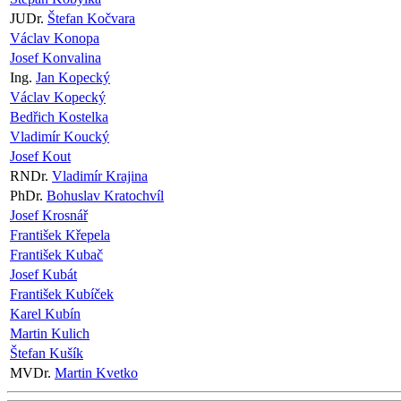
JUDr.
Štefan Kočvara
Václav Konopa
Josef Konvalina
Ing.
Jan Kopecký
Václav Kopecký
Bedřich Kostelka
Vladimír Koucký
Josef Kout
RNDr.
Vladimír Krajina
PhDr.
Bohuslav Kratochvíl
Josef Krosnář
František Křepela
František Kubač
Josef Kubát
František Kubíček
Karel Kubín
Martin Kulich
Štefan Kušík
MVDr.
Martin Kvetko