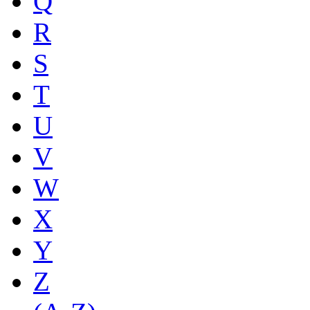
Q
R
S
T
U
V
W
X
Y
Z