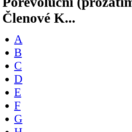
Porevoluční (prozati
Členové K...
A
B
C
D
E
F
G
H