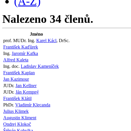
(A-Z)
Nalezeno 34 členů.
Jméno
prof. MUDr. Ing.
Karel Kácl
, DrSc.
František Kaďůrek
Ing.
Jaromír Kafka
Alfred Kaleta
Ing. doc.
Ladislav Kameníček
František Kaplan
Jan Kazimour
JUDr.
Jan Kellner
JUDr.
Ján Kempný
František Klátil
PhDr.
Vladimír Klecanda
Julius Klimek
Augustin Kliment
Ondrej Klokoč
Štěpán Kobylka