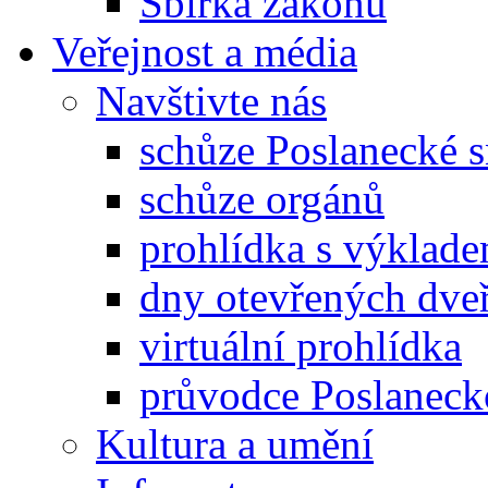
Sbírka zákonů
Veřejnost a média
Navštivte nás
schůze Poslanecké
schůze orgánů
prohlídka s výklad
dny otevřených dveř
virtuální prohlídka
průvodce Poslanec
Kultura a umění