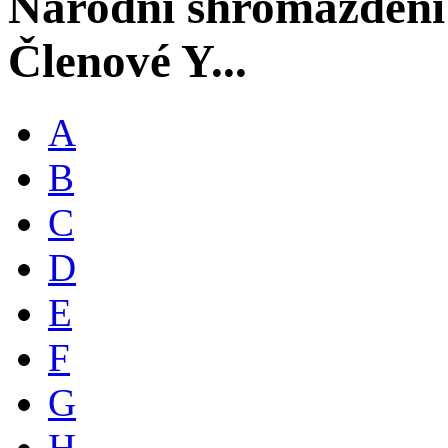
Národní shromáždění
Členové Y...
A
B
C
D
E
F
G
H