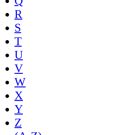
Q
R
S
T
U
V
W
X
Y
Z