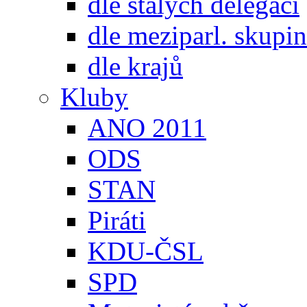
dle stálých delegací
dle meziparl. skupin
dle krajů
Kluby
ANO 2011
ODS
STAN
Piráti
KDU-ČSL
SPD