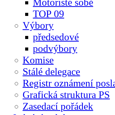
Motoristé sobě
TOP 09
Výbory
předsedové
podvýbory
Komise
Stálé delegace
Registr oznámení posl
Grafická struktura PS
Zasedací pořádek