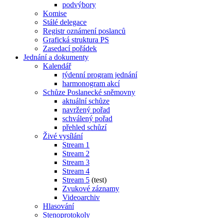
podvýbory
Komise
Stálé delegace
Registr oznámení poslanců
Grafická struktura PS
Zasedací pořádek
Jednání a dokumenty
Kalendář
týdenní program jednání
harmonogram akcí
Schůze Poslanecké sněmovny
aktuální schůze
navržený pořad
schválený pořad
přehled schůzí
Živé vysílání
Stream 1
Stream 2
Stream 3
Stream 4
Stream 5
(test)
Zvukové záznamy
Videoarchiv
Hlasování
Stenoprotokoly