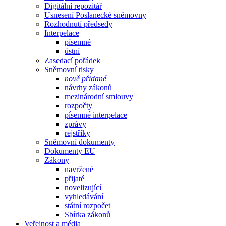
Digitální repozitář
Usnesení Poslanecké sněmovny
Rozhodnutí předsedy
Interpelace
písemné
ústní
Zasedací pořádek
Sněmovní tisky
nově přidané
návrhy zákonů
mezinárodní smlouvy
rozpočty
písemné interpelace
zprávy
rejstříky
Sněmovní dokumenty
Dokumenty EU
Zákony
navržené
přijaté
novelizující
vyhledávání
státní rozpočet
Sbírka zákonů
Veřejnost a média