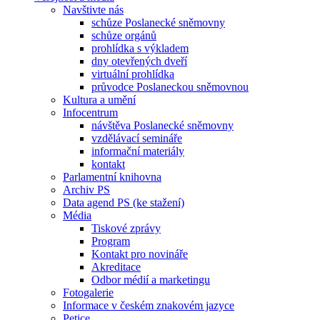
Navštivte nás
schůze Poslanecké sněmovny
schůze orgánů
prohlídka s výkladem
dny otevřených dveří
virtuální prohlídka
průvodce Poslaneckou sněmovnou
Kultura a umění
Infocentrum
návštěva Poslanecké sněmovny
vzdělávací semináře
informační materiály
kontakt
Parlamentní knihovna
Archiv PS
Data agend PS (ke stažení)
Média
Tiskové zprávy
Program
Kontakt pro novináře
Akreditace
Odbor médií a marketingu
Fotogalerie
Informace v českém znakovém jazyce
Petice