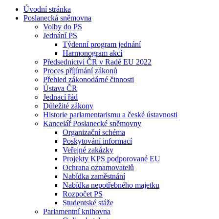
Úvodní stránka
Poslanecká sněmovna
Volby do PS
Jednání PS
Týdenní program jednání
Harmonogram akcí
Předsednictví ČR v Radě EU 2022
Proces příjímání zákonů
Přehled zákonodárné činnosti
Ústava ČR
Jednací řád
Důležité zákony
Historie parlamentarismu a české ústavnosti
Kancelář Poslanecké sněmovny
Organizační schéma
Poskytování informací
Veřejné zakázky
Projekty KPS podporované EU
Ochrana oznamovatelů
Nabídka zaměstnání
Nabídka nepotřebného majetku
Rozpočet PS
Studentské stáže
Parlamentní knihovna