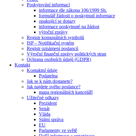
Poskytování informací
informace dle zákona 106/1999 Sb.
formulář žádosti o poskytnutí informace
opakující se dotazy
informace poskytnuté na žádost
výroční zprávy
Registr komunálních symbolů
ISP – Notifikační systém
Registr oznámení poslanců
Výroční finanční zprávy politických stran
Ochrana osobních údajů (GDPR)
Kontakt
Kontaktní údaje
Podatelna
Jak se k nám dostanete?
Jak najdete svého poslance?
mapa regionálních kanceláří
Užitečné odkazy
Prezident
Senát
Vláda
Státní správa
EU
Parlamenty ve světě
Další informace a organizace