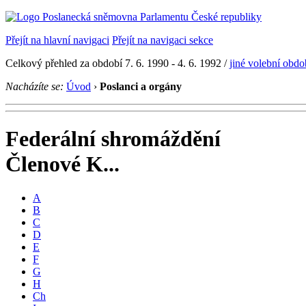
Přejít na hlavní navigaci
Přejít na navigaci sekce
Celkový přehled za období 7. 6. 1990 - 4. 6. 1992 /
jiné volební obdo
Nacházíte se:
Úvod
›
Poslanci a orgány
Federální shromáždění
Členové K...
A
B
C
D
E
F
G
H
Ch