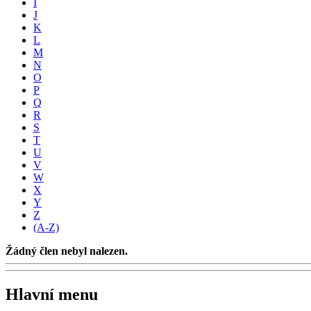
I
J
K
L
M
N
O
P
Q
R
S
T
U
V
W
X
Y
Z
(A-Z)
Žádný člen nebyl nalezen.
Hlavní menu