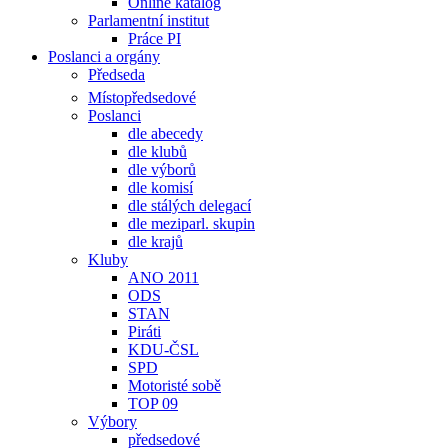
Online katalog
Parlamentní institut
Práce PI
Poslanci a orgány
Předseda
Místopředsedové
Poslanci
dle abecedy
dle klubů
dle výborů
dle komisí
dle stálých delegací
dle meziparl. skupin
dle krajů
Kluby
ANO 2011
ODS
STAN
Piráti
KDU-ČSL
SPD
Motoristé sobě
TOP 09
Výbory
předsedové