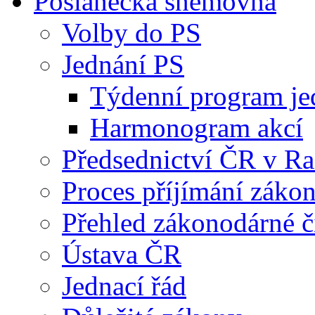
Poslanecká sněmovna
Volby do PS
Jednání PS
Týdenní program je
Harmonogram akcí
Předsednictví ČR v R
Proces příjímání záko
Přehled zákonodárné č
Ústava ČR
Jednací řád