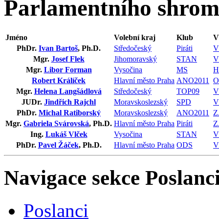
Parlamentního shro
Jméno
Volební kraj
Klub
V
PhDr.
Ivan Bartoš
, Ph.D.
Středočeský
Piráti
V
Mgr.
Josef Flek
Jihomoravský
STAN
V
Mgr.
Libor Forman
Vysočina
MS
H
Robert Králíček
Hlavní město Praha
ANO2011
O
Mgr.
Helena Langšádlová
Středočeský
TOP09
V
JUDr.
Jindřich Rajchl
Moravskoslezský
SPD
V
PhDr.
Michal Ratiborský
Moravskoslezský
ANO2011
Z
Mgr.
Gabriela Svárovská
, Ph.D.
Hlavní město Praha
Piráti
Z
Ing.
Lukáš Vlček
Vysočina
STAN
V
PhDr.
Pavel Žáček
, Ph.D.
Hlavní město Praha
ODS
V
Navigace sekce
Poslanci
Poslanci