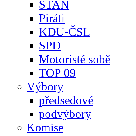
STAN
Piráti
KDU-ČSL
SPD
Motoristé sobě
TOP 09
Výbory
předsedové
podvýbory
Komise