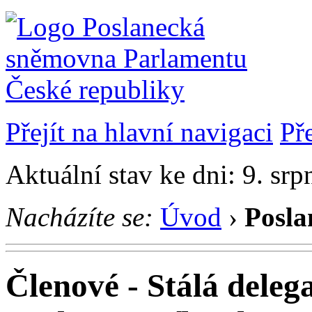
Přejít na hlavní navigaci
Př
Aktuální stav ke dni: 9. sr
Nacházíte se:
Úvod
›
Posla
Členové - Stálá dele