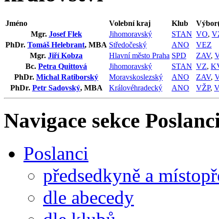
Jméno
Volební kraj
Klub
Výbor(
Mgr.
Josef Flek
Jihomoravský
STAN
VO
,
V
PhDr.
Tomáš Helebrant
, MBA
Středočeský
ANO
VEZ
Mgr.
Jiří Kobza
Hlavní město Praha
SPD
ZAV
,
Bc.
Petra Quittová
Jihomoravský
STAN
VZ
,
K
PhDr.
Michal Ratiborský
Moravskoslezský
ANO
ZAV
,
PhDr.
Petr Sadovský
, MBA
Královéhradecký
ANO
VŽP
,
Navigace sekce
Poslanci
Poslanci
předsedkyně a místop
dle abecedy