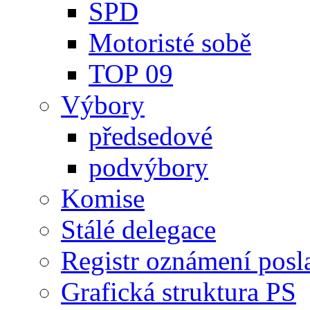
SPD
Motoristé sobě
TOP 09
Výbory
předsedové
podvýbory
Komise
Stálé delegace
Registr oznámení posl
Grafická struktura PS