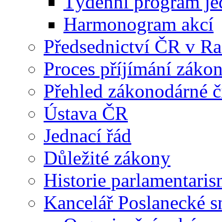
Týdenní program je
Harmonogram akcí
Předsednictví ČR v R
Proces příjímání záko
Přehled zákonodárné č
Ústava ČR
Jednací řád
Důležité zákony
Historie parlamentaris
Kancelář Poslanecké 