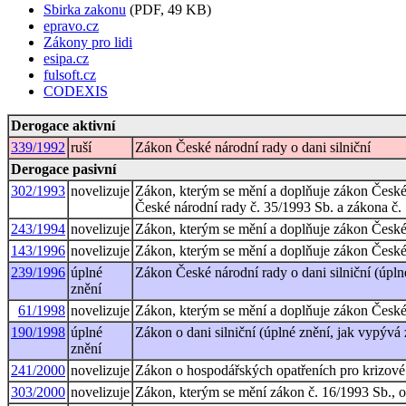
Sbirka zakonu
(PDF, 49 KB)
epravo.cz
Zákony pro lidi
esipa.cz
fulsoft.cz
CODEXIS
Derogace aktivní
339/1992
ruší
Zákon České národní rady o dani silniční
Derogace pasivní
302/1993
novelizuje
Zákon, kterým se mění a doplňuje zákon České n
České národní rady č. 35/1993 Sb. a zákona č. 
243/1994
novelizuje
Zákon, kterým se mění a doplňuje zákon České n
143/1996
novelizuje
Zákon, kterým se mění a doplňuje zákon České n
239/1996
úplné
Zákon České národní rady o dani silniční (úpln
znění
61/1998
novelizuje
Zákon, kterým se mění a doplňuje zákon České n
190/1998
úplné
Zákon o dani silniční (úplné znění, jak vypývá
znění
241/2000
novelizuje
Zákon o hospodářských opatřeních pro krizové 
303/2000
novelizuje
Zákon, kterým se mění zákon č. 16/1993 Sb., o 