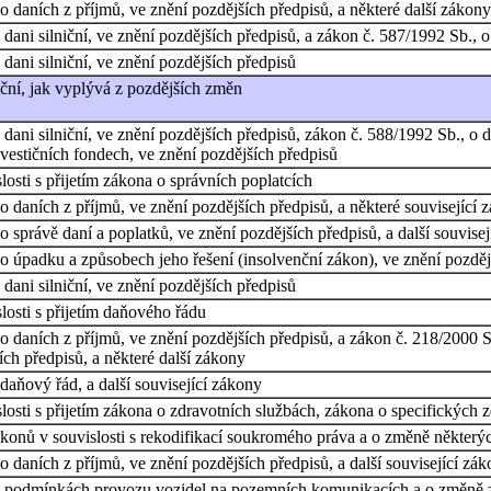
 daních z příjmů, ve znění pozdějších předpisů, a některé další zákony
dani silniční, ve znění pozdějších předpisů, a zákon č. 587/1992 Sb., o
dani silniční, ve znění pozdějších předpisů
iční, jak vyplývá z pozdějších změn
ani silniční, ve znění pozdějších předpisů, zákon č. 588/1992 Sb., o d
nvestičních fondech, ve znění pozdějších předpisů
osti s přijetím zákona o správních poplatcích
 daních z příjmů, ve znění pozdějších předpisů, a některé související 
 správě daní a poplatků, ve znění pozdějších předpisů, a další souvise
 úpadku a způsobech jeho řešení (insolvenční zákon), ve znění pozdější
dani silniční, ve znění pozdějších předpisů
osti s přijetím daňového řádu
 daních z příjmů, ve znění pozdějších předpisů, a zákon č. 218/2000 S
ích předpisů, a některé další zákony
aňový řád, a další související zákony
osti s přijetím zákona o zdravotních službách, zákona o specifických 
onů v souvislosti s rekodifikací soukromého práva a o změně některý
 daních z příjmů, ve znění pozdějších předpisů, a další související zá
o podmínkách provozu vozidel na pozemních komunikacích a o změně zá