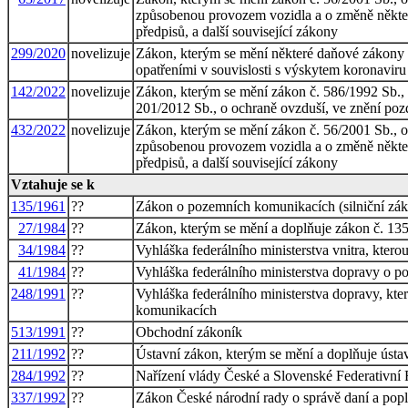
způsobenou provozem vozidla a o změně některý
předpisů, a další související zákony
299/2020
novelizuje
Zákon, kterým se mění některé daňové zákony 
opatřeními v souvislosti s výskytem koronavi
142/2022
novelizuje
Zákon, kterým se mění zákon č. 586/1992 Sb., o 
201/2012 Sb., o ochraně ovzduší, ve znění poz
432/2022
novelizuje
Zákon, kterým se mění zákon č. 56/2001 Sb., 
způsobenou provozem vozidla a o změně některý
předpisů, a další související zákony
Vztahuje se k
135/1961
??
Zákon o pozemních komunikacích (silniční zá
27/1984
??
Zákon, kterým se mění a doplňuje zákon č. 135
34/1984
??
Vyhláška federálního ministerstva vnitra, ktero
41/1984
??
Vyhláška federálního ministerstva dopravy o
248/1991
??
Vyhláška federálního ministerstva dopravy, kt
komunikacích
513/1991
??
Obchodní zákoník
211/1992
??
Ústavní zákon, kterým se mění a doplňuje ústa
284/1992
??
Nařízení vlády České a Slovenské Federativní 
337/1992
??
Zákon České národní rady o správě daní a pop