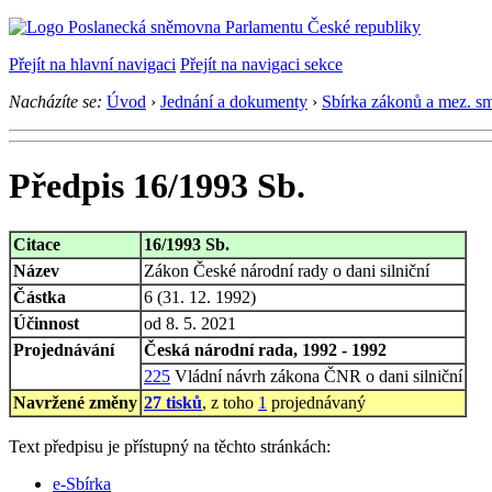
Přejít na hlavní navigaci
Přejít na navigaci sekce
Nacházíte se:
Úvod
›
Jednání a dokumenty
›
Sbírka zákonů a mez. s
Předpis 16/1993 Sb.
Citace
16/1993 Sb.
Název
Zákon České národní rady o dani silniční
Částka
6 (31. 12. 1992)
Účinnost
od 8. 5. 2021
Projednávání
Česká národní rada, 1992 - 1992
225
Vládní návrh zákona ČNR o dani silniční
Navržené změny
27 tisků
, z toho
1
projednávaný
Text předpisu je přístupný na těchto stránkách:
e-Sbírka