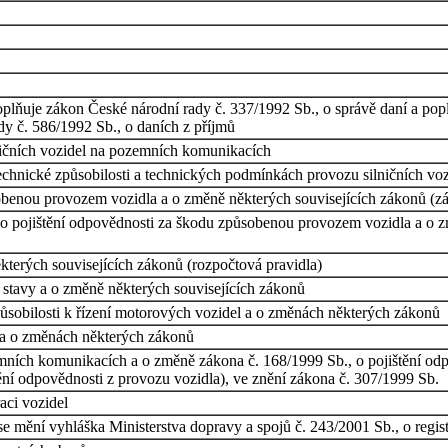
plňuje zákon České národní rady č. 337/1992 Sb., o správě daní a pop
dy č. 586/1992 Sb., o daních z příjmů
ičních vozidel na pozemních komunikacích
technické způsobilosti a technických podmínkách provozu silničních v
benou provozem vozidla a o změně některých souvisejících zákonů (zá
o pojištění odpovědnosti za škodu způsobenou provozem vozidla a o zm
terých souvisejících zákonů (rozpočtová pravidla)
stavy a o změně některých souvisejících zákonů
ůsobilosti k řízení motorových vozidel a o změnách některých zákonů
a o změnách některých zákonů
ních komunikacích a o změně zákona č. 168/1999 Sb., o pojištění od
ění odpovědnosti z provozu vozidla), ve znění zákona č. 307/1999 Sb.
aci vozidel
se mění vyhláška Ministerstva dopravy a spojů č. 243/2001 Sb., o regist