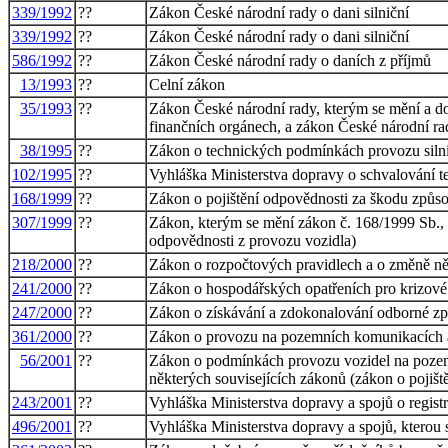
339/1992
??
Zákon České národní rady o dani silniční
339/1992
??
Zákon České národní rady o dani silniční
586/1992
??
Zákon České národní rady o daních z příjmů
13/1993
??
Celní zákon
35/1993
??
Zákon České národní rady, kterým se mění a do
finančních orgánech, a zákon České národní ra
38/1995
??
Zákon o technických podmínkách provozu siln
102/1995
??
Vyhláška Ministerstva dopravy o schvalování 
168/1999
??
Zákon o pojištění odpovědnosti za škodu způso
307/1999
??
Zákon, kterým se mění zákon č. 168/1999 Sb., 
odpovědnosti z provozu vozidla)
218/2000
??
Zákon o rozpočtových pravidlech a o změně něk
241/2000
??
Zákon o hospodářských opatřeních pro krizové 
247/2000
??
Zákon o získávání a zdokonalování odborné zp
361/2000
??
Zákon o provozu na pozemních komunikacích 
56/2001
??
Zákon o podmínkách provozu vozidel na pozem
některých souvisejících zákonů (zákon o pojišt
243/2001
??
Vyhláška Ministerstva dopravy a spojů o registr
496/2001
??
Vyhláška Ministerstva dopravy a spojů, kterou 