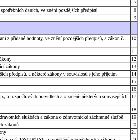
7
 spotřebních daních, ve znění pozdějších předpisů
8
9
ani z přidané hodnoty, ve znění pozdějších předpisů, a zákon č.
10
11
zákony
12
jící zákony
13
ch předpisů, a některé zákony v souvislosti s jeho přijetím
14
15
16
b., o rozpočtových pravidlech a o změně některých souvisejících
17
18
zdravotních službách a zákona o zdravotnické záchranné službě
19
ch zákonů
20
kony
21
kona č. 168/1999 Sb., o pojištění odpovědnosti za škodu
22