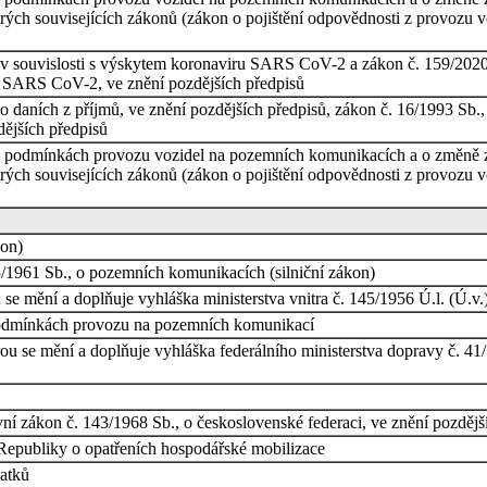
ch souvisejících zákonů (zákon o pojištění odpovědnosti z provozu vo
v souvislosti s výskytem koronaviru SARS CoV-2 a zákon č. 159/2020
ru SARS CoV-2, ve znění pozdějších předpisů
daních z příjmů, ve znění pozdějších předpisů, zákon č. 16/1993 Sb., o
dějších předpisů
o podmínkách provozu vozidel na pozemních komunikacích a o změně zá
ch souvisejících zákonů (zákon o pojištění odpovědnosti z provozu vo
kon)
/1961 Sb., o pozemních komunikacích (silniční zákon)
u se mění a doplňuje vyhláška ministerstva vnitra č. 145/1956 Ú.l. (Ú.v.
 podmínkách provozu na pozemních komunikací
erou se mění a doplňuje vyhláška federálního ministerstva dopravy č. 
vní zákon č. 143/1968 Sb., o československé federaci, ve znění pozděj
Republiky o opatřeních hospodářské mobilizace
latků