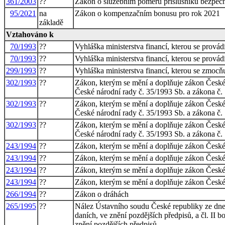
361/2003
??
Zákon o služebním poměru příslušníků bezpečn
95/2021
na
Zákon o kompenzačním bonusu pro rok 2021
základě
Vztahováno k
70/1993
??
Vyhláška ministerstva financí, kterou se provádí
70/1993
??
Vyhláška ministerstva financí, kterou se provádí
299/1993
??
Vyhláška ministerstva financí, kterou se zmocň
302/1993
??
Zákon, kterým se mění a doplňuje zákon České n
České národní rady č. 35/1993 Sb. a zákona č. 
302/1993
??
Zákon, kterým se mění a doplňuje zákon České n
České národní rady č. 35/1993 Sb. a zákona č. 
302/1993
??
Zákon, kterým se mění a doplňuje zákon České n
České národní rady č. 35/1993 Sb. a zákona č. 
243/1994
??
Zákon, kterým se mění a doplňuje zákon České n
243/1994
??
Zákon, kterým se mění a doplňuje zákon České n
243/1994
??
Zákon, kterým se mění a doplňuje zákon České n
243/1994
??
Zákon, kterým se mění a doplňuje zákon České n
266/1994
??
Zákon o dráhách
265/1995
??
Nález Ústavního soudu České republiky ze dne 1
daních, ve znění pozdějších předpisů, a čl. II 
znění pozdějších předpisů