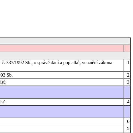
 č. 337/1992 Sb., o správě daní a poplatků, ve znění zákona
1
993 Sb.
2
isů
3
isů
4
6
5