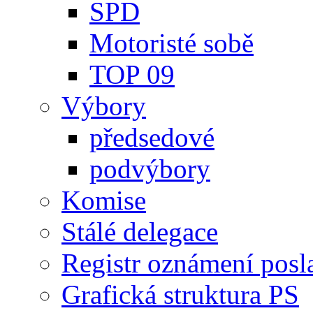
SPD
Motoristé sobě
TOP 09
Výbory
předsedové
podvýbory
Komise
Stálé delegace
Registr oznámení posl
Grafická struktura PS