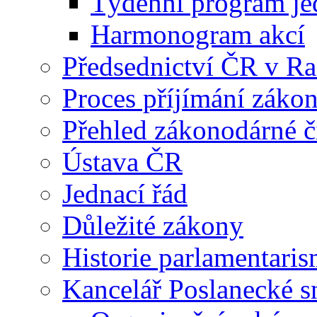
Týdenní program je
Harmonogram akcí
Předsednictví ČR v R
Proces příjímání záko
Přehled zákonodárné č
Ústava ČR
Jednací řád
Důležité zákony
Historie parlamentaris
Kancelář Poslanecké 