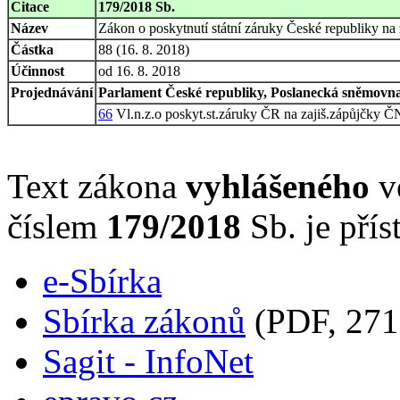
Citace
179/2018 Sb.
Název
Zákon o poskytnutí státní záruky České republiky n
Částka
88 (16. 8. 2018)
Účinnost
od 16. 8. 2018
Projednávání
Parlament České republiky, Poslanecká sněmovna,
66
Vl.n.z.o poskyt.st.záruky ČR na zajiš.zápůjčky
Text zákona
vyhlášeného
ve
číslem
179/2018
Sb. je přís
e-Sbírka
Sbírka zákonů
(PDF, 271
Sagit - InfoNet