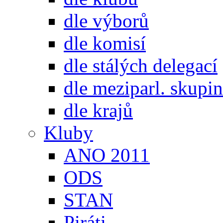
dle výborů
dle komisí
dle stálých delegací
dle meziparl. skupin
dle krajů
Kluby
ANO 2011
ODS
STAN
Piráti