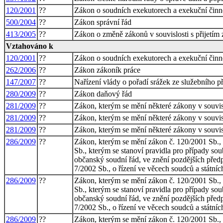
120/2001
??
Zákon o soudních exekutorech a exekuční činno
500/2004
??
Zákon správní řád
413/2005
??
Zákon o změně zákonů v souvislosti s přijetím 
Vztahováno k
120/2001
??
Zákon o soudních exekutorech a exekuční činno
262/2006
??
Zákon zákoník práce
147/2007
??
Nařízení vlády o pořadí srážek ze služebního p
280/2009
??
Zákon daňový řád
281/2009
??
Zákon, kterým se mění některé zákony v souvisl
281/2009
??
Zákon, kterým se mění některé zákony v souvisl
281/2009
??
Zákon, kterým se mění některé zákony v souvisl
286/2009
??
Zákon, kterým se mění zákon č. 120/2001 Sb., 
Sb., kterým se stanoví pravidla pro případy so
občanský soudní řád, ve znění pozdějších předp
7/2002 Sb., o řízení ve věcech soudců a státníc
286/2009
??
Zákon, kterým se mění zákon č. 120/2001 Sb., 
Sb., kterým se stanoví pravidla pro případy so
občanský soudní řád, ve znění pozdějších předp
7/2002 Sb., o řízení ve věcech soudců a státníc
286/2009
??
Zákon, kterým se mění zákon č. 120/2001 Sb., 