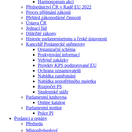
Harmonogram akcí
Předsednictví ČR v Radě EU 2022
Proces příjímání zákonů
Přehled zákonodárné činnosti
Ústava ČR
Jednací řád
Důležité zákony
Historie parlamentarismu a české ústavnosti
Kancelář Poslanecké sněmovny
Organizační schéma
Poskytování informací
Veřejné zakázky
Projekty KPS podporované EU
Ochrana oznamovatelů
Nabídka zaměstnání
Nabídka nepotřebného majetku
Rozpočet PS
Studentské stáže
Parlamentní knihovna
Online katalog
Parlamentní institut
Práce PI
Poslanci a orgány
Předseda
Místopředsedové