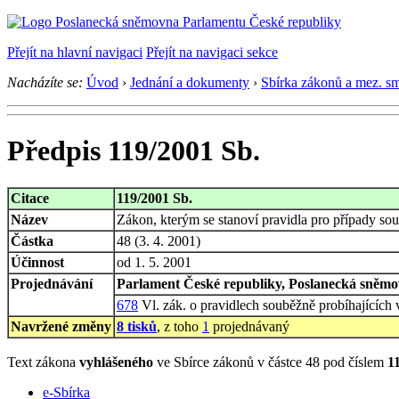
Přejít na hlavní navigaci
Přejít na navigaci sekce
Nacházíte se:
Úvod
›
Jednání a dokumenty
›
Sbírka zákonů a mez. s
Předpis 119/2001 Sb.
Citace
119/2001 Sb.
Název
Zákon, kterým se stanoví pravidla pro případy so
Částka
48 (3. 4. 2001)
Účinnost
od 1. 5. 2001
Projednávání
Parlament České republiky, Poslanecká sněmov
678
Vl. zák. o pravidlech souběžně probíhajících 
Navržené změny
8 tisků
, z toho
1
projednávaný
Text zákona
vyhlášeného
ve Sbírce zákonů v částce 48 pod číslem
1
e-Sbírka