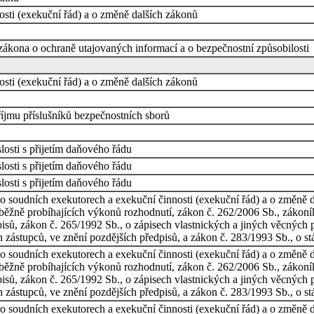
sti (exekuční řád) a o změně dalších zákonů
zákona o ochraně utajovaných informací a o bezpečnostní způsobilosti
sti (exekuční řád) a o změně dalších zákonů
říjmu příslušníků bezpečnostních sborů
osti s přijetím daňového řádu
osti s přijetím daňového řádu
osti s přijetím daňového řádu
o soudních exekutorech a exekuční činnosti (exekuční řád) a o změně d
uběžně probíhajících výkonů rozhodnutí, zákon č. 262/2006 Sb., zákoník
isů, zákon č. 265/1992 Sb., o zápisech vlastnických a jiných věcných 
h zástupců, ve znění pozdějších předpisů, a zákon č. 283/1993 Sb., o stá
o soudních exekutorech a exekuční činnosti (exekuční řád) a o změně d
uběžně probíhajících výkonů rozhodnutí, zákon č. 262/2006 Sb., zákoník
isů, zákon č. 265/1992 Sb., o zápisech vlastnických a jiných věcných 
h zástupců, ve znění pozdějších předpisů, a zákon č. 283/1993 Sb., o stá
o soudních exekutorech a exekuční činnosti (exekuční řád) a o změně d