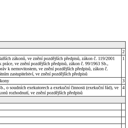
2
alších zákonů, ve znění pozdějších předpisů, zákon č. 119/2001
1
 práce, ve znění pozdějších předpisů, zákon č. 99/1963 Sb.,
práv k nemovitostem, ve znění pozdějších předpisů, zákon č.
tním zastupitelství, ve znění pozdějších předpisů
ákony
3
., o soudních exekutorech a exekuční činnosti (exekuční řád), ve
4
konů rozhodnutí, ve znění pozdějších předpisů