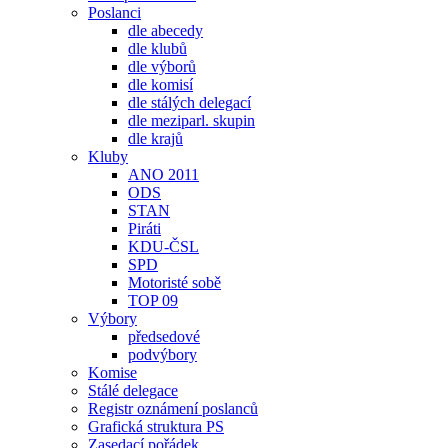
Poslanci
dle abecedy
dle klubů
dle výborů
dle komisí
dle stálých delegací
dle meziparl. skupin
dle krajů
Kluby
ANO 2011
ODS
STAN
Piráti
KDU-ČSL
SPD
Motoristé sobě
TOP 09
Výbory
předsedové
podvýbory
Komise
Stálé delegace
Registr oznámení poslanců
Grafická struktura PS
Zasedací pořádek