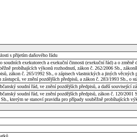
osti s přijetím daňového řádu
o soudních exekutorech a exekuční činnosti (exekuční řád) a o změně d
uběžně probíhajících výkonů rozhodnutí, zákon č. 262/2006 Sb., zákoník
isů, zákon č. 265/1992 Sb., o zápisech vlastnických a jiných věcných 
h zástupců, ve znění pozdějších předpisů, a zákon č. 283/1993 Sb., o stá
čanský soudní řád, ve znění pozdějších předpisů, a další související z
čanský soudní řád, ve znění pozdějších předpisů, zákon č. 120/2001 Sb
 Sb., kterým se stanoví pravidla pro případy souběžně probíhajících vý
latků