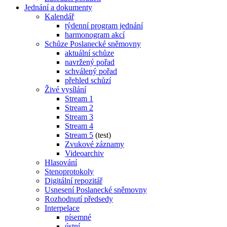
Jednání a dokumenty
Kalendář
týdenní program jednání
harmonogram akcí
Schůze Poslanecké sněmovny
aktuální schůze
navržený pořad
schválený pořad
přehled schůzí
Živé vysílání
Stream 1
Stream 2
Stream 3
Stream 4
Stream 5
(test)
Zvukové záznamy
Videoarchiv
Hlasování
Stenoprotokoly
Digitální repozitář
Usnesení Poslanecké sněmovny
Rozhodnutí předsedy
Interpelace
písemné
ústní