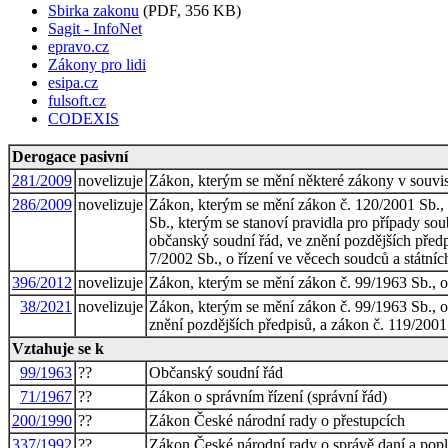
Sbirka zakonu
(PDF, 356 KB)
Sagit - InfoNet
epravo.cz
Zákony pro lidi
esipa.cz
fulsoft.cz
CODEXIS
Derogace pasivní
281/2009
novelizuje
Zákon, kterým se mění některé zákony v souvisl
286/2009
novelizuje
Zákon, kterým se mění zákon č. 120/2001 Sb., 
Sb., kterým se stanoví pravidla pro případy so
občanský soudní řád, ve znění pozdějších předp
7/2002 Sb., o řízení ve věcech soudců a státníc
396/2012
novelizuje
Zákon, kterým se mění zákon č. 99/1963 Sb., ob
38/2021
novelizuje
Zákon, kterým se mění zákon č. 99/1963 Sb., ob
znění pozdějších předpisů, a zákon č. 119/2001
Vztahuje se k
99/1963
??
Občanský soudní řád
71/1967
??
Zákon o správním řízení (správní řád)
200/1990
??
Zákon České národní rady o přestupcích
337/1992
??
Zákon České národní rady o správě daní a pop