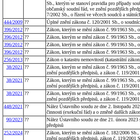
Sb., kterým se stanoví pravidla pro případy so
občanský soudní řád, ve znění pozdějších předp
7/2002 Sb., o řízení ve věcech soudců a státníc
444/2009
??
Úplné znění zákona č. 120/2001 Sb., o soudníc
396/2012
??
Zákon, kterým se mění zákon č. 99/1963 Sb., ob
396/2012
??
Zákon, kterým se mění zákon č. 99/1963 Sb., ob
396/2012
??
Zákon, kterým se mění zákon č. 99/1963 Sb., ob
396/2012
??
Zákon, kterým se mění zákon č. 99/1963 Sb., ob
256/2013
??
Zákon o katastru nemovitostí (katastrální zákon
38/2021
??
Zákon, kterým se mění zákon č. 99/1963 Sb., ob
znění pozdějších předpisů, a zákon č. 119/2001
38/2021
??
Zákon, kterým se mění zákon č. 99/1963 Sb., ob
znění pozdějších předpisů, a zákon č. 119/2001
38/2021
??
Zákon, kterým se mění zákon č. 99/1963 Sb., ob
znění pozdějších předpisů, a zákon č. 119/2001
448/2021
??
Nález Ústavního soudu ze dne 2. listopadu 202
činnosti (exekuční řád) a o změně dalších záko
90/2023
??
Nález Ústavního soudu ze dne 21. února 2023 sp
předpisů
252/2024
??
Zákon, kterým se mění zákon č. 182/2006 Sb., 
znění pozdějších předpisů, zákon č. 119/2001 S