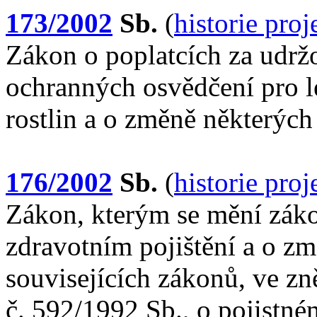
173/2002
Sb.
(
historie pro
Zákon o poplatcích za udrž
ochranných osvědčení pro l
rostlin a o změně některýc
176/2002
Sb.
(
historie pro
Zákon, kterým se mění záko
zdravotním pojištění a o z
souvisejících zákonů, ve zn
č. 592/1992 Sb., o pojistn