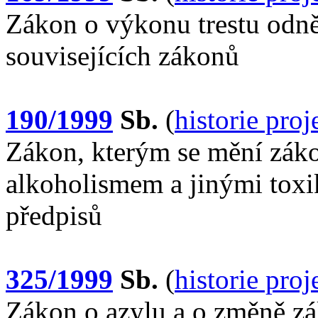
Zákon o výkonu trestu odně
souvisejících zákonů
190/1999
Sb.
(
historie pro
Zákon, kterým se mění záko
alkoholismem a jinými toxi
předpisů
325/1999
Sb.
(
historie pro
Zákon o azylu a o změně zák