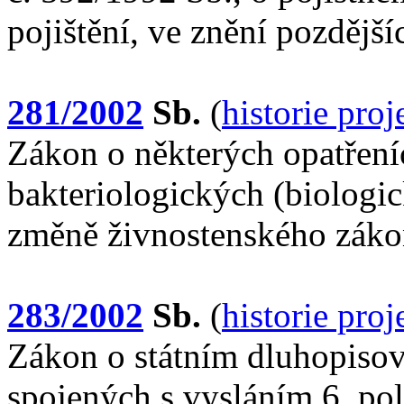
pojištění, ve znění pozdější
281/2002
Sb.
(
historie pro
Zákon o některých opatření
bakteriologických (biologic
změně živnostenského záko
283/2002
Sb.
(
historie pro
Zákon o státním dluhopiso
spojených s vysláním 6. po