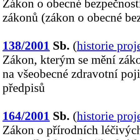
Zákon o obecné bezpečnost
zákonů (zákon o obecné be
138/2001
Sb.
(
historie pro
Zákon, kterým se mění záko
na všeobecné zdravotní poji
předpisů
164/2001
Sb.
(
historie pro
Zákon o přírodních léčivých