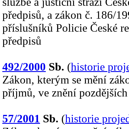
službě a justiční stráži Čes
předpisů, a zákon č. 186/1
příslušníků Policie České r
předpisů
492/2000
Sb.
(
historie pro
Zákon, kterým se mění záko
příjmů, ve znění pozdějších
57/2001
Sb.
(
historie proj