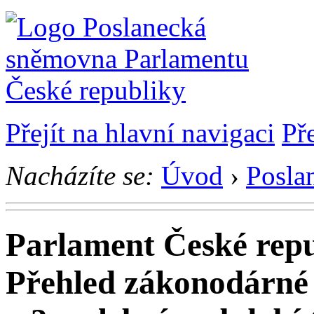
Přejít na hlavní navigaci
Př
Nacházíte se:
Úvod
›
Posla
Parlament České rep
Přehled zákonodárné 