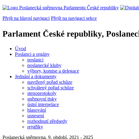
Přejít na hlavní navigaci
Přejít na navigaci sekce
Parlament České republiky, Poslane
Úvod
Poslanci a orgány
poslanci
poslanecké kluby
výbory, komise a delegace
Jednání a dokumenty
navržený pořad schůze
schválený pořad schůze
stenoprotokoly
sněmovní tisky
ústní interpelace
hlasování
usnesení
rozhodnutí předsedy
rejstříky
Poslanecká sněmovna, 9. období, 2021 - 2025