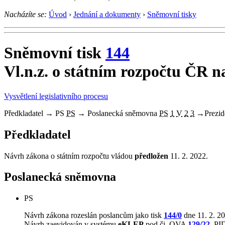
Nacházíte se:
Úvod
›
Jednání a dokumenty
›
Sněmovní tisky
Sněmovní tisk
144
Vl.n.z. o státním rozpočtu ČR n
Vysvětlení legislativního procesu
Předkladatel
→
PS
PS
→
Poslanecká sněmovna
PS
1
V
2
3
→
Prezid
Předkladatel
Návrh zákona o státním rozpočtu vládou
předložen
11. 2. 2022.
Poslanecká sněmovna
PS
Návrh zákona rozeslán poslancům jako tisk
144/0
dne 11. 2. 2
Návrh zaevidován v systému
eKLEP
pod čj. OVA
129/22
, P