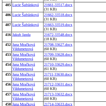
405
Lucie Šafránková
21661-33517.docx
(31 KB)
406
Lucie Šafránková
21662-33518.docx
(31 KB)
407
Lucie Šafránková
21663-33519.docx
(31 KB)
416
Jakub Janda
21672-33548.docx
(18 KB)
452
Jana Mračková
21708-33627.docx
Vildumetzová
(60 KB)
453
Jana Mračková
21709-33628.docx
Vildumetzová
(60 KB)
454
Jana Mračková
21710-33629.docx
Vildumetzová
(61 KB)
455
Jana Mračková
21711-33630.docx
Vildumetzová
(60 KB)
456
Jana Mračková
21712-33631.docx
Vildumetzová
(60 KB)
457
Jana Mračková
21713-33632.docx
Vildumetzová
(60 KB)
458
Jana Mračková
21714-33633.docx