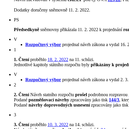
Dodatky doručeny sněmovně 11. 2. 2022.
PS
Předsedkyně
sněmovny přikázala 11. 2. 2022 k projednání
ro
V
Rozpočtový výbor
projednal návrh zákona a vydal 16. 
1
1. Čtení
proběhlo
18. 2. 2022
na 11. schůzi.
Jednotlivé kapitoly státního rozpočtu byly
přikázány k projed
V
Rozpočtový výbor
projednal návrh zákona a vydal 2. 3
2
2. Čtení
Návrh statního rozpočtu
prošel
podrobnou rozpravou
Podané
pozměňovací návrhy
zpracovány jako tisk
144/3
, kte
Podané
návrhy doprovodných usnesení
zpracovány jako tis
3
3. Čtení
proběhlo
10. 3. 2022
na 14. schůzi.