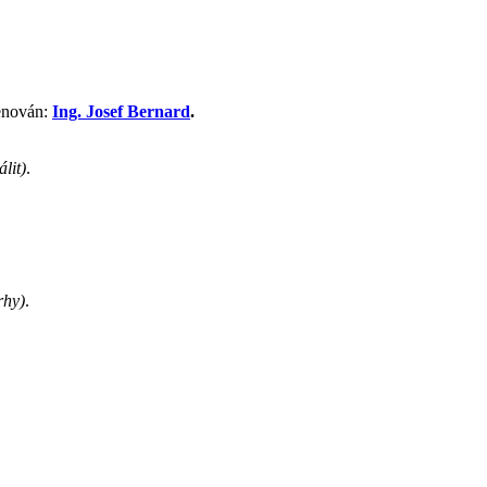
menován:
Ing. Josef Bernard
.
lit)
.
rhy)
.