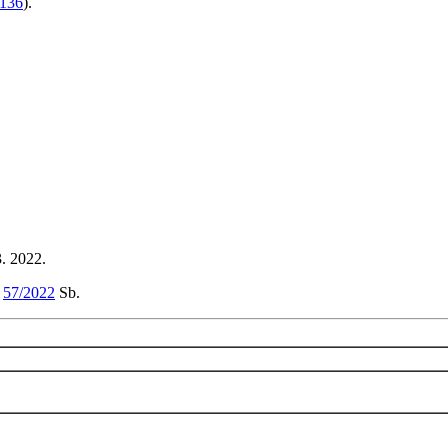
136
).
3. 2022.
m
57/2022
Sb.