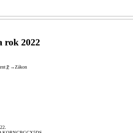
a rok 2022
ent
P
→
Zákon
022.
ID KORNCBGCX5DS.