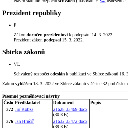
Návrh státního rozpočtu
schválen
(hlasování č.
94
, usnesení č.
Prezident republiky
P
Zákon
doručen prezidentovi
k podepsání 14. 3. 2022.
Prezident zákon
podepsal
15. 3. 2022.
Sbírka zákonů
VL
Schválený rozpočet
odeslán
k publikaci ve Sbírce zákonů 16. 
Zákon
vyhlášen
18. 3. 2022 ve Sbírce zákonů v částce 32 pod čísle
Písemné pozměňovací návrhy
Číslo
Předkladatel
Dokument
Popis
372
Jiří Kobza
21628-33469.docx
(30 KB)
376
Jan Hrnčíř
21632-33472.docx
(39 KB)