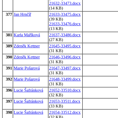
21632-33473.docx
(14 KB)
377
Jan Hrnčíř
21633-33475.docx
(39 KB)
21633-33476.docx
(13 KB)
381
Karla Maříková
21637-33486.docx
(27 KB)
389
Zdeněk Kettner
21645-33495.docx
(31 KB)
390
Zdeněk Kettner
21646-33496.docx
(31 KB)
391
Marie Pošarová
21647-33497.docx
(31 KB)
392
Marie Pošarová
21648-33499.docx
(31 KB)
396
Lucie Šafránková
21652-33510.docx
(32 KB)
397
Lucie Šafránková
21653-33511.docx
(33 KB)
398
Lucie Šafránková
21654-33512.docx
(32 KB)