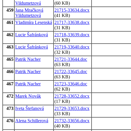
Vildumetzová
(60 KB)
459
Jana Mračková
21715-33634.docx
Vildumetzová
(41 KB)
461
Vladimíra Lesenská
21717-33638.docx
(31 KB)
462
Lucie Šafránková
21718-33639.docx
(31 KB)
463
Lucie Šafránková
21719-33640.docx
(32 KB)
465
Patrik Nacher
21721-33644.doc
(63 KB)
466
Patrik Nacher
21722-33645.doc
(63 KB)
467
Patrik Nacher
21723-33646.doc
(62 KB)
472
Marek Novák
21728-33652.docx
(17 KB)
473
Iveta Štefanová
21729-33653.docx
(33 KB)
476
Alena Schillerová
21732-33656.docx
(40 KB)