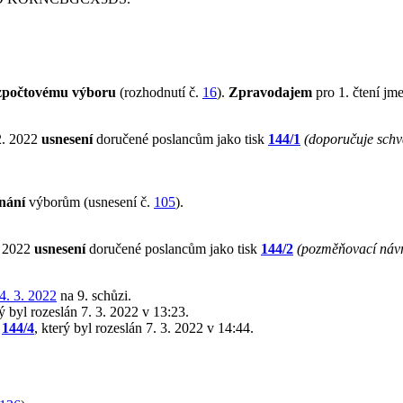
zpočtovému výboru
(rozhodnutí č.
16
).
Zpravodajem
pro 1. čtení j
2. 2022
usnesení
doručené poslancům jako tisk
144/1
(doporučuje schvá
nání
výborům (usnesení č.
105
).
. 2022
usnesení
doručené poslancům jako tisk
144/2
(pozměňovací náv
4. 3. 2022
na 9. schůzi.
rý byl rozeslán 7. 3. 2022 v 13:23.
k
144/4
, který byl rozeslán 7. 3. 2022 v 14:44.