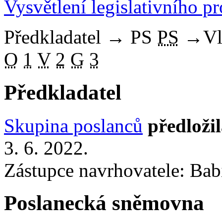
Vysvětlení legislativního p
Předkladatel
→
PS
PS
→
Vl
O
1
V
2
G
3
Předkladatel
Skupina poslanců
předloži
3. 6. 2022.
Zástupce navrhovatele: Babi
Poslanecká sněmovna