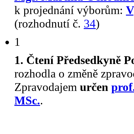
k projednání výborům:
V
(rozhodnutí č.
34
)
1
1. Čtení
Předsedkyně P
rozhodla o změně zpravo
Zpravodajem
určen
prof
MSc.
.