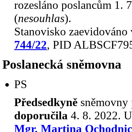
rozesláno poslancům 1. 7
(
nesouhlas
).
Stanovisko zaevidováno
744/22
, PID ALBSCF79
Poslanecká sněmovna
PS
Předsedkyně
sněmovny p
doporučila
4. 8. 2022. U
Mgr. Martina Ochodni