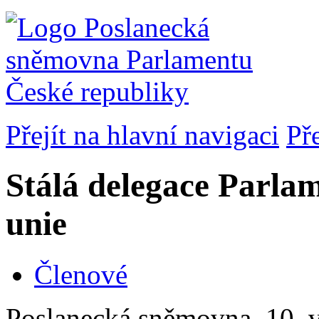
Přejít na hlavní navigaci
Př
Stálá delegace Parla
unie
Členové
Poslanecká sněmovna, 10. v