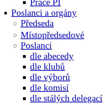
Práce PI
Poslanci a orgány
Předseda
Místopředsedové
Poslanci
dle abecedy
dle klubů
dle výborů
dle komisí
dle stálých delegací