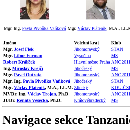
Mgr. Ing.
Pavla Pivoňka Vaňková
Mgr.
Václav Pláteník
, M.A., LL.
Jméno
Volební kraj
Klub
Mgr.
Josef Flek
Jihomoravský
STAN
Mgr.
Libor Forman
Vysočina
MS
Robert Králíček
Hlavní město Praha
ANO201
Ing.
Miroslav Krejčí
Jihočeský
MS
Mgr.
Pavel Outrata
Jihomoravský
ANO201
Mgr. Ing.
Pavla Pivoňka Vaňková
Jihočeský
STAN
Mgr.
Václav Pláteník
, M.A., LL.M.
Zlínský
KDU-ČS
MVDr. Ing.
Václav Trojan
, Ph.D.
Jihomoravský
ANO201
JUDr.
Renata Vesecká
, Ph.D.
Královéhradecký
MS
Navigace sekce
Tanzani