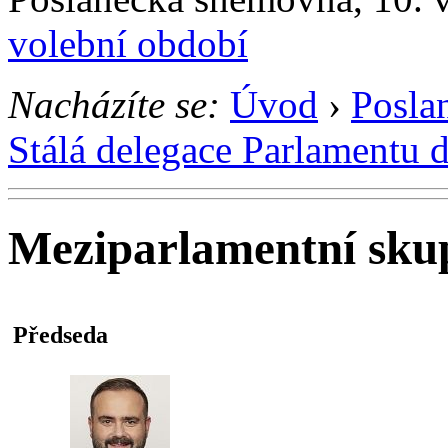
volební období
Nacházíte se:
Úvod
›
Posla
Stálá delegace Parlamentu 
Meziparlamentní sku
Předseda