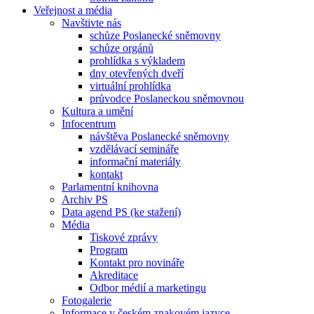
Veřejnost a média
Navštivte nás
schůze Poslanecké sněmovny
schůze orgánů
prohlídka s výkladem
dny otevřených dveří
virtuální prohlídka
průvodce Poslaneckou sněmovnou
Kultura a umění
Infocentrum
návštěva Poslanecké sněmovny
vzdělávací semináře
informační materiály
kontakt
Parlamentní knihovna
Archiv PS
Data agend PS (ke stažení)
Média
Tiskové zprávy
Program
Kontakt pro novináře
Akreditace
Odbor médií a marketingu
Fotogalerie
Informace v českém znakovém jazyce