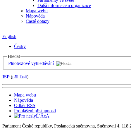
Parlamenty ve světě
Další informace a organizace
Mapa webu
Nápověda
Časté dotazy
English
Česky
Hledat
Plnotextové vyhledávání
ISP
(
příhlásit
)
Mapa webu
Nápověda
Odběr RSS
Prohlášení přístupnosti
Parlament České republiky, Poslanecká sněmovna, Sněmovní 4, 118 2