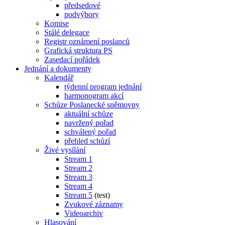
předsedové
podvýbory
Komise
Stálé delegace
Registr oznámení poslanců
Grafická struktura PS
Zasedací pořádek
Jednání a dokumenty
Kalendář
týdenní program jednání
harmonogram akcí
Schůze Poslanecké sněmovny
aktuální schůze
navržený pořad
schválený pořad
přehled schůzí
Živé vysílání
Stream 1
Stream 2
Stream 3
Stream 4
Stream 5
(test)
Zvukové záznamy
Videoarchiv
Hlasování