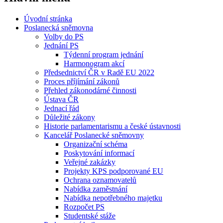
Úvodní stránka
Poslanecká sněmovna
Volby do PS
Jednání PS
Týdenní program jednání
Harmonogram akcí
Předsednictví ČR v Radě EU 2022
Proces příjímání zákonů
Přehled zákonodárné činnosti
Ústava ČR
Jednací řád
Důležité zákony
Historie parlamentarismu a české ústavnosti
Kancelář Poslanecké sněmovny
Organizační schéma
Poskytování informací
Veřejné zakázky
Projekty KPS podporované EU
Ochrana oznamovatelů
Nabídka zaměstnání
Nabídka nepotřebného majetku
Rozpočet PS
Studentské stáže