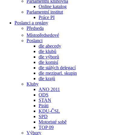
Parlamentní knihovna
Online katalog
Parlamentní institut
Práce PI
Poslanci a orgány
Předseda
Místopředsedové
Poslanci
dle abecedy
dle klubů
dle výborů
dle komisí
dle stálých delegací
dle meziparl. skupin
dle krajů
Kluby
ANO 2011
ODS
STAN
Piráti
KDU-ČSL
SPD
Motoristé sobě
TOP 09
Výbory