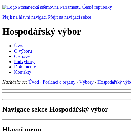
Přejít na hlavní navigaci
Přejít na navigaci sekce
Hospodářský výbor
Úvod
O výboru
Členové
Podvýbory
Dokumenty
Kontakty
Nacházíte se:
Úvod
›
Poslanci a orgány
›
Výbory
›
Hospodářský výb
Navigace sekce
Hospodářský výbor
Hlavní menu