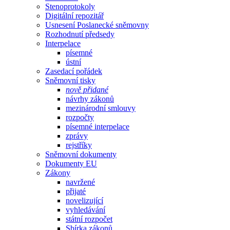
Stenoprotokoly
Digitální repozitář
Usnesení Poslanecké sněmovny
Rozhodnutí předsedy
Interpelace
písemné
ústní
Zasedací pořádek
Sněmovní tisky
nově přidané
návrhy zákonů
mezinárodní smlouvy
rozpočty
písemné interpelace
zprávy
rejstříky
Sněmovní dokumenty
Dokumenty EU
Zákony
navržené
přijaté
novelizující
vyhledávání
státní rozpočet
Sbírka zákonů