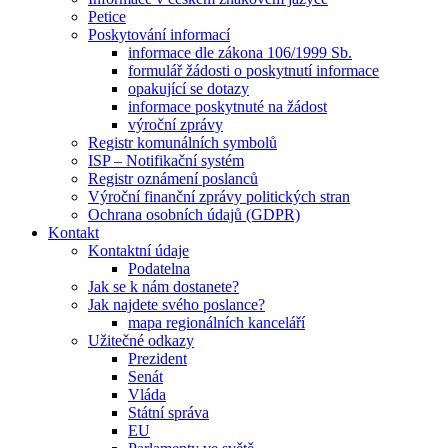
Petice
Poskytování informací
informace dle zákona 106/1999 Sb.
formulář žádosti o poskytnutí informace
opakující se dotazy
informace poskytnuté na žádost
výroční zprávy
Registr komunálních symbolů
ISP – Notifikační systém
Registr oznámení poslanců
Výroční finanční zprávy politických stran
Ochrana osobních údajů (GDPR)
Kontakt
Kontaktní údaje
Podatelna
Jak se k nám dostanete?
Jak najdete svého poslance?
mapa regionálních kanceláří
Užitečné odkazy
Prezident
Senát
Vláda
Státní správa
EU