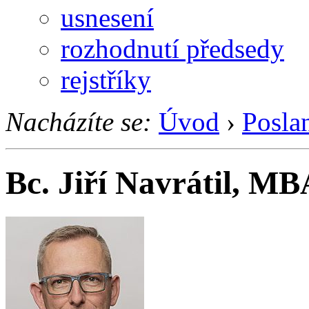
usnesení
rozhodnutí předsedy
rejstříky
Nacházíte se:
Úvod
›
Posla
Bc. Jiří Navrátil, M