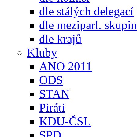
dle stálých delegací
dle meziparl. skupin
dle krajů
Kluby
ANO 2011
ODS
STAN
Piráti
KDU-ČSL
SPD