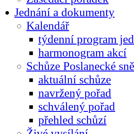
Jednání a dokumenty
Kalendář
týdenní program je
harmonogram akcí
Schůze Poslanecké s
aktuální schůze
navržený pořad
schválený pořad
přehled schůzí
Živé vysílání