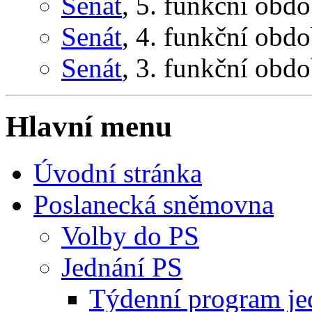
Senát
, 5. funkční obd
Senát
, 4. funkční obd
Senát
, 3. funkční obd
Hlavní menu
Úvodní stránka
Poslanecká sněmovna
Volby do PS
Jednání PS
Týdenní program je