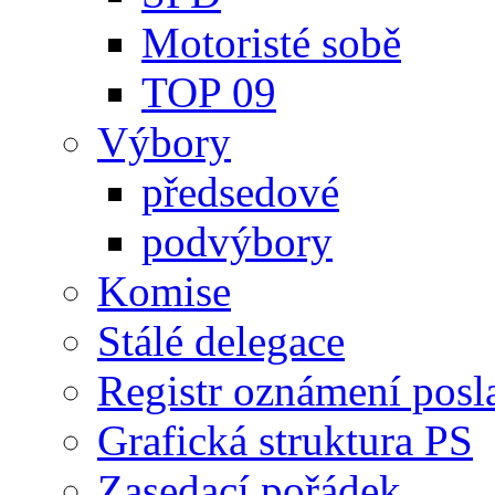
Motoristé sobě
TOP 09
Výbory
předsedové
podvýbory
Komise
Stálé delegace
Registr oznámení posl
Grafická struktura PS
Zasedací pořádek