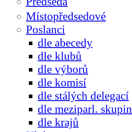
Předseda
Místopředsedové
Poslanci
dle abecedy
dle klubů
dle výborů
dle komisí
dle stálých delegací
dle meziparl. skupin
dle krajů