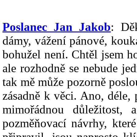
Poslanec Jan Jakob
: Dě
dámy, vážení pánové, kouká
bohužel není. Chtěl jsem ho
ale rozhodně se nebude jed
tak mě může pozorně poslou
zásadně k věci. Ano, déle,
mimořádnou důležitost, 
pozměňovací návrhy, kter
připravil, jsou naprosto k