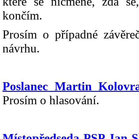
které se nicméně, zdá se
končím.
Prosím o případné závěreč
návrhu.
Poslanec Martin Kolovra
Prosím o hlasování.
Místopředseda PSP Jan 