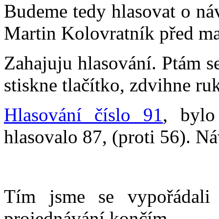
Budeme tedy hlasovat o náv
Martin Kolovratník před mal
Zahajuju hlasování. Ptám s
stiskne tlačítko, zdvihne ru
Hlasování číslo 91
, bylo
hlasovalo 87, (proti 56). Ná
Tím jsme se vypořádali
projednávání končím.