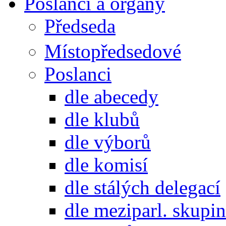
Poslanci a orgány
Předseda
Místopředsedové
Poslanci
dle abecedy
dle klubů
dle výborů
dle komisí
dle stálých delegací
dle meziparl. skupin