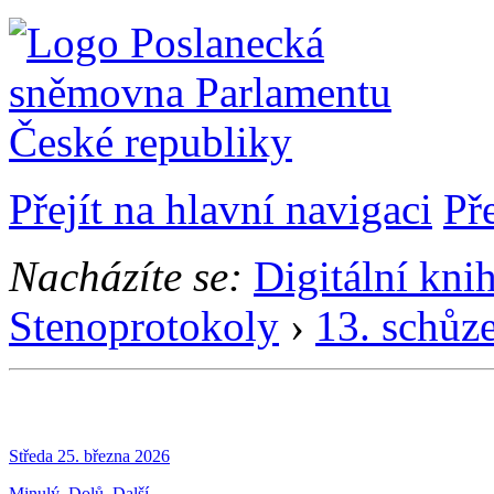
Přejít na hlavní navigaci
Př
Nacházíte se:
Digitální kni
Stenoprotokoly
›
13. schůz
Středa 25. března 2026
Minulý
Dolů
Další