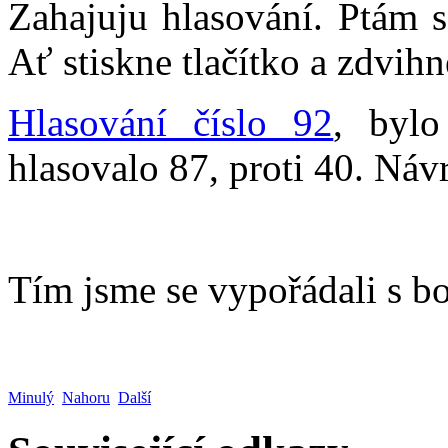
Zahajuju hlasování. Ptám s
Ať stiskne tlačítko a zdvihn
Hlasování číslo 92
, bylo
hlasovalo 87, proti 40. Návr
Tím jsme se vypořádali s b
Minulý
Nahoru
Další