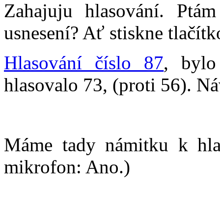
Zahajuju hlasování. Ptá
usnesení? Ať stiskne tlačítk
Hlasování číslo 87
, bylo
hlasovalo 73, (proti 56). N
Máme tady námitku k hla
mikrofon: Ano.)