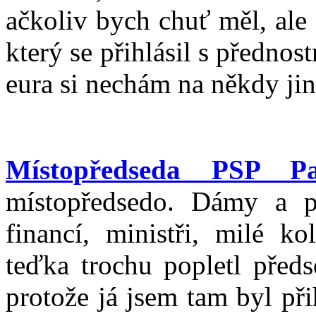
ačkoliv bych chuť měl, ale
který se přihlásil s předn
eura si nechám na někdy jin
Místopředseda PSP Pa
místopředsedo. Dámy a p
financí, ministři, milé k
teďka trochu popletl pře
protože já jsem tam byl př