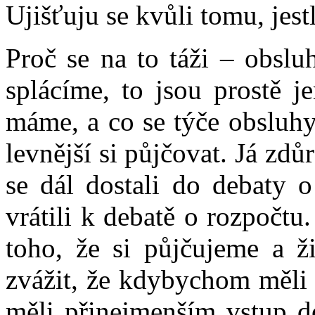
Ujišťuju se kvůli tomu, jest
Proč se na to táži – obslu
splácíme, to jsou prostě j
máme, a co se týče obsluhy
levnější si půjčovat. Já z
se dál dostali do debaty 
vrátili k debatě o rozpočt
toho, že si půjčujeme a ž
zvážit, že kdybychom měli
měli přinejmenším vstup d