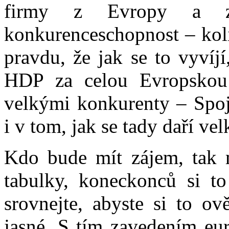
firmy z Evropy a z 
konkurenceschopnost – kolik
pravdu, že jak se to vyvíj
HDP za celou Evropskou 
velkými konkurenty – Spoje
i v tom, jak se tady daří v
Kdo bude mít zájem, tak 
tabulky, koneckonců si t
srovnejte, abyste si to ov
jasné. S tím zavedením eur