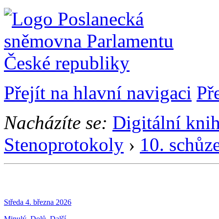
Přejít na hlavní navigaci
Př
Nacházíte se:
Digitální kni
Stenoprotokoly
›
10. schůz
Středa 4. března 2026
Minulý
Dolů
Další