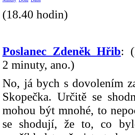
(18.40 hodin)
Poslanec Zdeněk Hřib
: 
2 minuty, ano.)
No, já bych s dovolením z
Skopečka. Určitě se shodn
mohou být mnohé, to nepoc
se shodují, že to, co byl