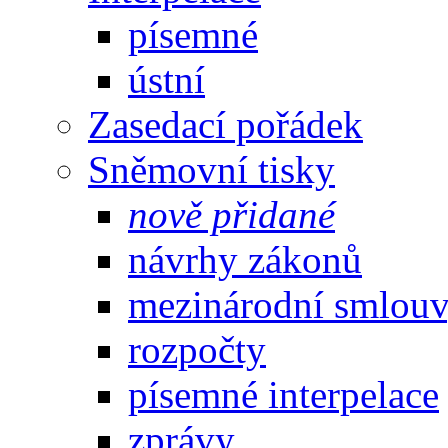
písemné
ústní
Zasedací pořádek
Sněmovní tisky
nově přidané
návrhy zákonů
mezinárodní smlou
rozpočty
písemné interpelace
zprávy