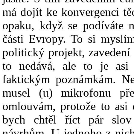
má dojít ke konvergenci t
opaku, když se podíváte na
části Evropy. To si myslím
politický projekt, zaveden
to nedává, ale to je asi
faktickým poznámkám. Ne
musel (u) mikrofonu pře
omlouvám, protože to asi 
bych chtěl říct pár sl
návrhům. U jednoho z nich