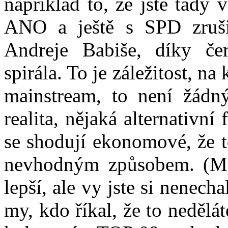
například to, že jste tady
ANO a ještě s SPD zruši
Andreje Babiše, díky čem
spirála. To je záležitost, n
mainstream, to není žádný
realita, nějaká alternativní
se shodují ekonomové, že t
nevhodným způsobem. (My
lepší, ale vy jste si nenech
my, kdo říkal, že to nedělát