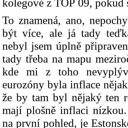
kolegové z TOP 09, pokud s
To znamená, ano, nepochyb
být více, ale já tady teď
nebyl jsem úplně připraven
tady třeba na mapu meziro
kde mi z toho nevyplýv
eurozóny byla inflace nějak
že by tam byl nějaký ten 
mají plošně inflaci nízkou.
na první pohled, je Estonsk