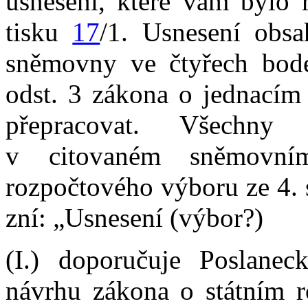
usnesení, které vám bylo
tisku
17
/1. Usnesení obsa
sněmovny ve čtyřech bod
odst. 3 zákona o jednacím
přepracovat. Všechny
v citovaném sněmovn
rozpočtového výboru ze 4. 
zní: „Usnesení (výbor?)
(I.) doporučuje Poslane
návrhu zákona o státním r