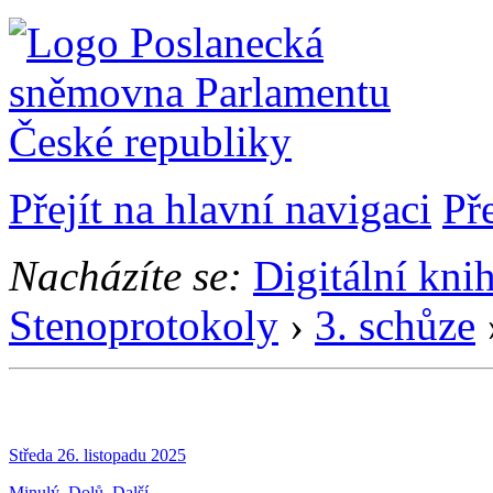
Přejít na hlavní navigaci
Př
Nacházíte se:
Digitální kni
Stenoprotokoly
›
3. schůze
Středa 26. listopadu 2025
Minulý
Dolů
Další