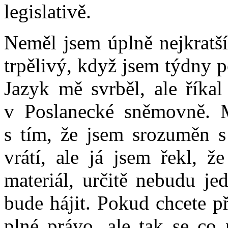
legislativě.
Neměl jsem úplně nejkratší
trpělivý, když jsem týdny 
Jazyk mě svrběl, ale říka
v Poslanecké sněmovně. 
s tím, že jsem srozuměn s 
vrátí, ale já jsem řekl, ž
materiál, určitě nebudu je
bude hájit. Pokud chcete př
plné právo, ale tak se co 