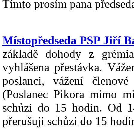
Tímto prosím pana předsedaj
Místopředseda PSP Jiří B
základě dohody z grémi
vyhlášena přestávka. Váže
poslanci, vážení členové 
(Poslanec Pikora mimo mi
schůzi do 15 hodin. Od 14
přerušuji schůzi do 15 hodi