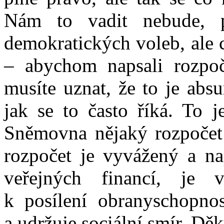
Nám to vadit nebude, p
demokratických voleb, ale ch
– abychom napsali rozpoč
musíte uznat, že to je abs
jak se to často říká. To 
Sněmovna nějaký rozpočet s
rozpočet je vyvážený a nap
veřejných financí, je v
k posílení obranyschopnos
a udržuje sociální smír. Děk