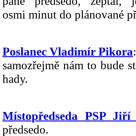
pane předsedo, zeptal, j
osmi minut do plánované př
Poslanec Vladimír Pikora
samozřejmě nám to bude sta
hady.
Místopředseda PSP Jiří
předsedo.