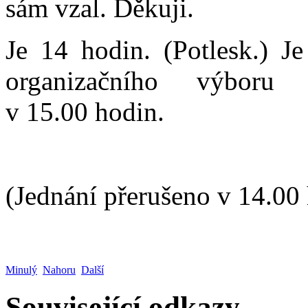
sám vzal. Děkuji.
Je 14 hodin. (Potlesk.) J
organizačního výboru
v 15.00 hodin.
(Jednání přerušeno v 14.00
Minulý
Nahoru
Další
Související odkazy