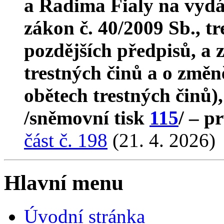
a Radima Fialy na vydá
zákon č. 40/2009 Sb., tr
pozdějších předpisů, a 
trestných činů a o změ
obětech trestných činů)
/sněmovní tisk
115
/ – p
část č. 198
(21. 4. 2026)
Hlavní menu
Úvodní stránka