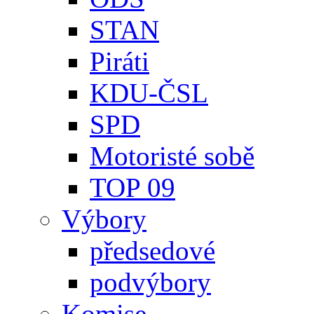
STAN
Piráti
KDU-ČSL
SPD
Motoristé sobě
TOP 09
Výbory
předsedové
podvýbory
Komise