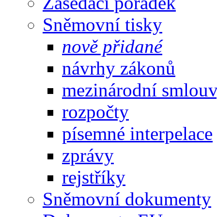
Zasedací pořádek
Sněmovní tisky
nově přidané
návrhy zákonů
mezinárodní smlou
rozpočty
písemné interpelace
zprávy
rejstříky
Sněmovní dokumenty