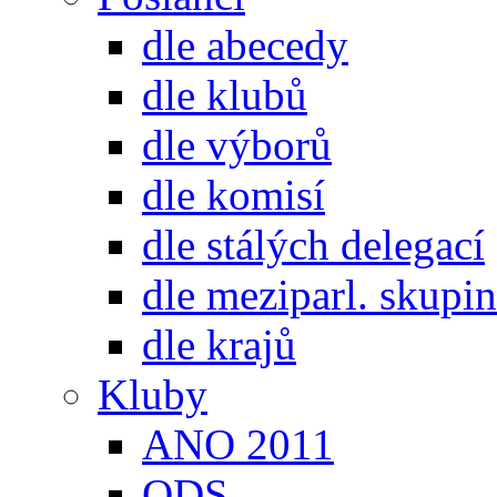
dle abecedy
dle klubů
dle výborů
dle komisí
dle stálých delegací
dle meziparl. skupin
dle krajů
Kluby
ANO 2011
ODS