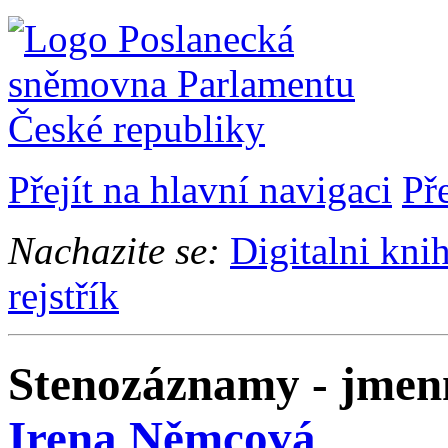
Přejít na hlavní navigaci
Př
Nachazite se:
Digitalni kni
rejstřík
Stenozáznamy - jmenn
Irena Němcová