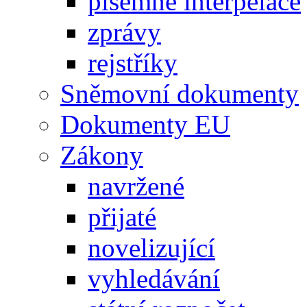
písemné interpelace
zprávy
rejstříky
Sněmovní dokumenty
Dokumenty EU
Zákony
navržené
přijaté
novelizující
vyhledávání