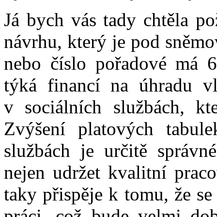
Já bych vás tady chtěla p
návrhu, který je pod sněm
nebo číslo pořadové má 6
týká financí na úhradu vl
v sociálních službách, k
Zvýšení platových tabule
službách je určitě správn
nejen udržet kvalitní prac
taky přispěje k tomu, že se
práci, což bude velmi dob