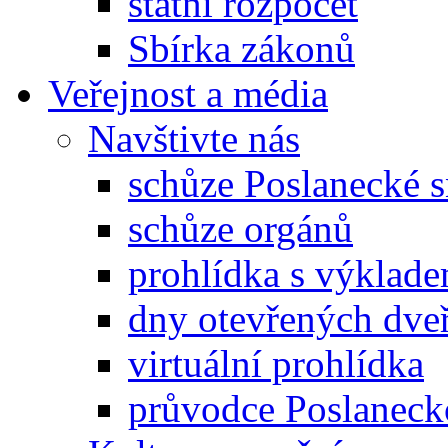
státní rozpočet
Sbírka zákonů
Veřejnost a média
Navštivte nás
schůze Poslanecké
schůze orgánů
prohlídka s výklad
dny otevřených dveř
virtuální prohlídka
průvodce Poslanec