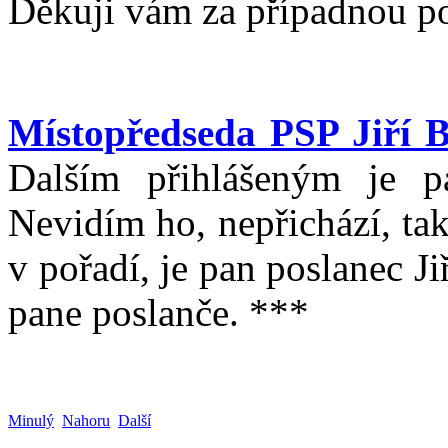
Děkuji vám za případnou po
Místopředseda PSP Jiří 
Dalším přihlášeným je p
Nevidím ho, nepřichází, ta
v pořadí, je pan poslanec Ji
pane poslanče. ***
Minulý
Nahoru
Další