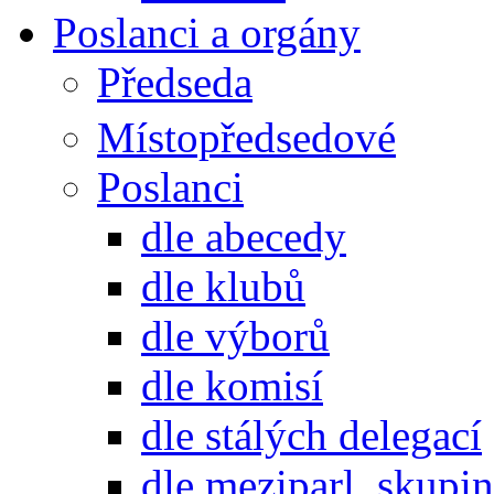
Poslanci a orgány
Předseda
Místopředsedové
Poslanci
dle abecedy
dle klubů
dle výborů
dle komisí
dle stálých delegací
dle meziparl. skupin