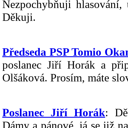
Nezpochybňuji hlasování, 
Děkuji.
Předseda PSP Tomio Ok
poslanec Jiří Horák a při
Olšáková. Prosím, máte slo
Poslanec Jiří Horák
: Dě
Dámy a pánové, já se již n