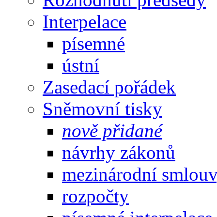
Interpelace
písemné
ústní
Zasedací pořádek
Sněmovní tisky
nově přidané
návrhy zákonů
mezinárodní smlou
rozpočty