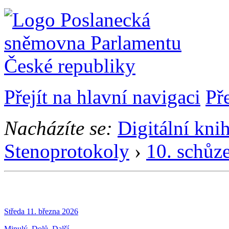
Přejít na hlavní navigaci
Př
Nacházíte se:
Digitální kni
Stenoprotokoly
›
10. schůz
Středa 11. března 2026
Minulý
Dolů
Další