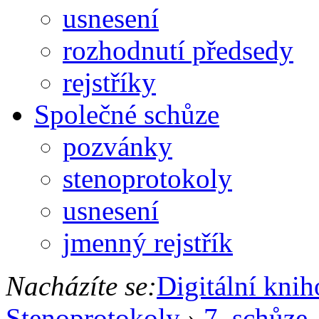
usnesení
rozhodnutí předsedy
rejstříky
Společné schůze
pozvánky
stenoprotokoly
usnesení
jmenný rejstřík
Nacházíte se:
Digitální kni
Stenoprotokoly
›
7. schůze