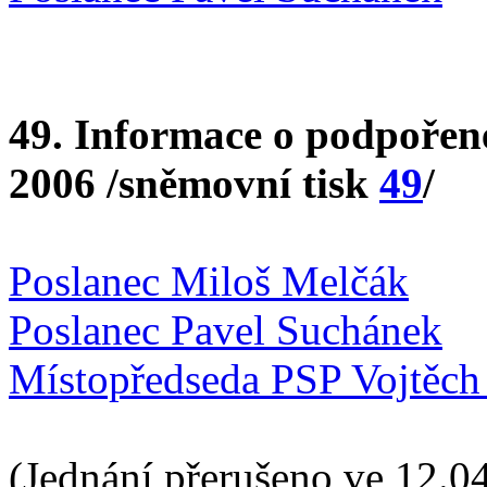
49. Informace o podpořené
2006 /sněmovní tisk
49
/
Poslanec Miloš Melčák
Poslanec Pavel Suchánek
Místopředseda PSP Vojtěch 
(Jednání přerušeno ve 12.04