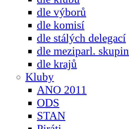
dle výborů
dle komisí
dle stálých delegací
dle meziparl. skupin
dle krajů
Kluby
ANO 2011
ODS
STAN
Piráti