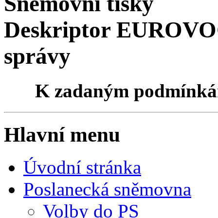
Sněmovní tisky
Deskriptor EUROVOC
správy
K zadaným podmínk
Hlavní menu
Úvodní stránka
Poslanecká sněmovna
Volby do PS