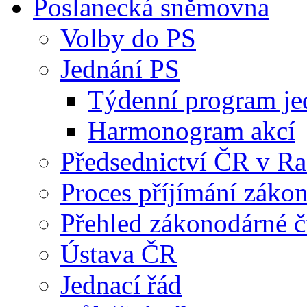
Poslanecká sněmovna
Volby do PS
Jednání PS
Týdenní program je
Harmonogram akcí
Předsednictví ČR v R
Proces příjímání záko
Přehled zákonodárné č
Ústava ČR
Jednací řád