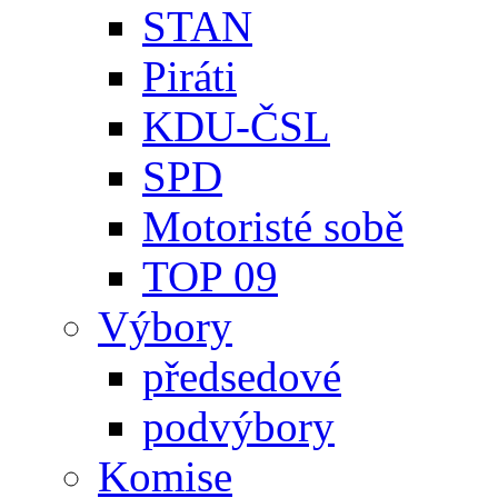
STAN
Piráti
KDU-ČSL
SPD
Motoristé sobě
TOP 09
Výbory
předsedové
podvýbory
Komise