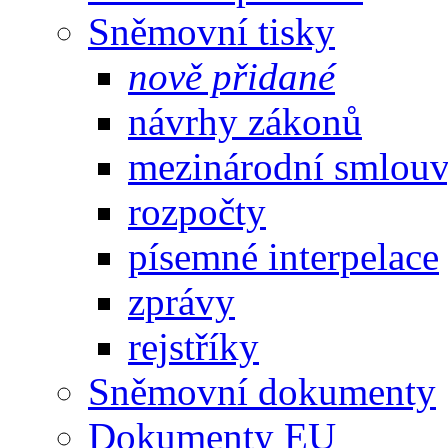
Sněmovní tisky
nově přidané
návrhy zákonů
mezinárodní smlou
rozpočty
písemné interpelace
zprávy
rejstříky
Sněmovní dokumenty
Dokumenty EU