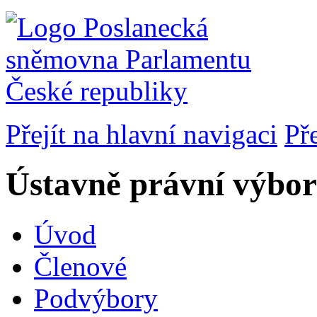
Přejít na hlavní navigaci
Př
Ústavně právní výbor
Úvod
Členové
Podvýbory