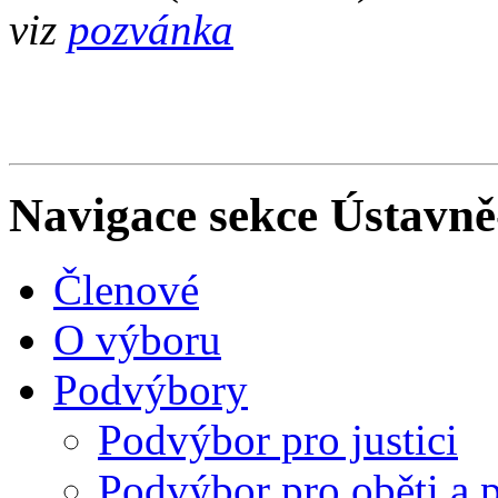
viz
pozvánka
Navigace sekce
Ústavně
Členové
O výboru
Podvýbory
Podvýbor pro justici
Podvýbor pro oběti a p