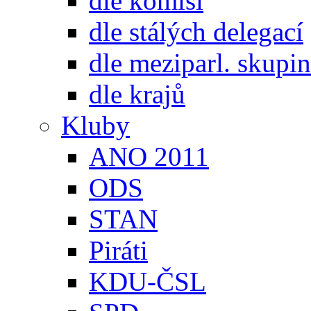
dle komisí
dle stálých delegací
dle meziparl. skupin
dle krajů
Kluby
ANO 2011
ODS
STAN
Piráti
KDU-ČSL