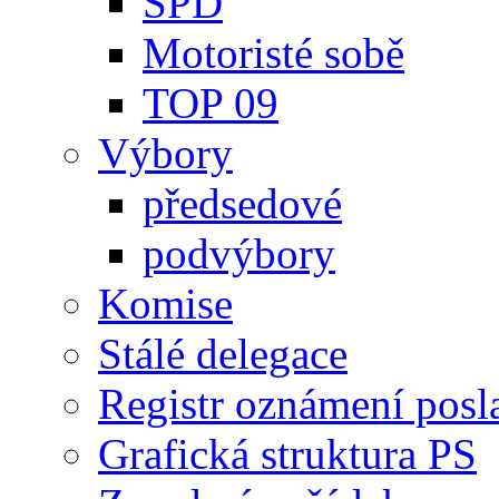
SPD
Motoristé sobě
TOP 09
Výbory
předsedové
podvýbory
Komise
Stálé delegace
Registr oznámení posl
Grafická struktura PS