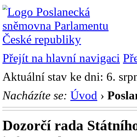
Přejít na hlavní navigaci
Př
Aktuální stav ke dni: 6. sr
Nacházíte se:
Úvod
›
Posla
Dozorčí rada Státníh