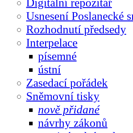
Digitální repozitář
Usnesení Poslanecké 
Rozhodnutí předsedy
Interpelace
písemné
ústní
Zasedací pořádek
Sněmovní tisky
nově přidané
návrhy zákonů