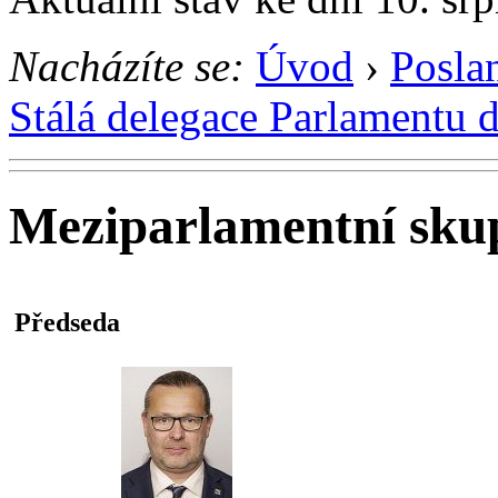
Nacházíte se:
Úvod
›
Posla
Stálá delegace Parlamentu 
Meziparlamentní sku
Předseda