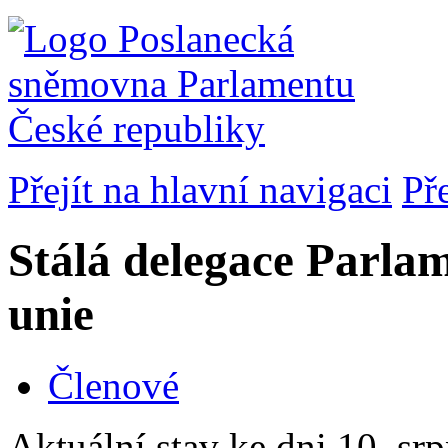
Přejít na hlavní navigaci
Př
Stálá delegace Parla
unie
Členové
Aktuální stav ke dni 10. sr