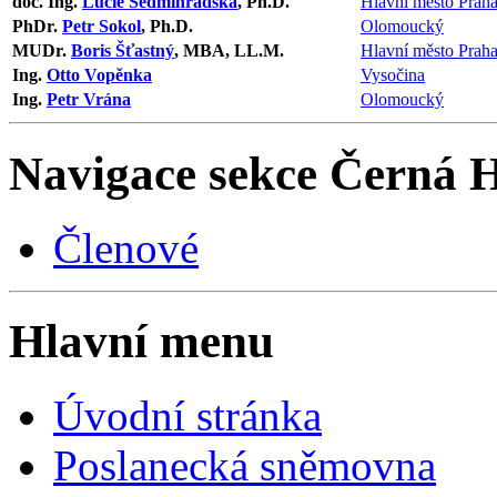
doc. Ing.
Lucie Sedmihradská
, Ph.D.
Hlavní město Prah
PhDr.
Petr Sokol
, Ph.D.
Olomoucký
MUDr.
Boris Šťastný
, MBA, LL.M.
Hlavní město Prah
Ing.
Otto Vopěnka
Vysočina
Ing.
Petr Vrána
Olomoucký
Navigace sekce
Černá 
Členové
Hlavní menu
Úvodní stránka
Poslanecká sněmovna