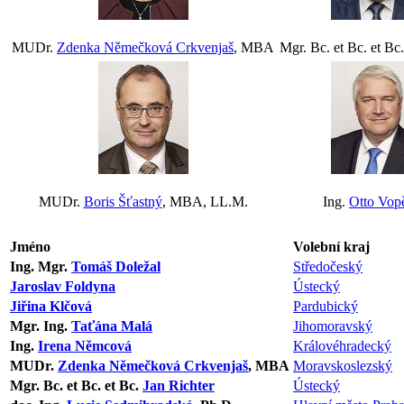
MUDr.
Zdenka Němečková Crkvenjaš
, MBA
Mgr. Bc. et Bc. et Bc
MUDr.
Boris Šťastný
, MBA, LL.M.
Ing.
Otto Vop
Jméno
Volební kraj
Ing. Mgr.
Tomáš Doležal
Středočeský
Jaroslav Foldyna
Ústecký
Jiřina Klčová
Pardubický
Mgr. Ing.
Taťána Malá
Jihomoravský
Ing.
Irena Němcová
Královéhradecký
MUDr.
Zdenka Němečková Crkvenjaš
, MBA
Moravskoslezský
Mgr. Bc. et Bc. et Bc.
Jan Richter
Ústecký