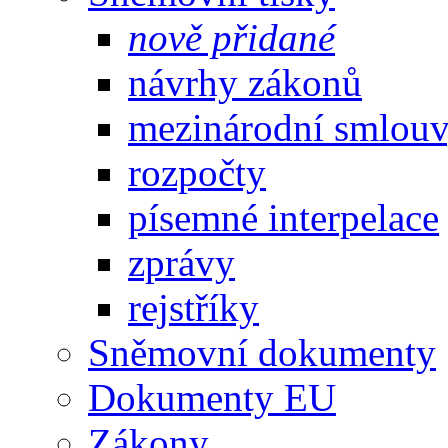
nově přidané
návrhy zákonů
mezinárodní smlou
rozpočty
písemné interpelace
zprávy
rejstříky
Sněmovní dokumenty
Dokumenty EU
Zákony