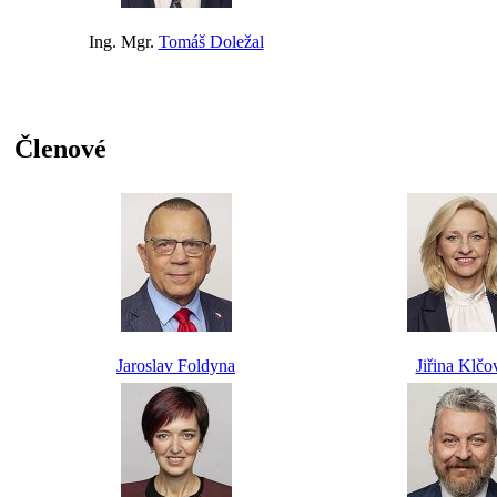
Ing. Mgr.
Tomáš Doležal
Členové
Jaroslav Foldyna
Jiřina Klčo