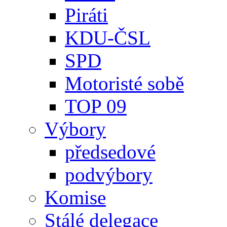
Piráti
KDU-ČSL
SPD
Motoristé sobě
TOP 09
Výbory
předsedové
podvýbory
Komise
Stálé delegace