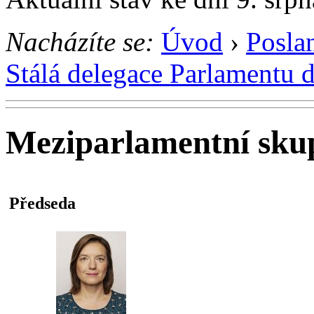
Nacházíte se:
Úvod
›
Posla
Stálá delegace Parlamentu 
Meziparlamentní sku
Předseda