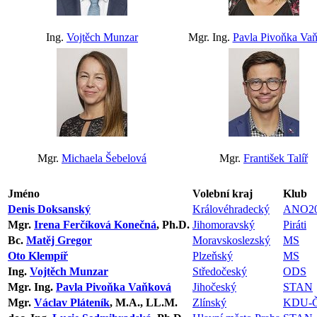
Ing.
Vojtěch Munzar
Mgr. Ing.
Pavla Pivoňka Va
Mgr.
Michaela Šebelová
Mgr.
František Talíř
Jméno
Volební kraj
Klub
Denis Doksanský
Královéhradecký
ANO20
Mgr.
Irena Ferčíková Konečná
, Ph.D.
Jihomoravský
Piráti
Bc.
Matěj Gregor
Moravskoslezský
MS
Oto Klempíř
Plzeňský
MS
Ing.
Vojtěch Munzar
Středočeský
ODS
Mgr. Ing.
Pavla Pivoňka Vaňková
Jihočeský
STAN
Mgr.
Václav Pláteník
, M.A., LL.M.
Zlínský
KDU-