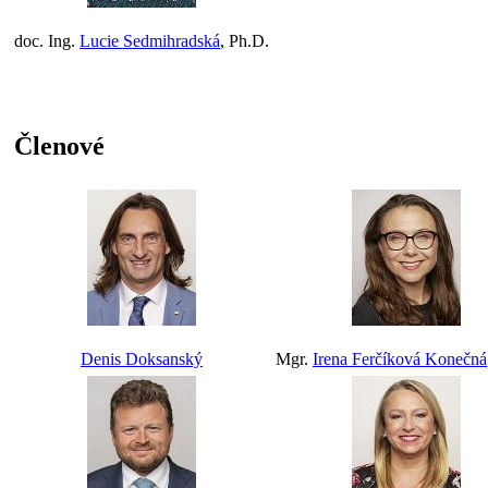
doc. Ing.
Lucie Sedmihradská
, Ph.D.
Členové
Denis Doksanský
Mgr.
Irena Ferčíková Konečná