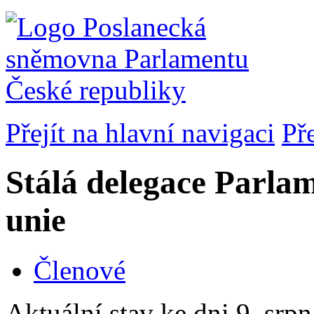
Přejít na hlavní navigaci
Př
Stálá delegace Parla
unie
Členové
Aktuální stav ke dni 9. srp