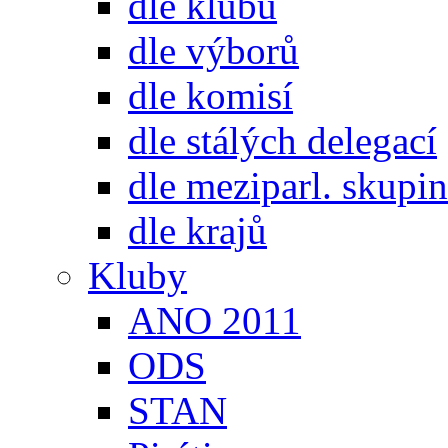
dle klubů
dle výborů
dle komisí
dle stálých delegací
dle meziparl. skupin
dle krajů
Kluby
ANO 2011
ODS
STAN