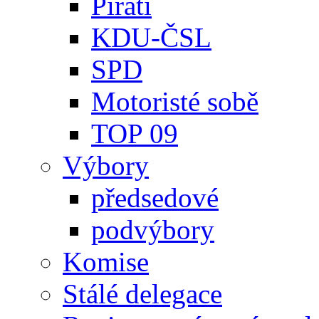
Piráti
KDU-ČSL
SPD
Motoristé sobě
TOP 09
Výbory
předsedové
podvýbory
Komise
Stálé delegace