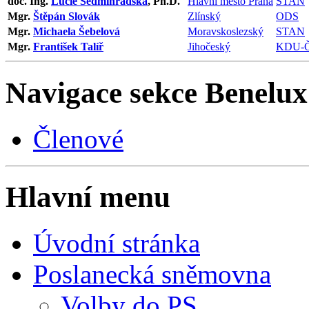
doc. Ing.
Lucie Sedmihradská
, Ph.D.
Hlavní město Praha
STAN
Mgr.
Štěpán Slovák
Zlínský
ODS
Mgr.
Michaela Šebelová
Moravskoslezský
STAN
Mgr.
František Talíř
Jihočeský
KDU-
Navigace sekce
Benelux
Členové
Hlavní menu
Úvodní stránka
Poslanecká sněmovna
Volby do PS