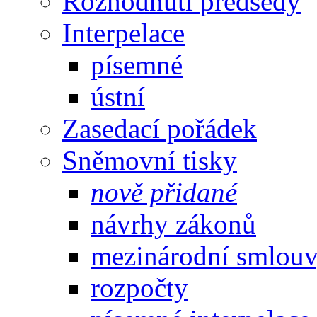
Rozhodnutí předsedy
Interpelace
písemné
ústní
Zasedací pořádek
Sněmovní tisky
nově přidané
návrhy zákonů
mezinárodní smlou
rozpočty