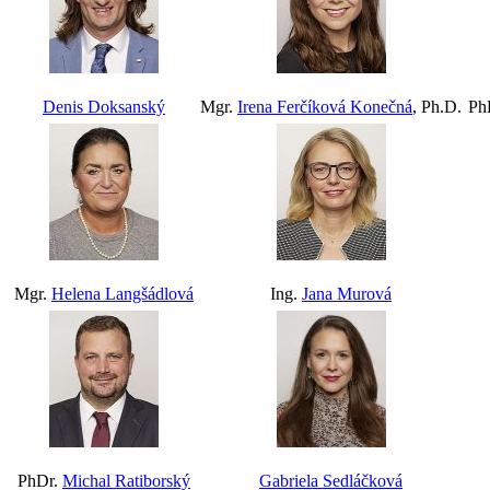
Denis Doksanský
Mgr.
Irena Ferčíková Konečná
, Ph.D.
Ph
Mgr.
Helena Langšádlová
Ing.
Jana Murová
PhDr.
Michal Ratiborský
Gabriela Sedláčková