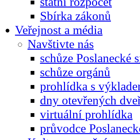
státní rozpočet
Sbírka zákonů
Veřejnost a média
Navštivte nás
schůze Poslanecké
schůze orgánů
prohlídka s výklad
dny otevřených dveř
virtuální prohlídka
průvodce Poslanec