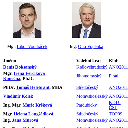
Mgr.
Libor Vondráček
Ing.
Otto Vopěnka
Jméno
Volební kraj
Klub
Denis Doksanský
Královéhradecký
ANO2011
Mgr.
Irena Ferčíková
Jihomoravský
Piráti
Konečná
, Ph.D.
PhDr.
Tomáš Helebrant
, MBA
Středočeský
ANO2011
Vladimír Kolek
Moravskoslezský
ANO2011
KDU-
Ing. Mgr.
Marie Kršková
Pardubický
ČSL
Mgr.
Helena Langšádlová
Středočeský
TOP09
Ing.
Jana Murová
Moravskoslezský
ANO2011