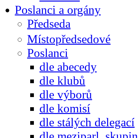
Poslanci a orgány
Předseda
Místopředsedové
Poslanci
dle abecedy
dle klubů
dle výborů
dle komisí
dle stálých delegací
dle meziparl. skupin