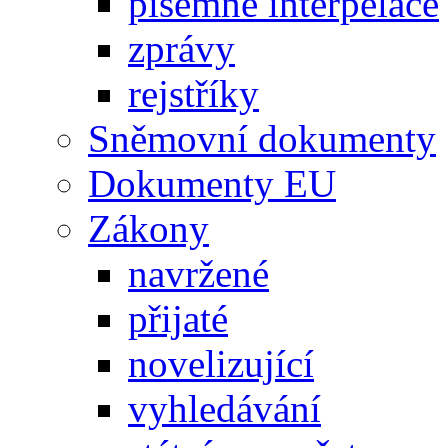
písemné interpelace
zprávy
rejstříky
Sněmovní dokumenty
Dokumenty EU
Zákony
navržené
přijaté
novelizující
vyhledávání