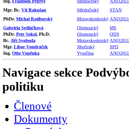
Ing.
František Petrtýl
Středočeský
ANO2011
Mgr. Bc.
Vít Rakušan
Středočeský
STAN
PhDr.
Michal Ratiborský
Moravskoslezský
ANO2011
Gabriela Sedláčková
Olomoucký
MS
PhDr.
Petr Sokol
, Ph.D.
Olomoucký
ODS
Bc.
Jiří Svoboda
Moravskoslezský
ANO2011
Mgr.
Libor Vondráček
Jihočeský
SPD
Ing.
Otto Vopěnka
Vysočina
ANO2011
Navigace sekce
Podvýbo
politiku
Členové
Dokumenty