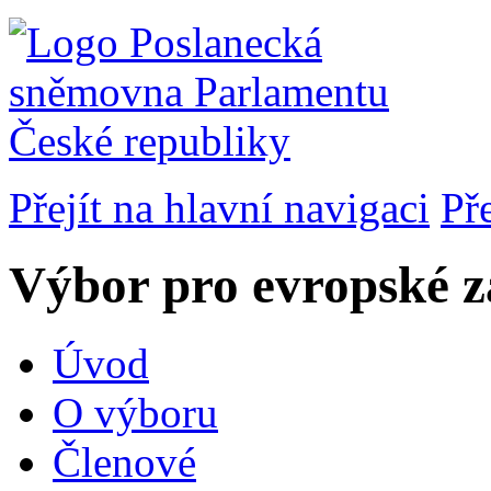
Přejít na hlavní navigaci
Př
Výbor pro evropské zá
Úvod
O výboru
Členové