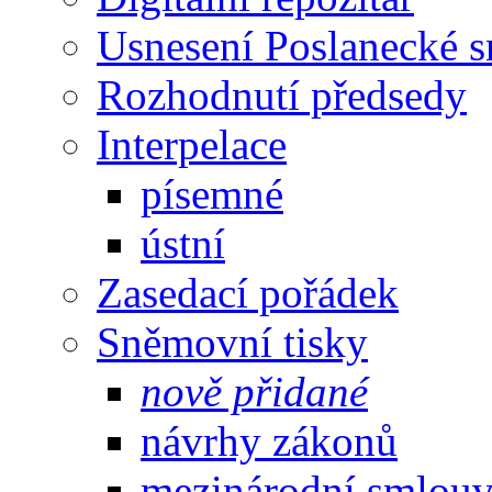
Usnesení Poslanecké 
Rozhodnutí předsedy
Interpelace
písemné
ústní
Zasedací pořádek
Sněmovní tisky
nově přidané
návrhy zákonů
mezinárodní smlou