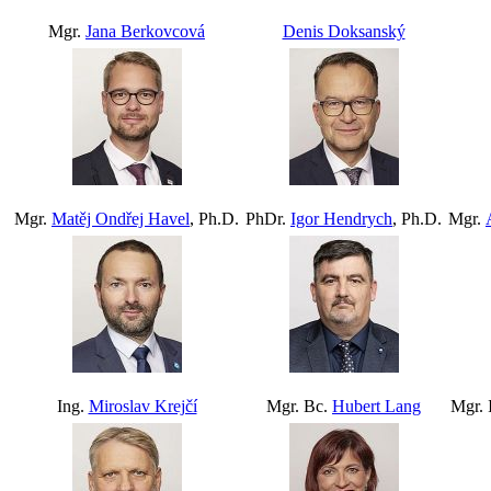
Mgr.
Jana Berkovcová
Denis Doksanský
Mgr.
Matěj Ondřej Havel
, Ph.D.
PhDr.
Igor Hendrych
, Ph.D.
Mgr.
Ing.
Miroslav Krejčí
Mgr. Bc.
Hubert Lang
Mgr. 