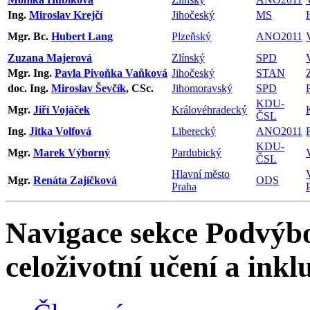
Ing.
Miroslav Krejčí
Jihočeský
MS
Mgr. Bc.
Hubert Lang
Plzeňský
ANO2011
Zuzana Majerová
Zlínský
SPD
Mgr. Ing.
Pavla Pivoňka Vaňková
Jihočeský
STAN
doc. Ing.
Miroslav Ševčík
, CSc.
Jihomoravský
SPD
KDU-
Mgr.
Jiří Vojáček
Královéhradecký
ČSL
Ing.
Jitka Volfová
Liberecký
ANO2011
KDU-
Mgr.
Marek Výborný
Pardubický
ČSL
Hlavní město
Mgr.
Renáta Zajíčková
ODS
Praha
Navigace sekce
Podvýbor
celoživotní učení a inkl