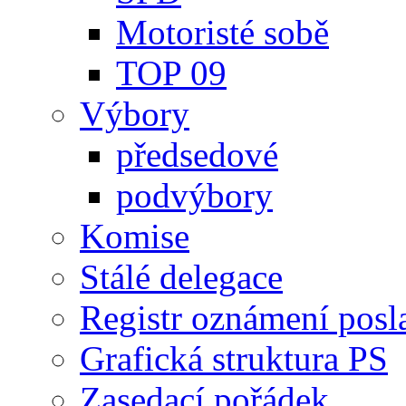
Motoristé sobě
TOP 09
Výbory
předsedové
podvýbory
Komise
Stálé delegace
Registr oznámení posl
Grafická struktura PS
Zasedací pořádek