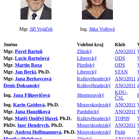
Mgr.
Jiří Vojáček
Ing.
Jitka Volfová
Jméno
Volební kraj
Klub
Mgr.
Pavel Bartoň
Zlínský
ANO2011
Mgr.
Lucie Bartošová
Liberecký
ODS
Mgr.
Martin Baxa
Plzeňský
ODS
Mgr.
Jan Berki
, Ph.D.
Liberecký
STAN
Mgr.
Jana Berkovcová
Královéhradecký
ANO2011
Denis Doksanský
Královéhradecký
ANO2011
KDU-
Ing.
Jana Filipovičová
Jihomoravský
ČSL
Ing.
Karin Gajdová
, Ph.D.
Moravskoslezský
ANO2011
Mgr.
Jana Hanzlíková
Pardubický
ANO2011
Mgr.
Matěj Ondřej Havel
, Ph.D.
Královéhradecký
TOP09
PhDr.
Igor Hendrych
, Ph.D.
Moravskoslezský
ANO2011
Mgr.
Andrea Hoffmannová
, Ph.D.
Moravskoslezský
Piráti
Monika Hubíková
Zlínský
ANO2011