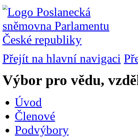
Přejít na hlavní navigaci
Př
Výbor pro vědu, vzděl
Úvod
Členové
Podvýbory