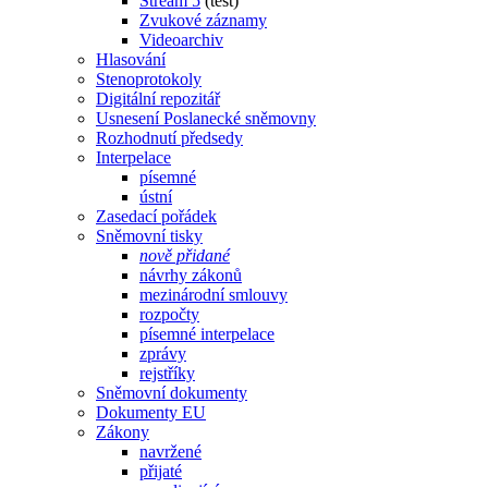
Stream 5
(test)
Zvukové záznamy
Videoarchiv
Hlasování
Stenoprotokoly
Digitální repozitář
Usnesení Poslanecké sněmovny
Rozhodnutí předsedy
Interpelace
písemné
ústní
Zasedací pořádek
Sněmovní tisky
nově přidané
návrhy zákonů
mezinárodní smlouvy
rozpočty
písemné interpelace
zprávy
rejstříky
Sněmovní dokumenty
Dokumenty EU
Zákony
navržené
přijaté