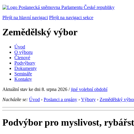
Přejít na hlavní navigaci
Přejít na navigaci sekce
Zemědělský výbor
Úvod
O výboru
Členové
Podvýbory
Dokumenty
Semináře
Kontakty
Aktuální stav ke dni 8. srpna 2026
/
jiné volební období
Nacházíte se:
Úvod
›
Poslanci a orgány
›
Výbory
›
Zemědělský výbo
Podvýbor pro myslivost, rybářstv