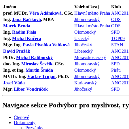
Jméno
Volební kraj
Klub
prof. MUDr.
Věra Adámková
, CSc.
Hlavní město Praha
ANO201
Ing.
Jana Bačíková
, MBA
Jihomoravský
ODS
Marek Benda
Hlavní město Praha
ODS
Ing.
Radim Fiala
Olomoucký
SPD
Ing.
Michal Kučera
Ústecký
TOP09
Mgr. Ing.
Pavla Pivoňka Vaňková
Jihočeský
STAN
David Pražák
Liberecký
ANO201
PhDr.
Michal Ratiborský
Moravskoslezský
ANO201
doc. Ing.
Miroslav Ševčík
, CSc.
Jihomoravský
SPD
Ing. et Ing.
Martin Šmída
Olomoucký
Piráti
MVDr. Ing.
Václav Trojan
, Ph.D.
Jihomoravský
ANO201
Josef Váňa
Karlovarský
ANO201
Mgr.
Libor Vondráček
Jihočeský
SPD
Navigace sekce
Podvýbor pro myslivost, ryb
Členové
Dokumenty
Pozvánky