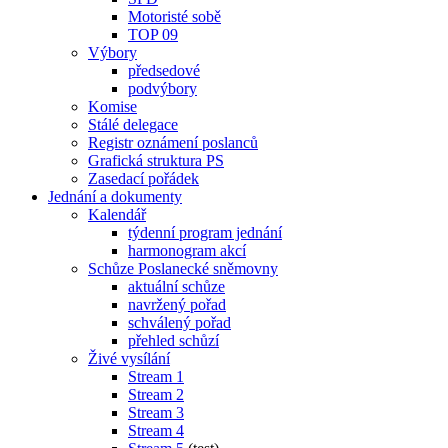
Motoristé sobě
TOP 09
Výbory
předsedové
podvýbory
Komise
Stálé delegace
Registr oznámení poslanců
Grafická struktura PS
Zasedací pořádek
Jednání a dokumenty
Kalendář
týdenní program jednání
harmonogram akcí
Schůze Poslanecké sněmovny
aktuální schůze
navržený pořad
schválený pořad
přehled schůzí
Živé vysílání
Stream 1
Stream 2
Stream 3
Stream 4