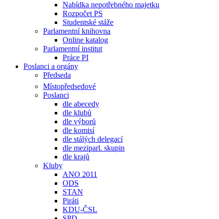
Nabídka nepotřebného majetku
Rozpočet PS
Studentské stáže
Parlamentní knihovna
Online katalog
Parlamentní institut
Práce PI
Poslanci a orgány
Předseda
Místopředsedové
Poslanci
dle abecedy
dle klubů
dle výborů
dle komisí
dle stálých delegací
dle meziparl. skupin
dle krajů
Kluby
ANO 2011
ODS
STAN
Piráti
KDU-ČSL
SPD