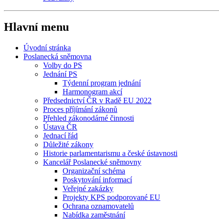
Hlavní menu
Úvodní stránka
Poslanecká sněmovna
Volby do PS
Jednání PS
Týdenní program jednání
Harmonogram akcí
Předsednictví ČR v Radě EU 2022
Proces příjímání zákonů
Přehled zákonodárné činnosti
Ústava ČR
Jednací řád
Důležité zákony
Historie parlamentarismu a české ústavnosti
Kancelář Poslanecké sněmovny
Organizační schéma
Poskytování informací
Veřejné zakázky
Projekty KPS podporované EU
Ochrana oznamovatelů
Nabídka zaměstnání