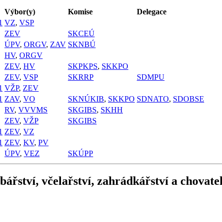
Výbor(y)
Komise
Delegace
1
VZ
,
VSP
ZEV
SKCEÚ
ÚPV
,
ORGV
,
ZAV
SKNBÚ
HV
,
ORGV
ZEV
,
HV
SKPKPS
,
SKKPO
ZEV
,
VSP
SKRRP
SDMPU
1
VŽP
,
ZEV
1
ZAV
,
VO
SKNÚKIB
,
SKKPO
SDNATO
,
SDOBSE
RV
,
VVVMS
SKGIBS
,
SKHH
ZEV
,
VŽP
SKGIBS
1
ZEV
,
VZ
1
ZEV
,
KV
,
PV
ÚPV
,
VEZ
SKÚPP
ářství, včelařství, zahrádkářství a chovatel