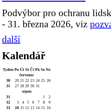
Podvýbor pro ochranu lidsk
- 31. března 2026, viz
pozv
další
Kalendář
Tyden
Po
Út
St
Čt
Pá
So
Ne
červenec
30
20
21
22
23
24
25
26
31
27
28
29
30
31
srpen
31
1
2
32
3
4
5
6
7
8
9
33
10
11
12
13
14
15
16