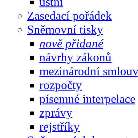
ústní
Zasedací pořádek
Sněmovní tisky
nově přidané
návrhy zákonů
mezinárodní smlou
rozpočty
písemné interpelace
zprávy
rejstříky