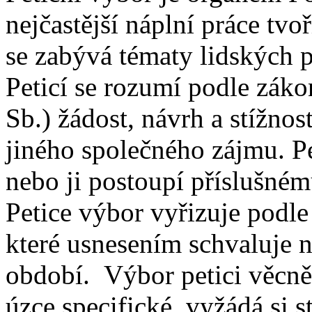
nejčastější náplní práce tvo
se zabývá tématy lidských 
Peticí se rozumí podle záko
Sb.) žádost, návrh a stížno
jiného společného zájmu. Pe
nebo ji postoupí příslušn
Petice výbor vyřizuje podle
které usnesením schvaluje 
období. Výbor petici věcně 
úzce specifické, vyžádá si 