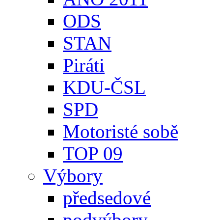
ODS
STAN
Piráti
KDU-ČSL
SPD
Motoristé sobě
TOP 09
Výbory
předsedové
podvýbory