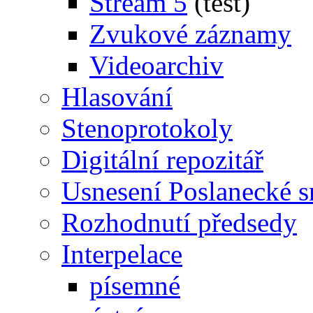
Stream 5
(test)
Zvukové záznamy
Videoarchiv
Hlasování
Stenoprotokoly
Digitální repozitář
Usnesení Poslanecké 
Rozhodnutí předsedy
Interpelace
písemné