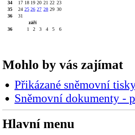
34
17
18
19
20
21
22
23
35
24
25
26
27
28
29
30
36
31
září
36
1
2
3
4
5
6
Mohlo by vás zajímat
Přikázané sněmovní tisk
Sněmovní dokumenty - p
Hlavní menu