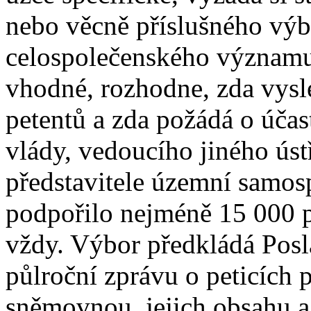
nebo věcně příslušného výbo
celospolečenského významu 
vhodné, rozhodne, zda vysl
petentů a zda požádá o účas
vlády, vedoucího jiného ús
představitele územní samosp
podpořilo nejméně 15 000 p
vždy. Výbor předkládá Pos
půlroční zprávu o peticích 
sněmovnou, jejich obsahu a