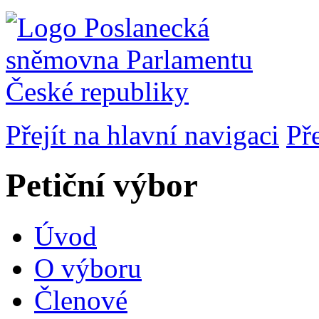
Přejít na hlavní navigaci
Př
Petiční výbor
Úvod
O výboru
Členové