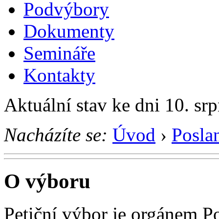
Podvýbory
Dokumenty
Semináře
Kontakty
Aktuální stav ke dni 10. sr
Nacházíte se:
Úvod
›
Posla
O výboru
Petiční výbor je orgánem P