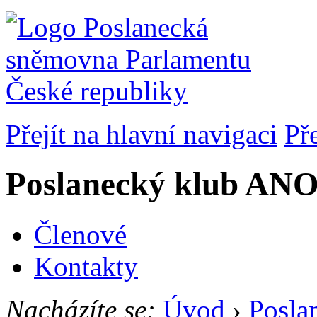
Přejít na hlavní navigaci
Př
Poslanecký klub ANO
Členové
Kontakty
Nacházíte se:
Úvod
›
Posla