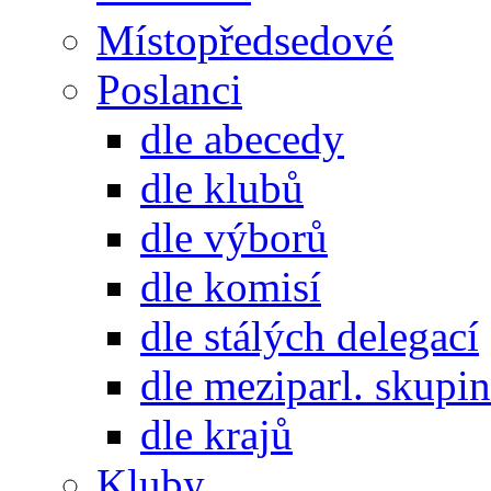
Místopředsedové
Poslanci
dle abecedy
dle klubů
dle výborů
dle komisí
dle stálých delegací
dle meziparl. skupin
dle krajů
Kluby