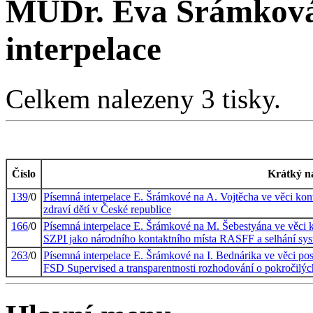
MUDr. Eva Šrámková
interpelace
Celkem nalezeny 3 tisky.
Číslo
Krátký n
139
/0
Písemná interpelace E. Šrámkové na A. Vojtěcha ve věci kon
zdraví dětí v České republice
166
/0
Písemná interpelace E. Šrámkové na M. Šebestyána ve věci k
SZPI jako národního kontaktního místa RASFF a selhání sys
263
/0
Písemná interpelace E. Šrámkové na I. Bednárika ve věci po
FSD Supervised a transparentnosti rozhodování o pokročilýc