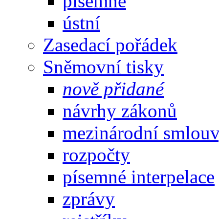
písemné
ústní
Zasedací pořádek
Sněmovní tisky
nově přidané
návrhy zákonů
mezinárodní smlou
rozpočty
písemné interpelace
zprávy