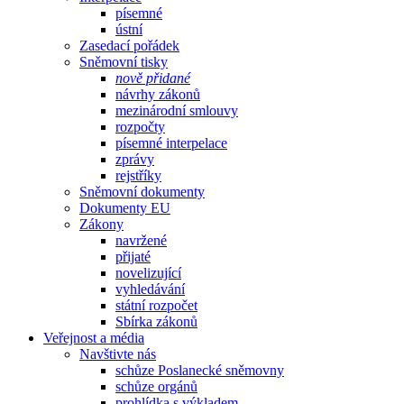
písemné
ústní
Zasedací pořádek
Sněmovní tisky
nově přidané
návrhy zákonů
mezinárodní smlouvy
rozpočty
písemné interpelace
zprávy
rejstříky
Sněmovní dokumenty
Dokumenty EU
Zákony
navržené
přijaté
novelizující
vyhledávání
státní rozpočet
Sbírka zákonů
Veřejnost a média
Navštivte nás
schůze Poslanecké sněmovny
schůze orgánů
prohlídka s výkladem