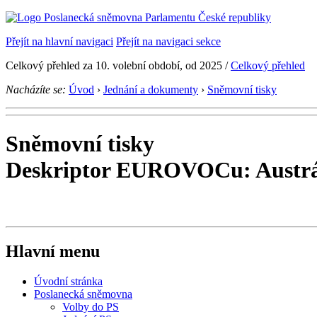
Přejít na hlavní navigaci
Přejít na navigaci sekce
Celkový přehled za 10. volební období, od 2025 /
Celkový přehled
Nacházíte se:
Úvod
›
Jednání a dokumenty
›
Sněmovní tisky
Sněmovní tisky
Deskriptor EUROVOCu: Austrá
Hlavní menu
Úvodní stránka
Poslanecká sněmovna
Volby do PS