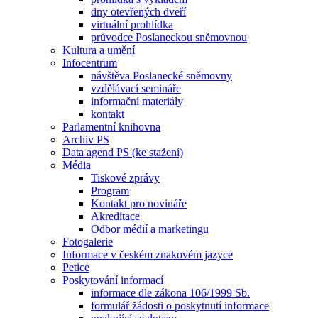
dny otevřených dveří
virtuální prohlídka
průvodce Poslaneckou sněmovnou
Kultura a umění
Infocentrum
návštěva Poslanecké sněmovny
vzdělávací semináře
informační materiály
kontakt
Parlamentní knihovna
Archiv PS
Data agend PS (ke stažení)
Média
Tiskové zprávy
Program
Kontakt pro novináře
Akreditace
Odbor médií a marketingu
Fotogalerie
Informace v českém znakovém jazyce
Petice
Poskytování informací
informace dle zákona 106/1999 Sb.
formulář žádosti o poskytnutí informace