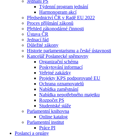
Jednání PS
Týdenní program jednání
Harmonogram akcí
Předsednictví ČR v Radě EU 2022
Proces příjímání zákonů
Přehled zákonodárné činnosti
Ústava ČR
Jednací řád
Důležité zákony
Historie parlamentarismu a české ústavnosti
Kancelář Poslanecké sněmovny
Organizační schéma
Poskytování informací
Veřejné zakázky
Projekty KPS podporované EU
Ochrana oznamovatelů
Nabídka zaměstnání
Nabídka nepotřebného majetku
Rozpočet PS
Studentské stáže
Parlamentní knihovna
Online katalog
Parlamentní institut
Práce PI
Poslanci a orgány