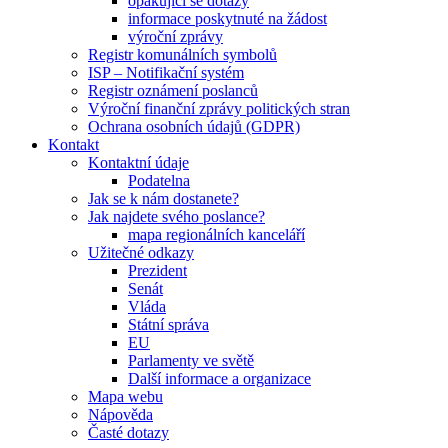
opakující se dotazy
informace poskytnuté na žádost
výroční zprávy
Registr komunálních symbolů
ISP – Notifikační systém
Registr oznámení poslanců
Výroční finanční zprávy politických stran
Ochrana osobních údajů (GDPR)
Kontakt
Kontaktní údaje
Podatelna
Jak se k nám dostanete?
Jak najdete svého poslance?
mapa regionálních kanceláří
Užitečné odkazy
Prezident
Senát
Vláda
Státní správa
EU
Parlamenty ve světě
Další informace a organizace
Mapa webu
Nápověda
Časté dotazy