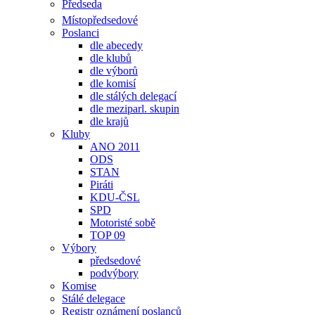
Předseda
Místopředsedové
Poslanci
dle abecedy
dle klubů
dle výborů
dle komisí
dle stálých delegací
dle meziparl. skupin
dle krajů
Kluby
ANO 2011
ODS
STAN
Piráti
KDU-ČSL
SPD
Motoristé sobě
TOP 09
Výbory
předsedové
podvýbory
Komise
Stálé delegace
Registr oznámení poslanců