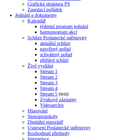
Grafická struktura PS
Zasedací pořádek
Jednání a dokumenty
Kalendář
týdenní program jednání
harmonogram akcí
Schůze Poslanecké sněmovny
aktuální schůze
navržený pořad
schválený pořad
přehled schůzí
Živé vysílání
Stream 1
Stream 2
Stream 3
Stream 4
Stream 5
(test)
Zvukové záznamy
Videoarchiv
Hlasování
Stenoprotokoly
Digitální repozitář
Usnesení Poslanecké sněmovny
Rozhodnutí předsedy
Interpelace