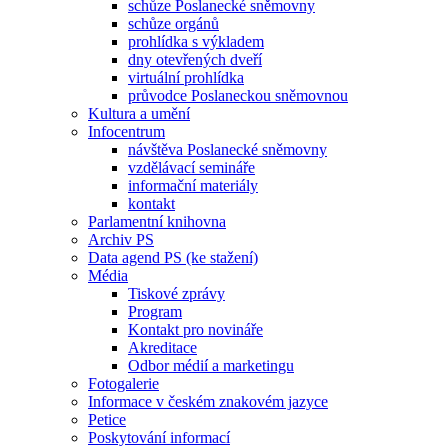
schůze Poslanecké sněmovny
schůze orgánů
prohlídka s výkladem
dny otevřených dveří
virtuální prohlídka
průvodce Poslaneckou sněmovnou
Kultura a umění
Infocentrum
návštěva Poslanecké sněmovny
vzdělávací semináře
informační materiály
kontakt
Parlamentní knihovna
Archiv PS
Data agend PS (ke stažení)
Média
Tiskové zprávy
Program
Kontakt pro novináře
Akreditace
Odbor médií a marketingu
Fotogalerie
Informace v českém znakovém jazyce
Petice
Poskytování informací