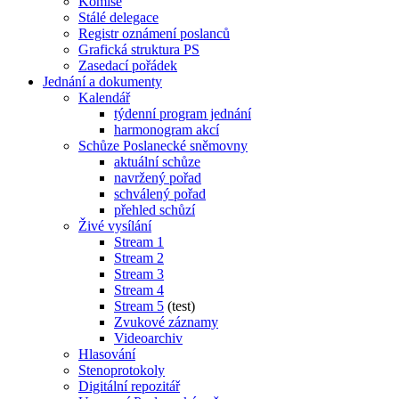
Komise
Stálé delegace
Registr oznámení poslanců
Grafická struktura PS
Zasedací pořádek
Jednání a dokumenty
Kalendář
týdenní program jednání
harmonogram akcí
Schůze Poslanecké sněmovny
aktuální schůze
navržený pořad
schválený pořad
přehled schůzí
Živé vysílání
Stream 1
Stream 2
Stream 3
Stream 4
Stream 5
(test)
Zvukové záznamy
Videoarchiv
Hlasování
Stenoprotokoly
Digitální repozitář