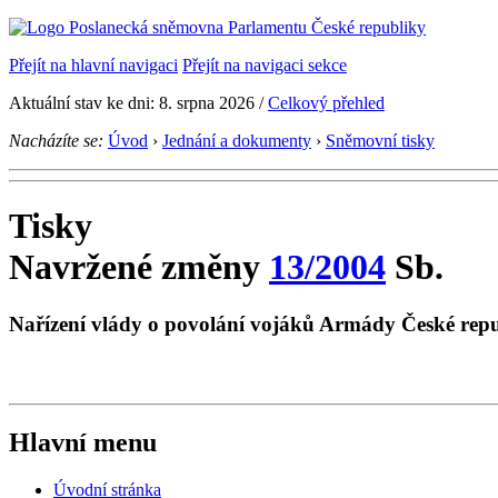
Přejít na hlavní navigaci
Přejít na navigaci sekce
Aktuální stav ke dni: 8. srpna 2026 /
Celkový přehled
Nacházíte se:
Úvod
›
Jednání a dokumenty
›
Sněmovní tisky
Tisky
Navržené změny
13/2004
Sb.
Nařízení vlády o povolání vojáků Armády České repub
Hlavní menu
Úvodní stránka