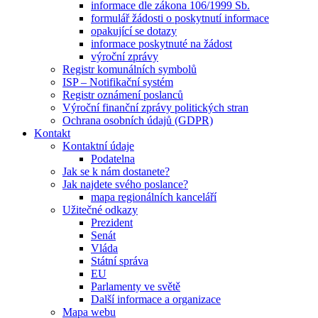
informace dle zákona 106/1999 Sb.
formulář žádosti o poskytnutí informace
opakující se dotazy
informace poskytnuté na žádost
výroční zprávy
Registr komunálních symbolů
ISP – Notifikační systém
Registr oznámení poslanců
Výroční finanční zprávy politických stran
Ochrana osobních údajů (GDPR)
Kontakt
Kontaktní údaje
Podatelna
Jak se k nám dostanete?
Jak najdete svého poslance?
mapa regionálních kanceláří
Užitečné odkazy
Prezident
Senát
Vláda
Státní správa
EU
Parlamenty ve světě
Další informace a organizace
Mapa webu