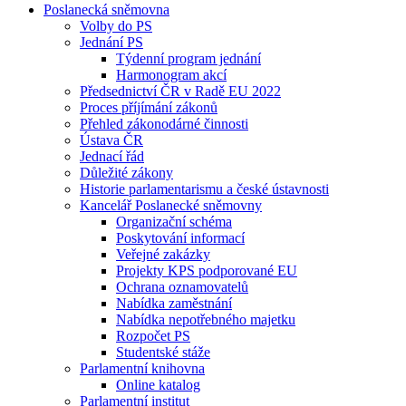
Poslanecká sněmovna
Volby do PS
Jednání PS
Týdenní program jednání
Harmonogram akcí
Předsednictví ČR v Radě EU 2022
Proces příjímání zákonů
Přehled zákonodárné činnosti
Ústava ČR
Jednací řád
Důležité zákony
Historie parlamentarismu a české ústavnosti
Kancelář Poslanecké sněmovny
Organizační schéma
Poskytování informací
Veřejné zakázky
Projekty KPS podporované EU
Ochrana oznamovatelů
Nabídka zaměstnání
Nabídka nepotřebného majetku
Rozpočet PS
Studentské stáže
Parlamentní knihovna
Online katalog
Parlamentní institut