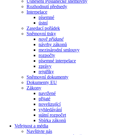
Usnesení Poslanecké sněmovny
Rozhodnutí předsedy
Interpelace
písemné
ústní
Zasedací pořádek
Sněmovní tisky
nově přidané
návrhy zákonů
mezinárodní smlouvy
rozpočty
písemné interpelace
zprávy
rejstříky
Sněmovní dokumenty
Dokumenty EU
Zákony
navržené
přijaté
novelizující
vyhledávání
státní rozpočet
Sbírka zákonů
Veřejnost a média
Navštivte nás