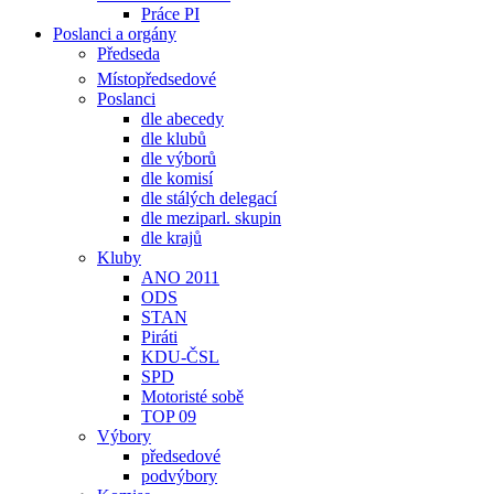
Práce PI
Poslanci a orgány
Předseda
Místopředsedové
Poslanci
dle abecedy
dle klubů
dle výborů
dle komisí
dle stálých delegací
dle meziparl. skupin
dle krajů
Kluby
ANO 2011
ODS
STAN
Piráti
KDU-ČSL
SPD
Motoristé sobě
TOP 09
Výbory
předsedové
podvýbory