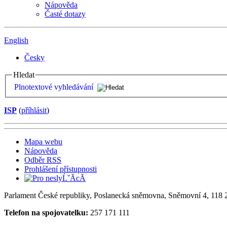
Nápověda
Časté dotazy
English
Česky
Hledat
Plnotextové vyhledávání
ISP
(
příhlásit
)
Mapa webu
Nápověda
Odběr RSS
Prohlášení přístupnosti
Parlament České republiky, Poslanecká sněmovna, Sněmovní 4, 118 2
Telefon na spojovatelku:
257 171 111