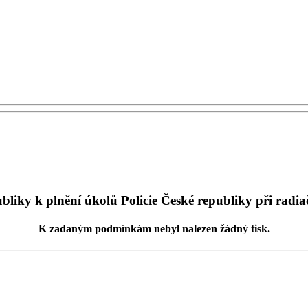
liky k plnění úkolů Policie České republiky při radia
K zadaným podmínkám
nebyl nalezen žádný tisk
.