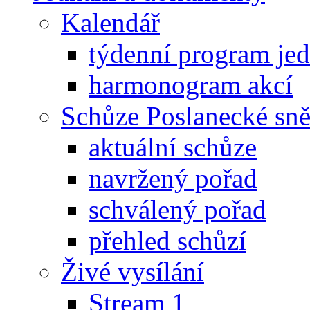
Kalendář
týdenní program je
harmonogram akcí
Schůze Poslanecké s
aktuální schůze
navržený pořad
schválený pořad
přehled schůzí
Živé vysílání
Stream 1