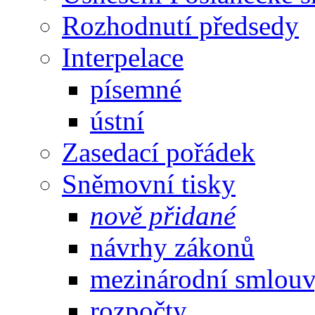
Rozhodnutí předsedy
Interpelace
písemné
ústní
Zasedací pořádek
Sněmovní tisky
nově přidané
návrhy zákonů
mezinárodní smlou
rozpočty