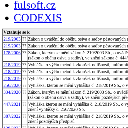
fulsoft.cz
CODEXIS
Vztahuje se k
219/2003
??
Zákon o uvádění do oběhu osiva a sadby pěstovaných r
219/2003
??
Zákon o uvádění do oběhu osiva a sadby pěstovaných r
178/2006
??
Zákon, kterým se mění zákon č. 219/2003 Sb., o uvádě
(zákon o oběhu osiva a sadby), ve znění zákona č. 444/
218/2019
??
Vyhláška o výčtu metodik zkoušek odlišnosti, uniformity
218/2019
??
Vyhláška o výčtu metodik zkoušek odlišnosti, uniformity
218/2019
??
Vyhláška o výčtu metodik zkoušek odlišnosti, uniformity
256/2020
??
Vyhláška, kterou se mění vyhláška č. 218/2019 Sb., o vý
334/2020
??
Zákon, kterým se mění zákon č. 219/2003 Sb., o uvádě
(zákon o oběhu osiva a sadby), ve znění pozdějších před
447/2021
??
Vyhláška kterou se mění vyhláška č. 218/2019 Sb., o výč
znění vyhlášky č. 256/2020 Sb.
387/2022
??
Vyhláška, kterou se mění vyhláška č. 218/2019 Sb., o vý
znění pozdějších předpisů