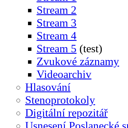
Stream 2
Stream 3
Stream 4
Stream 5
(test)
Zvukové záznamy
Videoarchiv
Hlasování
Stenoprotokoly
Digitální repozitář
Usnesení Poslanecké 