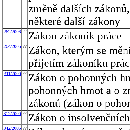
změně dalších zákonů, 
některé další zákony
262/2006
??
Zákon zákoník práce
264/2006
??
Zákon, kterým se mění 
přijetím zákoníku prá
311/2006
??
Zákon o pohonných hmo
pohonných hmot a o zm
zákonů (zákon o poho
312/2006
??
Zákon o insolvenčních
342/2006
??