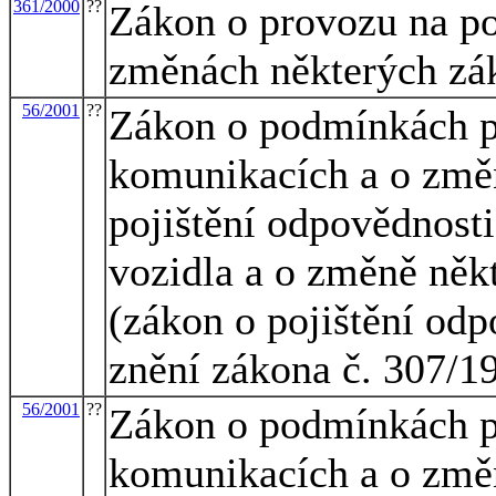
361/2000
??
Zákon o provozu na p
změnách některých zá
56/2001
??
Zákon o podmínkách p
komunikacích a o změn
pojištění odpovědnost
vozidla a o změně něk
(zákon o pojištění odp
znění zákona č. 307/1
56/2001
??
Zákon o podmínkách p
komunikacích a o změn