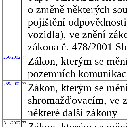
o změně některých sou
pojištění odpovědnost
vozidla), ve znění zák
zákona č. 478/2001 Sb
256/2002
??
Zákon, kterým se mění
pozemních komunikacíc
259/2002
??
Zákon, kterým se mění
shromažďovacím, ve zn
některé další zákony
311/2002
??
Zákon, kterým se mění