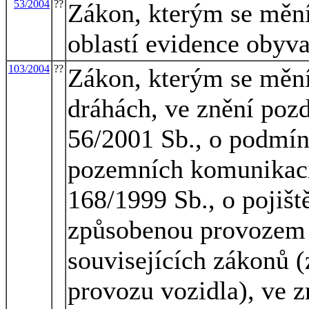
53/2004
??
Zákon, kterým se mění
oblastí evidence obyva
103/2004
??
Zákon, kterým se mění
dráhách, ve znění pozd
56/2001 Sb., o podmín
pozemních komunikací
168/1999 Sb., o pojišt
způsobenou provozem 
souvisejících zákonů (
provozu vozidla), ve z