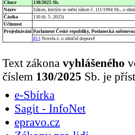
Citace
130/2025 Sb.
Název
Zákon, kterým se mění zákon č. 111/1994 Sb., o silnič
Částka
130 (6. 5. 2025)
Účinnost
Projednávání
Parlament České republiky, Poslanecká sněmovna,
813
Novela z. o silniční dopravě
Text zákona
vyhlášeného
ve
číslem
130/2025
Sb. je přís
e-Sbírka
Sagit - InfoNet
epravo.cz