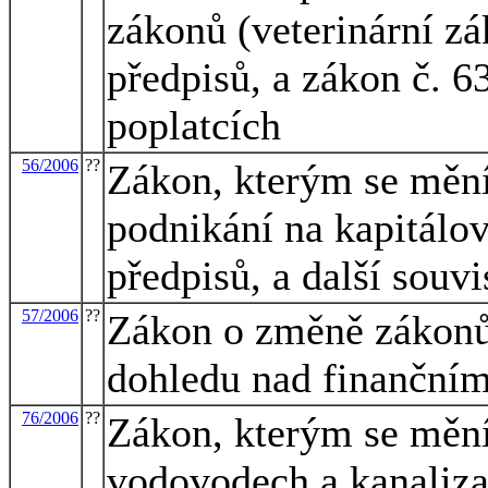
zákonů (veterinární zá
předpisů, a zákon č. 6
poplatcích
56/2006
??
Zákon, kterým se mění
podnikání na kapitálov
předpisů, a další souvi
57/2006
??
Zákon o změně zákonů 
dohledu nad finanční
76/2006
??
Zákon, kterým se mění
vodovodech a kanaliza