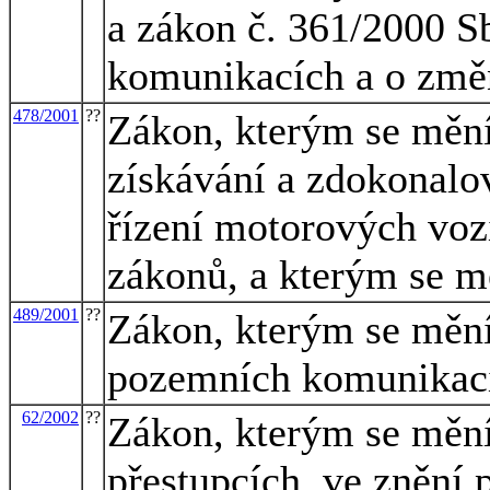
a zákon č. 361/2000 S
komunikacích a o změ
478/2001
??
Zákon, kterým se mění
získávání a zdokonalo
řízení motorových voz
zákonů, a kterým se m
489/2001
??
Zákon, kterým se mění
pozemních komunikacíc
62/2002
??
Zákon, kterým se mění
přestupcích, ve znění 