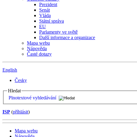
Prezident
Senát
Vláda
Státní správa
EU
Parlamenty ve světě
Další informace a organizace
Mapa webu
Nápověda
Časté dotazy
English
Česky
Hledat
Plnotextové vyhledávání
ISP
(
příhlásit
)
Mapa webu
Nápověda