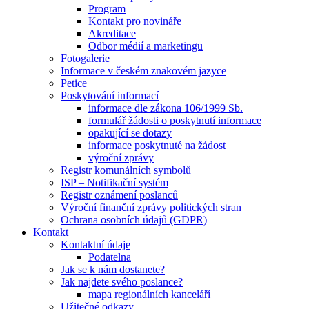
Program
Kontakt pro novináře
Akreditace
Odbor médií a marketingu
Fotogalerie
Informace v českém znakovém jazyce
Petice
Poskytování informací
informace dle zákona 106/1999 Sb.
formulář žádosti o poskytnutí informace
opakující se dotazy
informace poskytnuté na žádost
výroční zprávy
Registr komunálních symbolů
ISP – Notifikační systém
Registr oznámení poslanců
Výroční finanční zprávy politických stran
Ochrana osobních údajů (GDPR)
Kontakt
Kontaktní údaje
Podatelna
Jak se k nám dostanete?
Jak najdete svého poslance?
mapa regionálních kanceláří
Užitečné odkazy