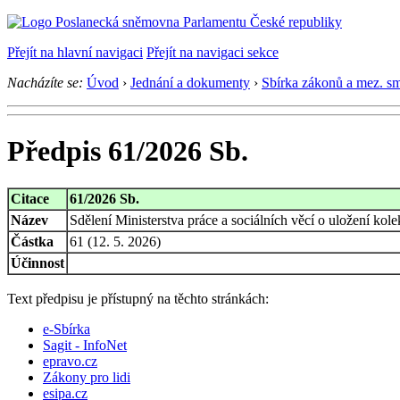
Přejít na hlavní navigaci
Přejít na navigaci sekce
Nacházíte se:
Úvod
›
Jednání a dokumenty
›
Sbírka zákonů a mez. s
Předpis 61/2026 Sb.
Citace
61/2026 Sb.
Název
Sdělení Ministerstva práce a sociálních věcí o uložení kol
Částka
61 (12. 5. 2026)
Účinnost
Text předpisu je přístupný na těchto stránkách:
e-Sbírka
Sagit - InfoNet
epravo.cz
Zákony pro lidi
esipa.cz