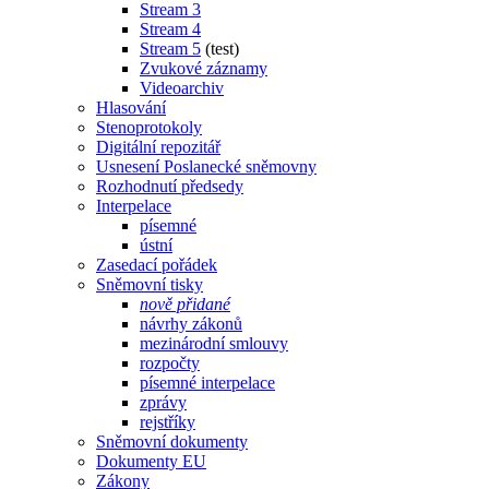
Stream 3
Stream 4
Stream 5
(test)
Zvukové záznamy
Videoarchiv
Hlasování
Stenoprotokoly
Digitální repozitář
Usnesení Poslanecké sněmovny
Rozhodnutí předsedy
Interpelace
písemné
ústní
Zasedací pořádek
Sněmovní tisky
nově přidané
návrhy zákonů
mezinárodní smlouvy
rozpočty
písemné interpelace
zprávy
rejstříky
Sněmovní dokumenty
Dokumenty EU
Zákony