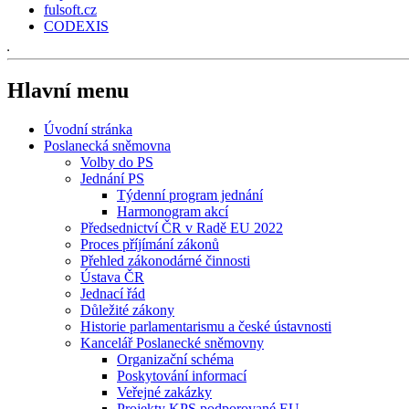
fulsoft.cz
CODEXIS
Hlavní menu
Úvodní stránka
Poslanecká sněmovna
Volby do PS
Jednání PS
Týdenní program jednání
Harmonogram akcí
Předsednictví ČR v Radě EU 2022
Proces příjímání zákonů
Přehled zákonodárné činnosti
Ústava ČR
Jednací řád
Důležité zákony
Historie parlamentarismu a české ústavnosti
Kancelář Poslanecké sněmovny
Organizační schéma
Poskytování informací
Veřejné zakázky
Projekty KPS podporované EU