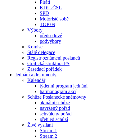
Piráti
KDU-ČSL
SPD
Motoristé sobě
TOP 09
Výbory
předsedové
podvýbory
Komise
Stálé delegace
Registr oznámení poslanců
Grafická struktura PS
Zasedací pořádek
Jednání a dokumenty
Kalendář
týdenní program jednání
harmonogram akcí
Schůze Poslanecké sněmovny
aktuální schůze
navržený pořad
schválený pořad
přehled schůzí
Živé vysílání
Stream 1
Stream 2