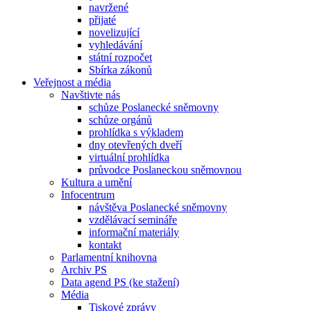
navržené
přijaté
novelizující
vyhledávání
státní rozpočet
Sbírka zákonů
Veřejnost a média
Navštivte nás
schůze Poslanecké sněmovny
schůze orgánů
prohlídka s výkladem
dny otevřených dveří
virtuální prohlídka
průvodce Poslaneckou sněmovnou
Kultura a umění
Infocentrum
návštěva Poslanecké sněmovny
vzdělávací semináře
informační materiály
kontakt
Parlamentní knihovna
Archiv PS
Data agend PS (ke stažení)
Média
Tiskové zprávy