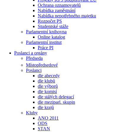
Ochrana oznamovatelů
Nabídka zaměstnání
Nabídka nepotřebného majetku
Rozpočet PS
Studentské stáže
Parlamentní knihovna
Online katalog
Parlamentní institut
Práce PI
Poslanci a orgány
Předseda
Místopředsedové
Poslanci
dle abecedy
dle klubů
dle výborů
dle komisí
dle stálých delegací
dle meziparl. skupin
dle krajů
Kluby
ANO 2011
ODS
STAN