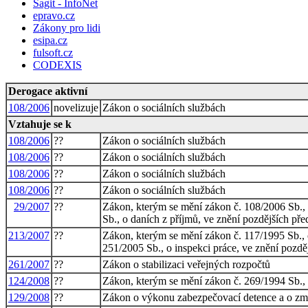
Sagit - InfoNet
epravo.cz
Zákony pro lidi
esipa.cz
fulsoft.cz
CODEXIS
Derogace aktivní
108/2006
novelizuje
Zákon o sociálních službách
Vztahuje se k
108/2006
??
Zákon o sociálních službách
108/2006
??
Zákon o sociálních službách
108/2006
??
Zákon o sociálních službách
108/2006
??
Zákon o sociálních službách
29/2007
??
Zákon, kterým se mění zákon č. 108/2006 Sb., 
Sb., o daních z příjmů, ve znění pozdějších př
213/2007
??
Zákon, kterým se mění zákon č. 117/1995 Sb., o
251/2005 Sb., o inspekci práce, ve znění pozdě
261/2007
??
Zákon o stabilizaci veřejných rozpočtů
124/2008
??
Zákon, kterým se mění zákon č. 269/1994 Sb., o 
129/2008
??
Zákon o výkonu zabezpečovací detence a o změ