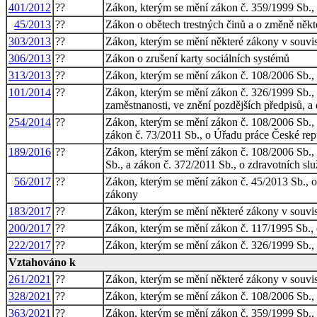
401/2012
??
Zákon, kterým se mění zákon č. 359/1999 Sb., o 
45/2013
??
Zákon o obětech trestných činů a o změně někt
303/2013
??
Zákon, kterým se mění některé zákony v souvis
306/2013
??
Zákon o zrušení karty sociálních systémů
313/2013
??
Zákon, kterým se mění zákon č. 108/2006 Sb., o
101/2014
??
Zákon, kterým se mění zákon č. 326/1999 Sb., 
zaměstnanosti, ve znění pozdějších předpisů, a 
254/2014
??
Zákon, kterým se mění zákon č. 108/2006 Sb., o
zákon č. 73/2011 Sb., o Úřadu práce České rep
189/2016
??
Zákon, kterým se mění zákon č. 108/2006 Sb., o
Sb., a zákon č. 372/2011 Sb., o zdravotních sl
56/2017
??
Zákon, kterým se mění zákon č. 45/2013 Sb., o 
zákony
183/2017
??
Zákon, kterým se mění některé zákony v souvisl
200/2017
??
Zákon, kterým se mění zákon č. 117/1995 Sb., o 
222/2017
??
Zákon, kterým se mění zákon č. 326/1999 Sb., 
Vztahováno k
261/2021
??
Zákon, kterým se mění některé zákony v souvisl
328/2021
??
Zákon, kterým se mění zákon č. 108/2006 Sb., o
363/2021
??
Zákon, kterým se mění zákon č. 359/1999 Sb., o 