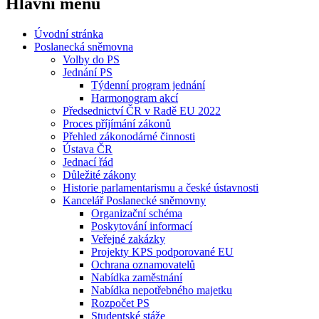
Hlavní menu
Úvodní stránka
Poslanecká sněmovna
Volby do PS
Jednání PS
Týdenní program jednání
Harmonogram akcí
Předsednictví ČR v Radě EU 2022
Proces příjímání zákonů
Přehled zákonodárné činnosti
Ústava ČR
Jednací řád
Důležité zákony
Historie parlamentarismu a české ústavnosti
Kancelář Poslanecké sněmovny
Organizační schéma
Poskytování informací
Veřejné zakázky
Projekty KPS podporované EU
Ochrana oznamovatelů
Nabídka zaměstnání
Nabídka nepotřebného majetku
Rozpočet PS
Studentské stáže