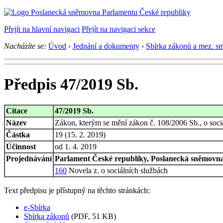
Přejít na hlavní navigaci
Přejít na navigaci sekce
Nacházíte se:
Úvod
›
Jednání a dokumenty
›
Sbírka zákonů a mez. s
Předpis 47/2019 Sb.
Citace
47/2019 Sb.
Název
Zákon, kterým se mění zákon č. 108/2006 Sb., o sociá
Částka
19 (15. 2. 2019)
Účinnost
od 1. 4. 2019
Projednávání
Parlament České republiky, Poslanecká sněmovna,
160
Novela z. o sociálních službách
Text předpisu je přístupný na těchto stránkách:
e-Sbírka
Sbírka zákonů
(PDF, 51 KB)