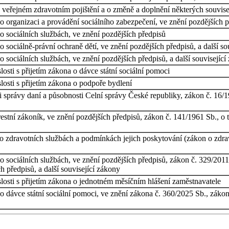
veřejném zdravotním pojištění a o změně a doplnění některých souvisej
 organizaci a provádění sociálního zabezpečení, ve znění pozdějších př
 sociálních službách, ve znění pozdějších předpisů
sociálně-právní ochraně dětí, ve znění pozdějších předpisů, a další so
 sociálních službách, ve znění pozdějších předpisů, a další související
osti s přijetím zákona o dávce státní sociální pomoci
osti s přijetím zákona o podpoře bydlení
 správy daní a působnosti Celní správy České republiky, zákon č. 16/199
stní zákoník, ve znění pozdějších předpisů, zákon č. 141/1961 Sb., o tr
 zdravotních službách a podmínkách jejich poskytování (zákon o zdrav
o sociálních službách, ve znění pozdějších předpisů, zákon č. 329/201
 předpisů, a další související zákony
losti s přijetím zákona o jednotném měsíčním hlášení zaměstnavatele
 dávce státní sociální pomoci, ve znění zákona č. 360/2025 Sb., zákon