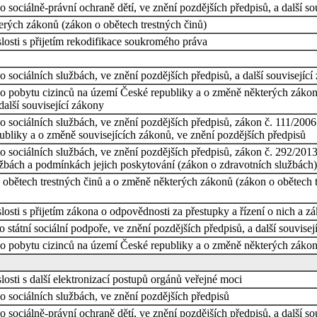
sociálně-právní ochraně dětí, ve znění pozdějších předpisů, a další so
erých zákonů (zákon o obětech trestných činů)
losti s přijetím rekodifikace soukromého práva
 sociálních službách, ve znění pozdějších předpisů, a další související
o pobytu cizinců na území České republiky a o změně některých zákonů
další související zákony
 sociálních službách, ve znění pozdějších předpisů, zákon č. 111/2006
ubliky a o změně souvisejících zákonů, ve znění pozdějších předpisů
 sociálních službách, ve znění pozdějších předpisů, zákon č. 292/2013 
užbách a podmínkách jejich poskytování (zákon o zdravotních službách)
obětech trestných činů a o změně některých zákonů (zákon o obětech tre
osti s přijetím zákona o odpovědnosti za přestupky a řízení o nich a z
státní sociální podpoře, ve znění pozdějších předpisů, a další souvisej
o pobytu cizinců na území České republiky a o změně některých zákonů,
osti s další elektronizací postupů orgánů veřejné moci
 sociálních službách, ve znění pozdějších předpisů
sociálně-právní ochraně dětí, ve znění pozdějších předpisů, a další so