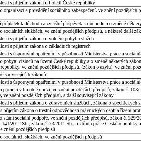
osti s přijetím zákona o Policii České republiky
 organizaci a provádění sociálního zabezpečení, ve znění pozdějších p
í příplatek k důchodu a zvláštní příspěvek k důchodu a o změně někte
 sociálních službách, ve znění pozdějších předpisů, a některé další zá
losti s přijetím zákona o volném pohybu služeb
osti s přijetím zákona o základních registrech
osti s úspornými opatřeními v působnosti Ministerstva práce a sociáln
o pobytu cizinců na území České republiky a o změně některých zákonů
epubliky, ve znění pozdějších předpisů, (zákon o azylu), ve znění pozd
ě souvisejících zákonů
osti s úspornými opatřeními v působnosti Ministerstva práce a sociální
 pomoci v hmotné nouzi, ve znění pozdějších předpisů, zákon č. 108/20
, ve znění pozdějších předpisů, a další související zákony
osti s přijetím zákona o zdravotních službách, zákona o specifických 
 přijetím zákona o trestní odpovědnosti právnických osob a řízení prot
 státní sociální podpoře, ve znění pozdějších předpisů, zákon č. 329/
 141/2012 Sb., zákon č. 73/2011 Sb., o Úřadu práce České republiky a
ve znění pozdějších předpisů
 sociálních službách, ve znění pozdějších předpisů