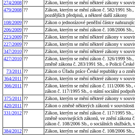
274/2008
??
Zákon, kterým se mění některé zákony v souvisl
479/2008
??
Zákon, kterým se mění zákon č. 582/1991 Sb., o
pozdějších předpisů, a některé další zákony
108/2009
??
Zákon o jednorázové peněžní částce nahrazujíc
206/2009
??
Zákon, kterým se mění zákon č. 108/2006 Sb., o
223/2009
??
Zákon, kterým se mění některé zákony v souvis
227/2009
??
Zákon, kterým se mění některé zákony v souvisl
347/2010
??
Zákon, kterým se mění některé zákony v souvisl
427/2010
??
Zákon, kterým se mění zákon č. 326/1999 Sb., 
změně zákona č. 283/1991 Sb., o Policii České r
73/2011
??
Zákon o Úřadu práce České republiky a o změn
364/2011
??
Zákon, kterým se mění některé zákony v souvisl
366/2011
??
Zákon, kterým se mění zákon č. 111/2006 Sb., o
zákon č. 117/1995 Sb., o státní sociální podpoře
375/2011
??
Zákon, kterým se mění některé zákony v souvisl
420/2011
??
Zákon o změně některých zákonů v souvislosti s
331/2012
??
Zákon, kterým se mění zákon č. 117/1995 Sb., o
změně souvisejících zákonů, ve znění zákona č.
zákon č. 108/2006 Sb., o sociálních službách, 
384/2012
??
Zákon, kterým se mění zákon č. 108/2006 Sb., o