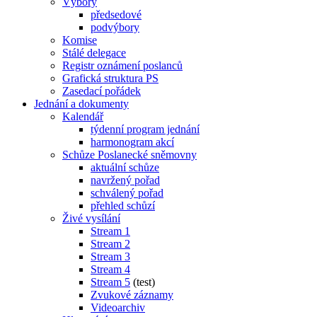
Výbory
předsedové
podvýbory
Komise
Stálé delegace
Registr oznámení poslanců
Grafická struktura PS
Zasedací pořádek
Jednání a dokumenty
Kalendář
týdenní program jednání
harmonogram akcí
Schůze Poslanecké sněmovny
aktuální schůze
navržený pořad
schválený pořad
přehled schůzí
Živé vysílání
Stream 1
Stream 2
Stream 3
Stream 4
Stream 5
(test)
Zvukové záznamy
Videoarchiv