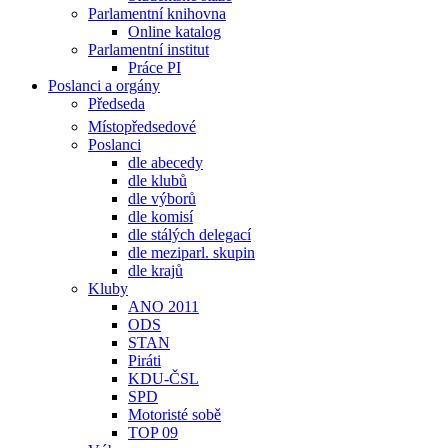
Parlamentní knihovna
Online katalog
Parlamentní institut
Práce PI
Poslanci a orgány
Předseda
Místopředsedové
Poslanci
dle abecedy
dle klubů
dle výborů
dle komisí
dle stálých delegací
dle meziparl. skupin
dle krajů
Kluby
ANO 2011
ODS
STAN
Piráti
KDU-ČSL
SPD
Motoristé sobě
TOP 09