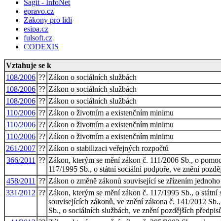
Sagit - InfoNet
epravo.cz
Zákony pro lidi
esipa.cz
fulsoft.cz
CODEXIS
Vztahuje se k
108/2006
??
Zákon o sociálních službách
108/2006
??
Zákon o sociálních službách
108/2006
??
Zákon o sociálních službách
110/2006
??
Zákon o životním a existenčním minimu
110/2006
??
Zákon o životním a existenčním minimu
110/2006
??
Zákon o životním a existenčním minimu
261/2007
??
Zákon o stabilizaci veřejných rozpočtů
366/2011
??
Zákon, kterým se mění zákon č. 111/2006 Sb., o pomoci 
117/1995 Sb., o státní sociální podpoře, ve znění pozděj
458/2011
??
Zákon o změně zákonů související se zřízením jednoho
331/2012
??
Zákon, kterým se mění zákon č. 117/1995 Sb., o státní
souvisejících zákonů, ve znění zákona č. 141/2012 Sb.
Sb., o sociálních službách, ve znění pozdějších předpis