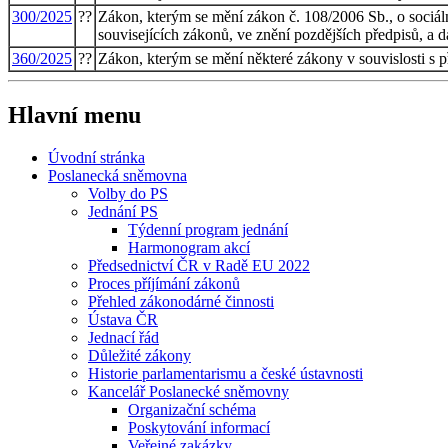
300/2025
??
Zákon, kterým se mění zákon č. 108/2006 Sb., o sociál
souvisejících zákonů, ve znění pozdějších předpisů, a d
360/2025
??
Zákon, kterým se mění některé zákony v souvislosti s 
Hlavní menu
Úvodní stránka
Poslanecká sněmovna
Volby do PS
Jednání PS
Týdenní program jednání
Harmonogram akcí
Předsednictví ČR v Radě EU 2022
Proces příjímání zákonů
Přehled zákonodárné činnosti
Ústava ČR
Jednací řád
Důležité zákony
Historie parlamentarismu a české ústavnosti
Kancelář Poslanecké sněmovny
Organizační schéma
Poskytování informací
Veřejné zakázky