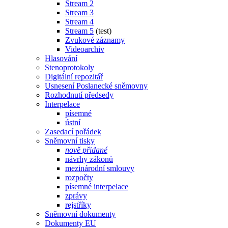
Stream 2
Stream 3
Stream 4
Stream 5
(test)
Zvukové záznamy
Videoarchiv
Hlasování
Stenoprotokoly
Digitální repozitář
Usnesení Poslanecké sněmovny
Rozhodnutí předsedy
Interpelace
písemné
ústní
Zasedací pořádek
Sněmovní tisky
nově přidané
návrhy zákonů
mezinárodní smlouvy
rozpočty
písemné interpelace
zprávy
rejstříky
Sněmovní dokumenty
Dokumenty EU