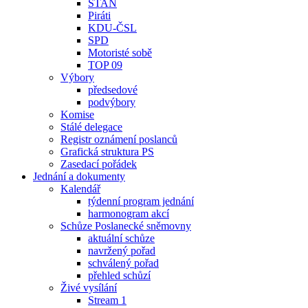
STAN
Piráti
KDU-ČSL
SPD
Motoristé sobě
TOP 09
Výbory
předsedové
podvýbory
Komise
Stálé delegace
Registr oznámení poslanců
Grafická struktura PS
Zasedací pořádek
Jednání a dokumenty
Kalendář
týdenní program jednání
harmonogram akcí
Schůze Poslanecké sněmovny
aktuální schůze
navržený pořad
schválený pořad
přehled schůzí
Živé vysílání
Stream 1