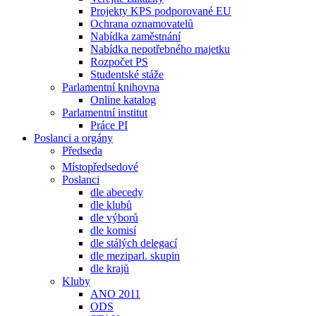
Projekty KPS podporované EU
Ochrana oznamovatelů
Nabídka zaměstnání
Nabídka nepotřebného majetku
Rozpočet PS
Studentské stáže
Parlamentní knihovna
Online katalog
Parlamentní institut
Práce PI
Poslanci a orgány
Předseda
Místopředsedové
Poslanci
dle abecedy
dle klubů
dle výborů
dle komisí
dle stálých delegací
dle meziparl. skupin
dle krajů
Kluby
ANO 2011
ODS