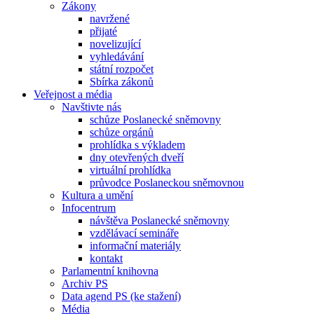
Zákony
navržené
přijaté
novelizující
vyhledávání
státní rozpočet
Sbírka zákonů
Veřejnost a média
Navštivte nás
schůze Poslanecké sněmovny
schůze orgánů
prohlídka s výkladem
dny otevřených dveří
virtuální prohlídka
průvodce Poslaneckou sněmovnou
Kultura a umění
Infocentrum
návštěva Poslanecké sněmovny
vzdělávací semináře
informační materiály
kontakt
Parlamentní knihovna
Archiv PS
Data agend PS (ke stažení)
Média