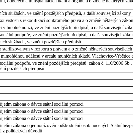
í, odběrech a transplantacích tkání a orgánů a o změně některých zákon
ích službách, ve znění pozdějších předpisů, a další související zákony
uvislosti s rekodifikací soukromého práva a o změně některých záko
v hmotné nouzi, ve znění pozdějších předpisů, a další související zák
ociální podpoře, ve znění pozdějších předpisů, a další související záko
ních službách, ve znění pozdějších předpisů
 sterilizovaným v rozporu s právem a o změně některých souvisejícíc
mimořádnou událostí v areálu muničních skladů Vlachovice-Vrbětice 
sociální podpoře, ve znění pozdějších předpisů, zákon č. 110/2006 Sb.,
ění pozdějších předpisů
řijetím zákona o dávce státní sociální pomoci
řijetím zákona o dávce státní sociální pomoci
řijetím zákona o dávce státní sociální pomoci
přijetím zákona o jednorázovém odškodnění osob nucených Státní bezpeč
 z politických důvodů