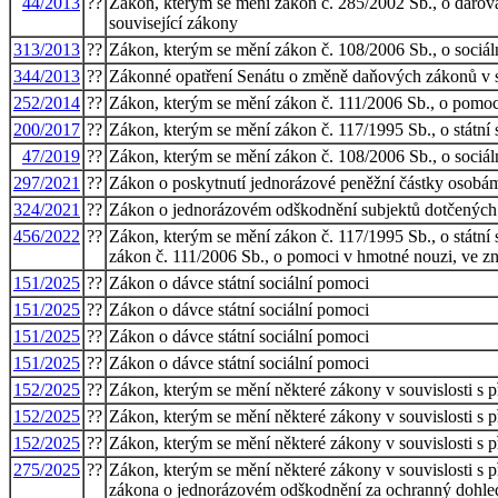
44/2013
??
Zákon, kterým se mění zákon č. 285/2002 Sb., o darován
související zákony
313/2013
??
Zákon, kterým se mění zákon č. 108/2006 Sb., o sociáln
344/2013
??
Zákonné opatření Senátu o změně daňových zákonů v so
252/2014
??
Zákon, kterým se mění zákon č. 111/2006 Sb., o pomoci 
200/2017
??
Zákon, kterým se mění zákon č. 117/1995 Sb., o státní s
47/2019
??
Zákon, kterým se mění zákon č. 108/2006 Sb., o sociál
297/2021
??
Zákon o poskytnutí jednorázové peněžní částky osobám
324/2021
??
Zákon o jednorázovém odškodnění subjektů dotčených 
456/2022
??
Zákon, kterým se mění zákon č. 117/1995 Sb., o státní 
zákon č. 111/2006 Sb., o pomoci v hmotné nouzi, ve zn
151/2025
??
Zákon o dávce státní sociální pomoci
151/2025
??
Zákon o dávce státní sociální pomoci
151/2025
??
Zákon o dávce státní sociální pomoci
151/2025
??
Zákon o dávce státní sociální pomoci
152/2025
??
Zákon, kterým se mění některé zákony v souvislosti s p
152/2025
??
Zákon, kterým se mění některé zákony v souvislosti s p
152/2025
??
Zákon, kterým se mění některé zákony v souvislosti s p
275/2025
??
Zákon, kterým se mění některé zákony v souvislosti s 
zákona o jednorázovém odškodnění za ochranný dohled