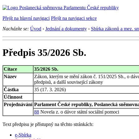
Přejít na hlavní navigaci
Přejít na navigaci sekce
Nacházíte se:
Úvod
›
Jednání a dokumenty
›
Sbírka zákonů a mez. s
Předpis 35/2026 Sb.
Citace
35/2026 Sb.
Název
Zákon, kterým se mění zákon č. 151/2025 Sb., o dávce
předpisů, a další související zákony
Částka
35 (17. 3. 2026)
Účinnost
Projednávání
Parlament České republiky, Poslanecká sněmovna,
88
Novela z. o dávce státní sociální pomoci
Text předpisu je přístupný na těchto stránkách:
e-Sbírka