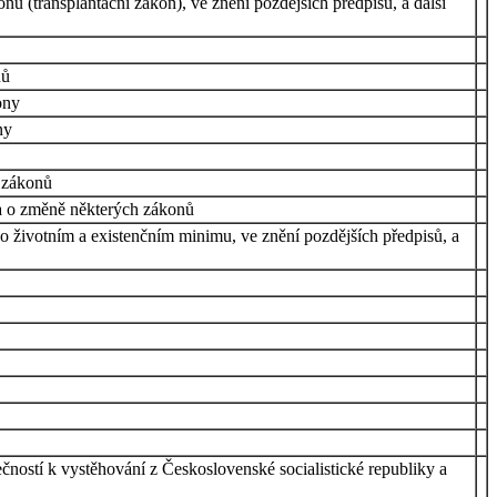
ů (transplantační zákon), ve znění pozdějších předpisů, a další
nů
ony
ny
h zákonů
a o změně některých zákonů
 o životním a existenčním minimu, ve znění pozdějších předpisů, a
ností k vystěhování z Československé socialistické republiky a