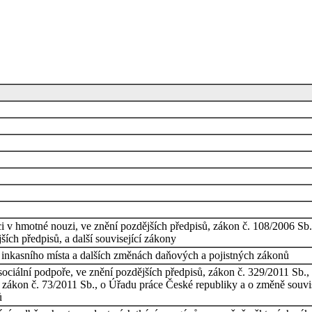
v hmotné nouzi, ve znění pozdějších předpisů, zákon č. 108/2006 Sb., 
ších předpisů, a další související zákony
 inkasního místa a dalších změnách daňových a pojistných zákonů
 sociální podpoře, ve znění pozdějších předpisů, zákon č. 329/2011 Sb
, zákon č. 73/2011 Sb., o Úřadu práce České republiky a o změně souvi
ů