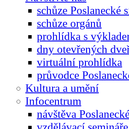
schůze Poslanecké
schůze orgánů
prohlídka s výklad
dny otevřených dveř
virtuální prohlídka
průvodce Poslanec
Kultura a umění
Infocentrum
návštěva Poslaneck
vzdělávací semináře