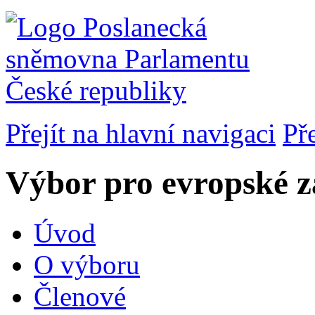
Přejít na hlavní navigaci
Př
Výbor pro evropské zá
Úvod
O výboru
Členové