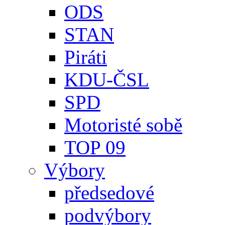
ODS
STAN
Piráti
KDU-ČSL
SPD
Motoristé sobě
TOP 09
Výbory
předsedové
podvýbory