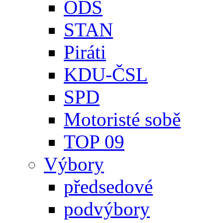
ODS
STAN
Piráti
KDU-ČSL
SPD
Motoristé sobě
TOP 09
Výbory
předsedové
podvýbory