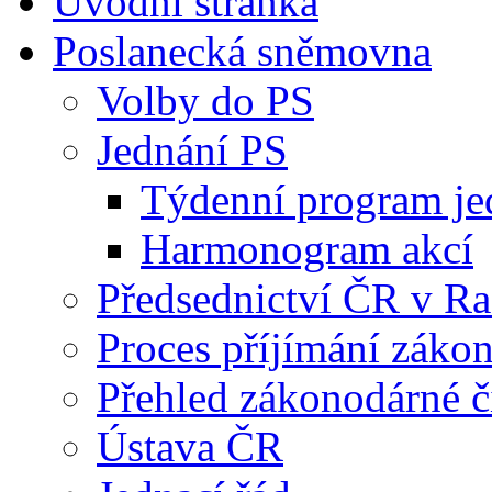
Úvodní stránka
Poslanecká sněmovna
Volby do PS
Jednání PS
Týdenní program je
Harmonogram akcí
Předsednictví ČR v R
Proces příjímání záko
Přehled zákonodárné č
Ústava ČR