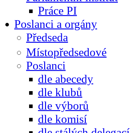
Práce PI
Poslanci a orgány
Předseda
Místopředsedové
Poslanci
dle abecedy
dle klubů
dle výborů
dle komisí
dle stálých delegací