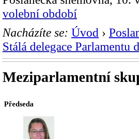
volební období
Nacházíte se:
Úvod
›
Posla
Stálá delegace Parlamentu 
Meziparlamentní sku
Předseda