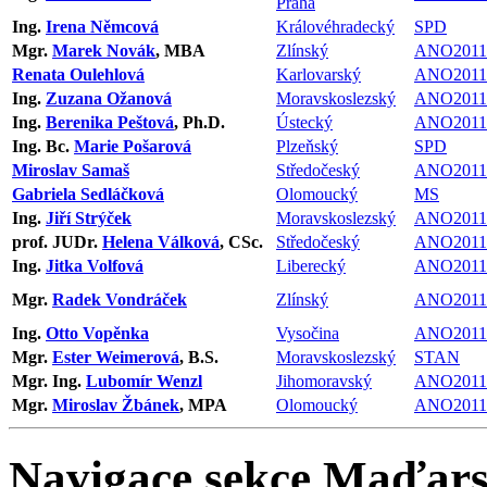
Praha
Ing.
Irena Němcová
Královéhradecký
SPD
Mgr.
Marek Novák
, MBA
Zlínský
ANO2011
Renata Oulehlová
Karlovarský
ANO2011
Ing.
Zuzana Ožanová
Moravskoslezský
ANO2011
Ing.
Berenika Peštová
, Ph.D.
Ústecký
ANO2011
Ing. Bc.
Marie Pošarová
Plzeňský
SPD
Miroslav Samaš
Středočeský
ANO2011
Gabriela Sedláčková
Olomoucký
MS
Ing.
Jiří Strýček
Moravskoslezský
ANO2011
prof. JUDr.
Helena Válková
, CSc.
Středočeský
ANO2011
Ing.
Jitka Volfová
Liberecký
ANO2011
Mgr.
Radek Vondráček
Zlínský
ANO2011
Ing.
Otto Vopěnka
Vysočina
ANO2011
Mgr.
Ester Weimerová
, B.S.
Moravskoslezský
STAN
Mgr. Ing.
Lubomír Wenzl
Jihomoravský
ANO2011
Mgr.
Miroslav Žbánek
, MPA
Olomoucký
ANO2011
Navigace sekce
Maďars