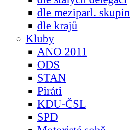
dle meziparl. skupin
dle krajů
Kluby
ANO 2011
ODS
STAN
Piráti
KDU-ČSL
SPD
Motoristé sobě