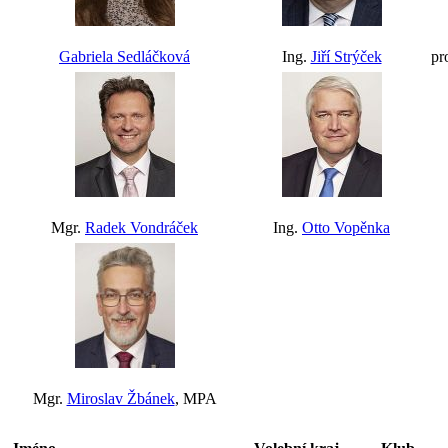
Gabriela Sedláčková
Ing.
Jiří Strýček
pr
Mgr.
Radek Vondráček
Ing.
Otto Vopěnka
Mgr.
Miroslav Žbánek
, MPA