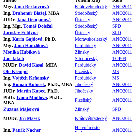
Jméno
Volební kraj
Klub
Mgr.
Jana Berkovcová
Královéhradecký
ANO2011
Ing.
Drahomír Blažej
, MBA
Středočeský
ANO2011
JUDr.
Jana Demjanová
Ústecký
ANO2011
Ing. Mgr.
Tomáš Doležal
Středočeský
SPD
Jaroslav Foldyna
Ústecký
SPD
Ing.
Karin Gajdová
, Ph.D.
Moravskoslezský
ANO2011
Mgr.
Jana Hanzlíková
Pardubický
ANO2011
Monika Hubíková
Zlínský
ANO2011
Jan Jakob
Středočeský
TOP09
MUDr.
David Kasal
, MHA
Pardubický
ANO2011
Oto Klempíř
Plzeňský
MS
Ing.
Vojtěch Krňanský
Pardubický
MS
Ing.
Roman Kubíček
, Ph.D., MBA
Jihočeský
ANO2011
JUDr.
Martin Kupec
, Ph.D.
Jihočeský
ANO2011
PhDr.
Ivana Mádlová
, Ph.D.,
Plzeňský
ANO2011
MBA
Zuzana Majerová
Zlínský
SPD
MUDr.
Jiří Mašek
Královéhradecký
ANO2011
Hlavní město
Ing.
Patrik Nacher
ANO2011