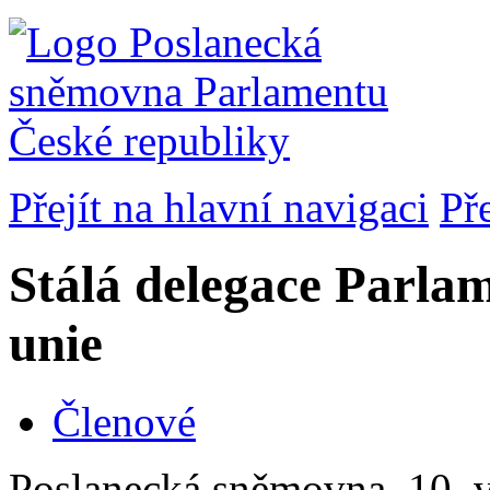
Přejít na hlavní navigaci
Př
Stálá delegace Parla
unie
Členové
Poslanecká sněmovna, 10. v