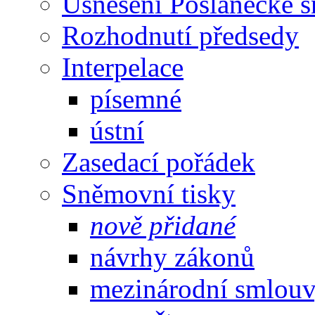
Usnesení Poslanecké 
Rozhodnutí předsedy
Interpelace
písemné
ústní
Zasedací pořádek
Sněmovní tisky
nově přidané
návrhy zákonů
mezinárodní smlou