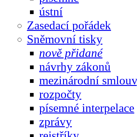
ústní
Zasedací pořádek
Sněmovní tisky
nově přidané
návrhy zákonů
mezinárodní smlou
rozpočty
písemné interpelace
zprávy
rejstříky