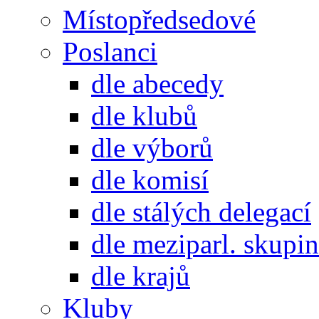
Místopředsedové
Poslanci
dle abecedy
dle klubů
dle výborů
dle komisí
dle stálých delegací
dle meziparl. skupin
dle krajů
Kluby