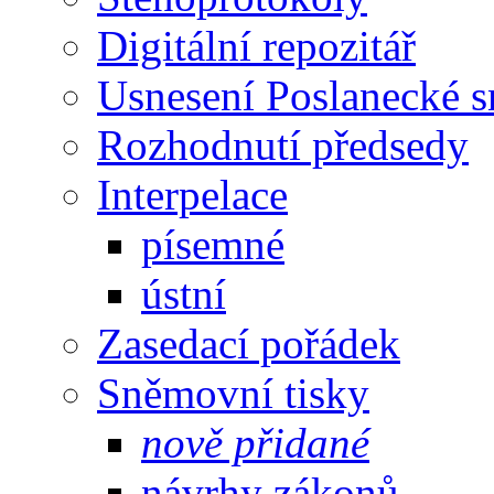
Digitální repozitář
Usnesení Poslanecké 
Rozhodnutí předsedy
Interpelace
písemné
ústní
Zasedací pořádek
Sněmovní tisky
nově přidané
návrhy zákonů