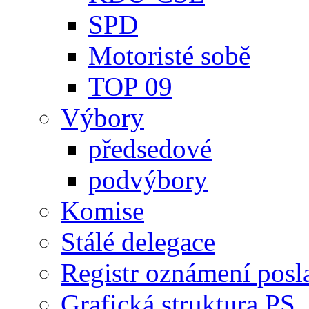
SPD
Motoristé sobě
TOP 09
Výbory
předsedové
podvýbory
Komise
Stálé delegace
Registr oznámení posl
Grafická struktura PS