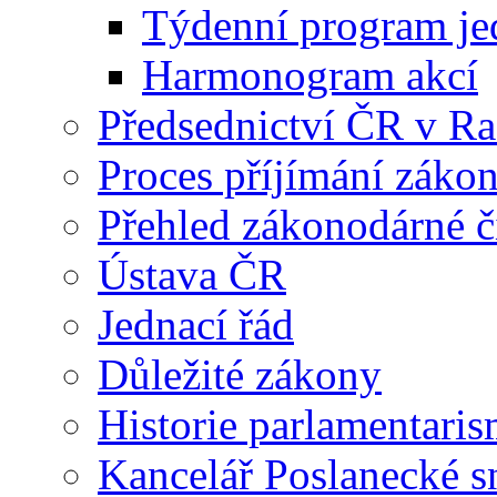
Týdenní program je
Harmonogram akcí
Předsednictví ČR v R
Proces příjímání záko
Přehled zákonodárné č
Ústava ČR
Jednací řád
Důležité zákony
Historie parlamentaris
Kancelář Poslanecké 