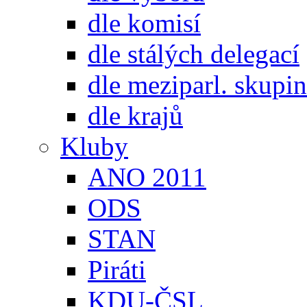
dle komisí
dle stálých delegací
dle meziparl. skupin
dle krajů
Kluby
ANO 2011
ODS
STAN
Piráti
KDU-ČSL