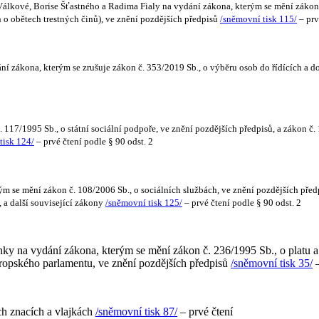
kové, Borise Šťastného a Radima Fialy na vydání zákona, kterým se mění zákon č. 
 o obětech trestných činů), ve znění pozdějších předpisů
/sněmovní tisk 115/
– prv
í zákona, kterým se zrušuje zákon č. 353/2019 Sb., o výběru osob do řídících a d
117/1995 Sb., o státní sociální podpoře, ve znění pozdějších předpisů, a zákon č. 
tisk 124/
– prvé čtení podle § 90 odst. 2
ým se mění zákon č. 108/2006 Sb., o sociálních službách, ve znění pozdějších pře
 a další související zákony
/sněmovní tisk 125/
– prvé čtení podle § 90 odst. 2
 na vydání zákona, kterým se mění zákon č. 236/1995 Sb., o platu a d
vropského parlamentu, ve znění pozdějších předpisů
/sněmovní tisk 35/
–
h znacích a vlajkách
/sněmovní tisk 87/
– prvé čtení