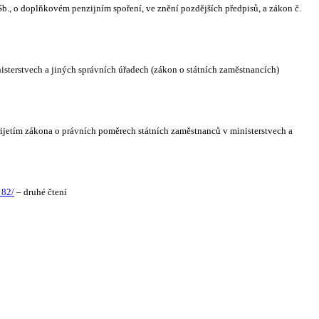
., o doplňkovém penzijním spoření, ve znění pozdějších předpisů, a zákon č.
terstvech a jiných správních úřadech (zákon o státních zaměstnancích)
ijetím zákona o právních poměrech státních zaměstnanců v ministerstvech a
 82/
– druhé čtení