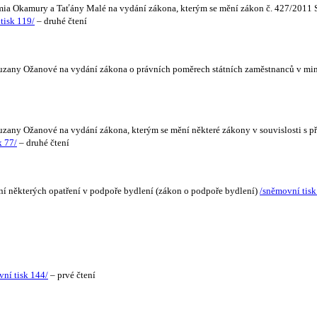
omia Okamury a Taťány Malé na vydání zákona, kterým se mění zákon č. 427/2011 Sb
tisk 119/
– druhé čtení
zany Ožanové na vydání zákona o právních poměrech státních zaměstnanců v minis
any Ožanové na vydání zákona, kterým se mění některé zákony v souvislosti s př
k 77/
– druhé čtení
ní některých opatření v podpoře bydlení (zákon o podpoře bydlení)
/sněmovní tisk
ní tisk 144/
– prvé čtení