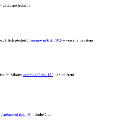
– zkrácené jednání
pozdějších předpisů
/sněmovní tisk 78/2/
– vrácený Senátem
visející zákony
/sněmovní tisk 13/
– druhé čtení
ů
/sněmovní tisk 48/
– druhé čtení