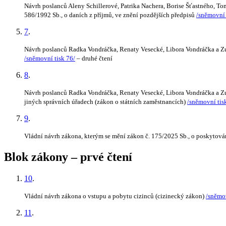
Návrh poslanců Aleny Schillerové, Patrika Nachera, Borise Šťastného, T
586/1992 Sb., o daních z příjmů, ve znění pozdějších předpisů
/sněmovní 
7
.
Návrh poslanců Radka Vondráčka, Renaty Vesecké, Libora Vondráčka a Zu
/sněmovní tisk 76/
– druhé čtení
8
.
Návrh poslanců Radka Vondráčka, Renaty Vesecké, Libora Vondráčka a Zuz
jiných správních úřadech (zákon o státních zaměstnancích)
/sněmovní tis
9
.
Vládní návrh zákona, kterým se mění zákon č. 175/2025 Sb., o poskytová
Blok zákony – prvé čtení
10
.
Vládní návrh zákona o vstupu a pobytu cizinců (cizinecký zákon)
/sněmov
11
.