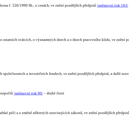
ona č. 526/1990 Sb., o cenách, ve znění pozdějších předpisů
/sněmovní tisk 163/
, o ostatních svátcích, o významných dnech a o dnech pracovního klidu, ve znění 
h společnostech a investičních fondech, ve znění pozdějších předpisů, a další sou
 rozpočtů
/sněmovní tisk 90/
– druhé čtení
kařské péči a o změně některých souvisejících zákonů, ve znění pozdějších předpis