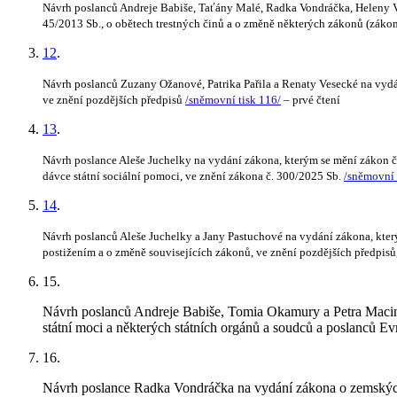
Návrh poslanců Andreje Babiše, Taťány Malé, Radka Vondráčka, Heleny Vál
45/2013 Sb., o obětech trestných činů a o změně některých zákonů (zákon
12
.
Návrh poslanců Zuzany Ožanové, Patrika Pařila a Renaty Vesecké na vydán
ve znění pozdějších předpisů
/sněmovní tisk 116/
– prvé čtení
13
.
Návrh poslance Aleše Juchelky na vydání zákona, kterým se mění zákon č. 
dávce státní sociální pomoci, ve znění zákona č. 300/2025 Sb.
/sněmovní 
14
.
Návrh poslanců Aleše Juchelky a Jany Pastuchové na vydání zákona, kter
postižením a o změně souvisejících zákonů, ve znění pozdějších předpisů,
15
.
Návrh poslanců Andreje Babiše, Tomia Okamury a Petra Macinky
státní moci a některých státních orgánů a soudců a poslanců E
16
.
Návrh poslance Radka Vondráčka na vydání zákona o zemskýc