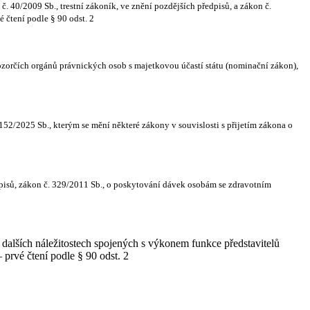
40/2009 Sb., trestní zákoník, ve znění pozdějších předpisů, a zákon č.
é čtení podle § 90 odst. 2
ozorčích orgánů právnických osob s majetkovou účastí státu (nominační zákon),
152/2025 Sb., kterým se mění některé zákony v souvislosti s přijetím zákona o
dpisů, zákon č. 329/2011 Sb., o poskytování dávek osobám se zdravotním
alších náležitostech spojených s výkonem funkce představitelů
 prvé čtení podle § 90 odst. 2