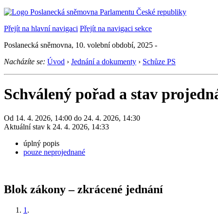
Přejít na hlavní navigaci
Přejít na navigaci sekce
Poslanecká sněmovna, 10. volební období, 2025 -
Nacházíte se:
Úvod
›
Jednání a dokumenty
›
Schůze PS
Schválený pořad a stav projedn
Od 14. 4. 2026, 14:00 do 24. 4. 2026, 14:30
Aktuální stav k 24. 4. 2026, 14:33
úplný popis
pouze neprojednané
Blok zákony – zkrácené jednání
1
.