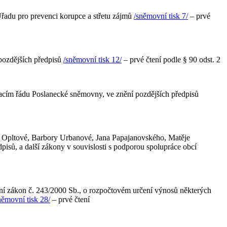
Úřadu pro prevenci korupce a střetu zájmů
/sněmovní tisk 7/
– prvé
 pozdějších předpisů
/sněmovní tisk 12/
– prvé čtení podle § 90 odst. 2
nacím řádu Poslanecké sněmovny, ve znění pozdějších předpisů
 Opltové, Barbory Urbanové, Jana Papajanovského, Matěje
pisů, a další zákony v souvislosti s podporou spolupráce obcí
ní zákon č. 243/2000 Sb., o rozpočtovém určení výnosů některých
němovní tisk 28/
– prvé čtení