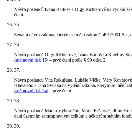
Návrh poslanců Ivana Bartoše a Olgy Richterové na vydání záko
čtení
35
.
Senátní návrh zákona, kterým se mění zákon č. 491/2001 Sb., o
36
.
Návrh poslanců Olgy Richterové, Ivana Bartoše a Kateřiny Sto
/sněmovní tisk 15/
– prvé čtení podle § 90 odst. 2
37
.
Návrh poslanců Víta Rakušana, Lukáše Vlčka, Věry Kovářové,
Hlavatého a Jana Svitáka na vydání zákona, kterým se mění záko
/sněmovní tisk 24/
– prvé čtení
38
.
Návrh poslanců Marka Výborného, Marie Krškové, Jiřího Horák
daní územním samosprávným celkům a některým státním fondům
39
.