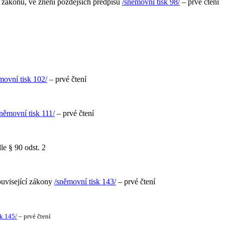
h zákonů, ve znění pozdějších předpisů
/sněmovní tisk 98/
– prvé čtení
movní tisk 102/
– prvé čtení
sněmovní tisk 111/
– prvé čtení
le § 90 odst. 2
ouvisející zákony
/sněmovní tisk 143/
– prvé čtení
k 145/
– prvé čtení