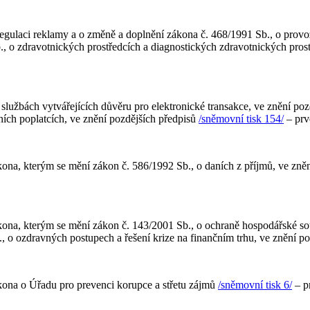
egulaci reklamy a o změně a doplnění zákona č. 468/1991 Sb., o provoz
., o zdravotnických prostředcích a diagnostických zdravotnických prost
lužbách vytvářejících důvěru pro elektronické transakce, ve znění pozdě
ních poplatcích, ve znění pozdějších předpisů
/sněmovní tisk 154/
– prv
na, kterým se mění zákon č. 586/1992 Sb., o daních z příjmů, ve znění
kona, kterým se mění zákon č. 143/2001 Sb., o ochraně hospodářské s
., o ozdravných postupech a řešení krize na finančním trhu, ve znění p
kona o Úřadu pro prevenci korupce a střetu zájmů
/sněmovní tisk 6/
– pr