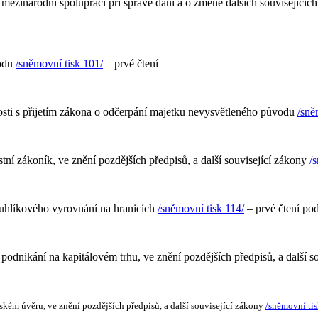
mezinárodní spolupráci při správě daní a o změně dalších souvisejícíc
vodu
/sněmovní tisk 101/
– prvé čtení
osti s přijetím zákona o odčerpání majetku nevysvětleného původu
/sně
tní zákoník, ve znění pozdějších předpisů, a další související zákony
/
uhlíkového vyrovnání na hranicích
/sněmovní tisk 114/
– prvé čtení pod
podnikání na kapitálovém trhu, ve znění pozdějších předpisů, a další s
ském úvěru, ve znění pozdějších předpisů, a další související zákony
/sněmovní tis