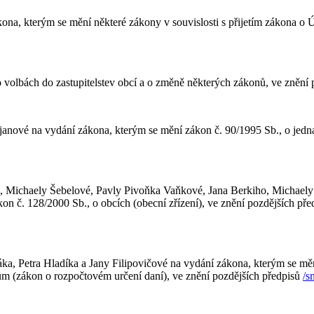
na, kterým se mění některé zákony v souvislosti s přijetím zákona o 
 volbách do zastupitelstev obcí a o změně některých zákonů, ve znění
janové na vydání zákona, kterým se mění zákon č. 90/1995 Sb., o jed
 Michaely Šebelové, Pavly Pivoňka Vaňkové, Jana Berkiho, Michaely
n č. 128/2000 Sb., o obcích (obecní zřízení), ve znění pozdějších před
a, Petra Hladíka a Jany Filipovičové na vydání zákona, kterým se mě
 (zákon o rozpočtovém určení daní), ve znění pozdějších předpisů
/s