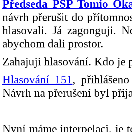
Předseda PSP Tomio Ok
návrh přerušit do přítomno
hlasovali. Já zagonguji. N
abychom dali prostor.
Zahajuji hlasování. Kdo je 
Hlasování 151
, přihlášen
Návrh na přerušení byl přija
Nyní máme interpelaci, je 