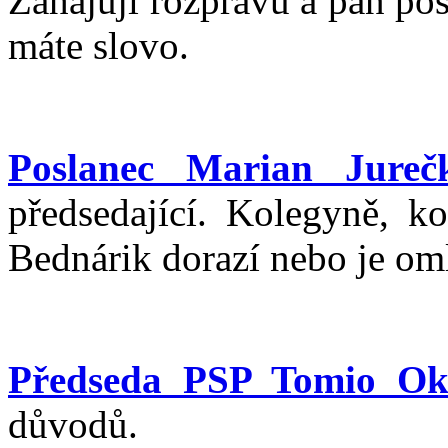
Zahajuji rozpravu a pan posl
máte slovo.
Poslanec Marian Jureč
předsedající. Kolegyně, ko
Bednárik dorazí nebo je om
Předseda PSP Tomio O
důvodů.