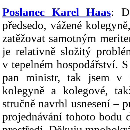
Poslanec Karel Haas
: D
předsedo, vážené kolegyně,
zatěžovat samotným meritem
je relativně složitý probl
v tepelném hospodářství. S
pan ministr, tak jsem v 
kolegyně a kolegové, ta
stručně navrhl usnesení – p
projednávání tohoto bodu d
prostředí. Děkuju mnohokrá