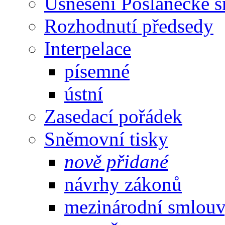
Usnesení Poslanecké 
Rozhodnutí předsedy
Interpelace
písemné
ústní
Zasedací pořádek
Sněmovní tisky
nově přidané
návrhy zákonů
mezinárodní smlou