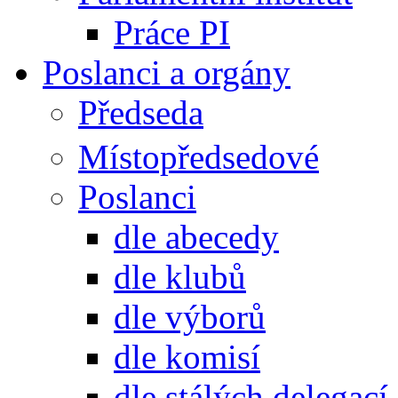
Práce PI
Poslanci a orgány
Předseda
Místopředsedové
Poslanci
dle abecedy
dle klubů
dle výborů
dle komisí
dle stálých delegací