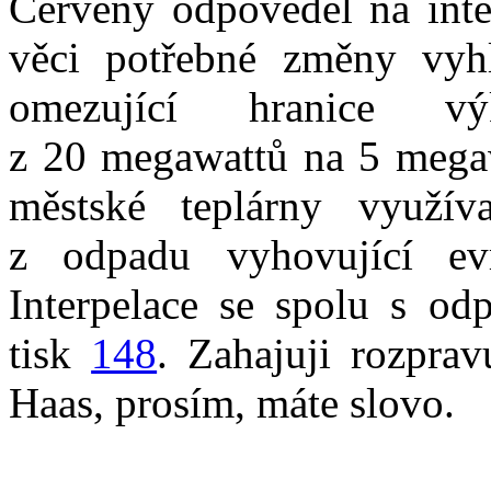
Červený odpověděl na inte
věci potřebné změny vyhl
omezující hranice vý
z 20 megawattů na 5 megaw
městské teplárny využív
z odpadu vyhovující e
Interpelace se spolu s od
tisk
148
. Zahajuji rozprav
Haas, prosím, máte slovo.