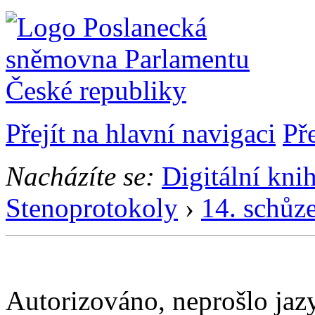
Přejít na hlavní navigaci
Př
Nacházíte se:
Digitální kni
Stenoprotokoly
›
14. schůz
Autorizováno, neprošlo ja