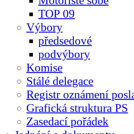
Motoristé sobě
TOP 09
Výbory
předsedové
podvýbory
Komise
Stálé delegace
Registr oznámení posl
Grafická struktura PS
Zasedací pořádek