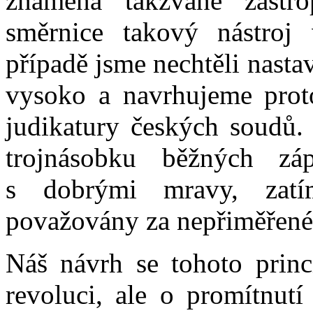
znamená takzvané zastr
směrnice takový nástroj
případě jsme nechtěli nastavi
vysoko a navrhujeme proto
judikatury českých soudů.
trojnásobku běžných zá
s dobrými mravy, zat
považovány za nepřiměřené
Náš návrh se tohoto princ
revoluci, ale o promítnutí