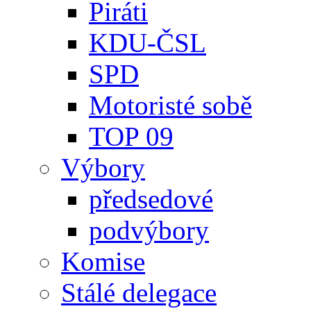
Piráti
KDU-ČSL
SPD
Motoristé sobě
TOP 09
Výbory
předsedové
podvýbory
Komise
Stálé delegace