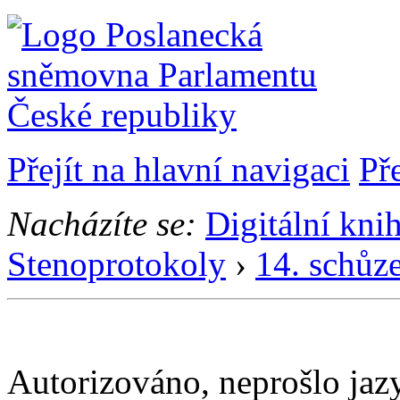
Přejít na hlavní navigaci
Př
Nacházíte se:
Digitální kni
Stenoprotokoly
›
14. schůz
Autorizováno, neprošlo ja