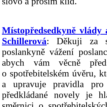
slovo a prosím klid.
Místopředsedkyně vlády 
Schillerová
: Děkuji za s
poslankyně vážení poslan
abych vám věcně předs
o spotřebitelském úvěru, kt
a upravuje pravidla pr
předkládané novely je h
směrnici o spotřebitelský