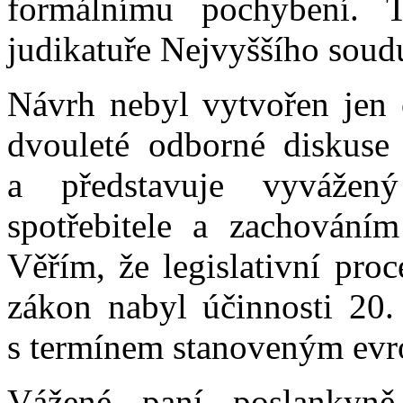
formálnímu pochybení. T
judikatuře Nejvyššího soudu 
Návrh nebyl vytvořen jen 
dvouleté odborné diskuse 
a představuje vyváže
spotřebitele a zachování
Věřím, že legislativní pro
zákon nabyl účinnosti 20.
s termínem stanoveným evr
Vážené paní poslankyně