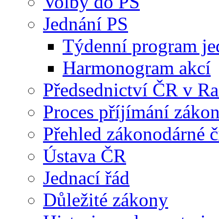
Volby do PS
Jednání PS
Týdenní program je
Harmonogram akcí
Předsednictví ČR v R
Proces příjímání záko
Přehled zákonodárné č
Ústava ČR
Jednací řád
Důležité zákony